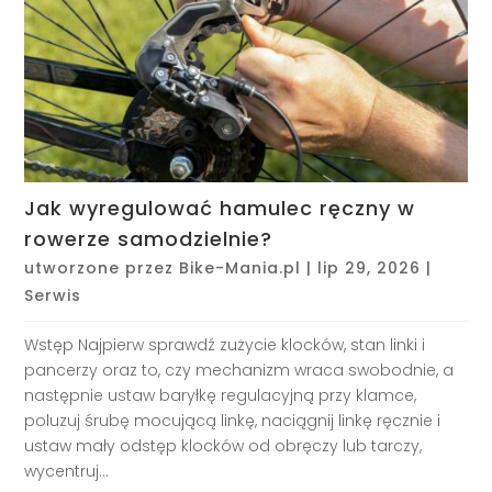
Jak wyregulować hamulec ręczny w
rowerze samodzielnie?
utworzone przez
Bike-Mania.pl
|
lip 29, 2026
|
Serwis
Wstęp Najpierw sprawdź zużycie klocków, stan linki i
pancerzy oraz to, czy mechanizm wraca swobodnie, a
następnie ustaw baryłkę regulacyjną przy klamce,
poluzuj śrubę mocującą linkę, naciągnij linkę ręcznie i
ustaw mały odstęp klocków od obręczy lub tarczy,
wycentruj...