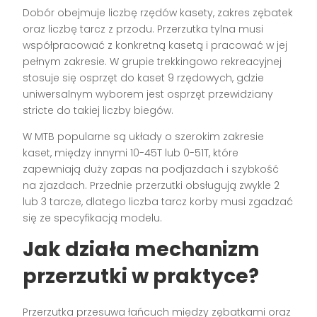
Dobór obejmuje liczbę rzędów kasety, zakres zębatek
oraz liczbę tarcz z przodu. Przerzutka tylna musi
współpracować z konkretną kasetą i pracować w jej
pełnym zakresie. W grupie trekkingowo rekreacyjnej
stosuje się osprzęt do kaset 9 rzędowych, gdzie
uniwersalnym wyborem jest osprzęt przewidziany
stricte do takiej liczby biegów.
W MTB popularne są układy o szerokim zakresie
kaset, między innymi 10-45T lub 0-51T, które
zapewniają duży zapas na podjazdach i szybkość
na zjazdach. Przednie przerzutki obsługują zwykle 2
lub 3 tarcze, dlatego liczba tarcz korby musi zgadzać
się ze specyfikacją modelu.
Jak działa mechanizm
przerzutki w praktyce?
Przerzutka przesuwa łańcuch między zębatkami oraz