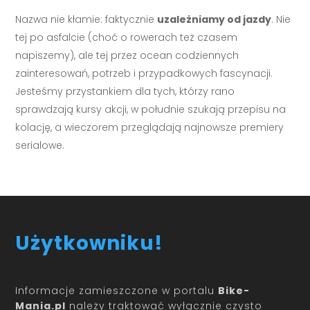
Nazwa nie kłamie: faktycznie
uzależniamy od jazdy
. Nie
tej po asfalcie (choć o rowerach też czasem
napiszemy), ale tej przez ocean codziennych
zainteresowań, potrzeb i przypadkowych fascynacji.
Jesteśmy przystankiem dla tych, którzy rano
sprawdzają kursy akcji, w południe szukają przepisu na
kolację, a wieczorem przeglądają najnowsze premiery
serialowe.
Użytkowniku!
Informacje zamieszczone w portalu
Bike-
Mania.pl
należy traktować wyłącznie czysto