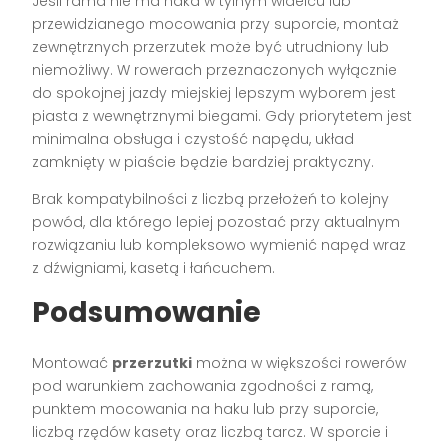
Jeśli rama nie ma haka w tylnym widelcu lub
przewidzianego mocowania przy suporcie, montaż
zewnętrznych przerzutek może być utrudniony lub
niemożliwy. W rowerach przeznaczonych wyłącznie
do spokojnej jazdy miejskiej lepszym wyborem jest
piasta z wewnętrznymi biegami. Gdy priorytetem jest
minimalna obsługa i czystość napędu, układ
zamknięty w piaście będzie bardziej praktyczny.
Brak kompatybilności z liczbą przełożeń to kolejny
powód, dla którego lepiej pozostać przy aktualnym
rozwiązaniu lub kompleksowo wymienić napęd wraz
z dźwigniami, kasetą i łańcuchem.
Podsumowanie
Montować
przerzutki
można w większości rowerów
pod warunkiem zachowania zgodności z ramą,
punktem mocowania na haku lub przy suporcie,
liczbą rzędów kasety oraz liczbą tarcz. W sporcie i