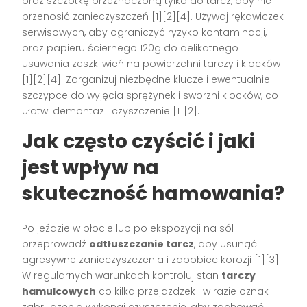
oraz szczotkę przeznaczoną tylko do tarcz, aby nie
przenosić zanieczyszczeń [1][2][4]. Używaj rękawiczek
serwisowych, aby ograniczyć ryzyko kontaminacji,
oraz papieru ściernego 120g do delikatnego
usuwania zeszkliwień na powierzchni tarczy i klocków
[1][2][4]. Zorganizuj niezbędne klucze i ewentualnie
szczypce do wyjęcia sprężynek i sworzni klocków, co
ułatwi demontaż i czyszczenie [1][2].
Jak często czyścić i jaki
jest wpływ na
skuteczność hamowania?
Po jeździe w błocie lub po ekspozycji na sól
przeprowadź
odtłuszczanie tarcz
, aby usunąć
agresywne zanieczyszczenia i zapobiec korozji [1][3].
W regularnych warunkach kontroluj stan
tarczy
hamulcowych
co kilka przejażdżek i w razie oznak