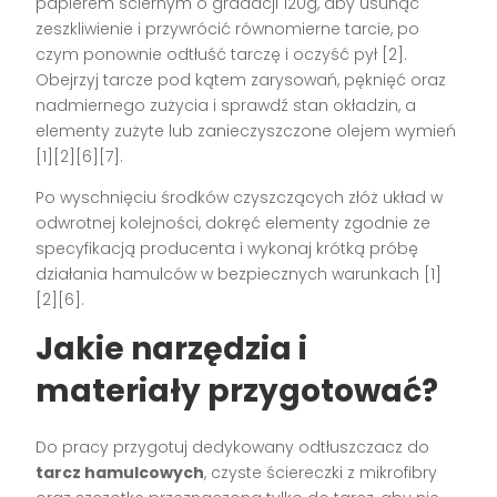
papierem ściernym o gradacji 120g, aby usunąć
zeszkliwienie i przywrócić równomierne tarcie, po
czym ponownie odtłuść tarczę i oczyść pył [2].
Obejrzyj tarcze pod kątem zarysowań, pęknięć oraz
nadmiernego zużycia i sprawdź stan okładzin, a
elementy zużyte lub zanieczyszczone olejem wymień
[1][2][6][7].
Po wyschnięciu środków czyszczących złóż układ w
odwrotnej kolejności, dokręć elementy zgodnie ze
specyfikacją producenta i wykonaj krótką próbę
działania hamulców w bezpiecznych warunkach [1]
[2][6].
Jakie narzędzia i
materiały przygotować?
Do pracy przygotuj dedykowany odtłuszczacz do
tarcz hamulcowych
, czyste ściereczki z mikrofibry