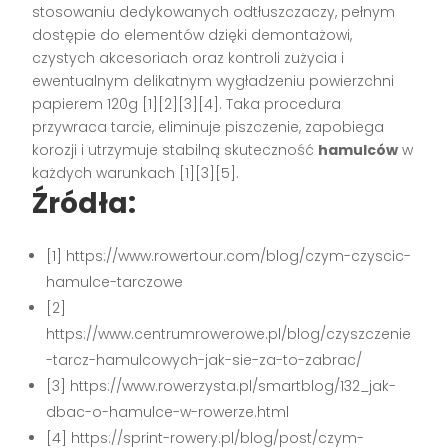
stosowaniu dedykowanych odtłuszczaczy, pełnym
dostępie do elementów dzięki demontażowi,
czystych akcesoriach oraz kontroli zużycia i
ewentualnym delikatnym wygładzeniu powierzchni
papierem 120g [1][2][3][4]. Taka procedura
przywraca tarcie, eliminuje piszczenie, zapobiega
korozji i utrzymuje stabilną skuteczność
hamulców
w
każdych warunkach [1][3][5].
Źródła:
[1] https://www.rowertour.com/blog/czym-czyscic-
hamulce-tarczowe
[2]
https://www.centrumrowerowe.pl/blog/czyszczenie
-tarcz-hamulcowych-jak-sie-za-to-zabrac/
[3] https://www.rowerzysta.pl/smartblog/132_jak-
dbac-o-hamulce-w-rowerze.html
[4] https://sprint-rowery.pl/blog/post/czym-