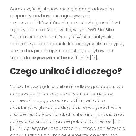
Coraz częściej stosowane są biodegradowalne
preparaty pozbawione agresywnych
rozpuszczalników, które nie pozostawiają osadów i
są przyjazne dla środowiska, w tym RWR Bio Bike
Degreaser oraz pianki Peaty’s [4]. Alternatywnie
można użyć izopropanolu lub benzyny ekstrakcyjnej,
lecz najbezpieczniejsze pozostają dedykowane
środki do
czyszczenia tarcz
[1][3][5][7].
Czego unikać i dlaczego?
Należy bezwzględnie unikać środków gospodarstwa
domowego i nieprzeznaczonych do hamulców,
ponieważ mogą pozostawiać film, wnikać w
okładziny, zwiększać poślizg oraz wywoływać trwałe
piszczenie. Dotyczy to takich substancji jak pasta do
butów oraz środki chlorowe pokroju Domestos [1][3]
[5][7]. Agresywne rozpuszczalniki mogą zanieczyścić
klocki i uszkodzić gumowe elementy, co wymusza