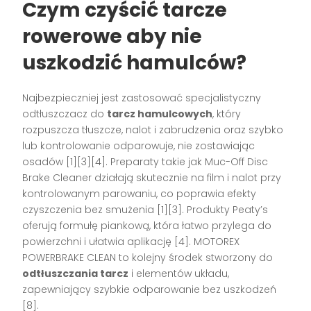
Czym czyścić tarcze
rowerowe aby nie
uszkodzić hamulców?
Najbezpieczniej jest zastosować specjalistyczny
odtłuszczacz do
tarcz hamulcowych
, który
rozpuszcza tłuszcze, nalot i zabrudzenia oraz szybko
lub kontrolowanie odparowuje, nie zostawiając
osadów [1][3][4]. Preparaty takie jak Muc-Off Disc
Brake Cleaner działają skutecznie na film i nalot przy
kontrolowanym parowaniu, co poprawia efekty
czyszczenia bez smużenia [1][3]. Produkty Peaty’s
oferują formułę piankową, która łatwo przylega do
powierzchni i ułatwia aplikację [4]. MOTOREX
POWERBRAKE CLEAN to kolejny środek stworzony do
odtłuszczania tarcz
i elementów układu,
zapewniający szybkie odparowanie bez uszkodzeń
[8].