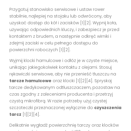
Przygotuj stanowisko serwisowe i ustaw rower
stabilnie, najlepiej na stojaku lub odwrócony, aby
uzyskać dostęp do kół i zacisków [1][2]. Wypnij koła,
używając odpowiednich kluczy, i zabezpiecz je przed
kontaktem z brudem, a następnie odkręć wirniki i
zdejmij zaciski w celu pełnego dostępu do
powierzchni roboczych [1][2].
Wyjmij klocki hamulcowe i odłóż je w czyste miejsce,
unikając jakiegokolwiek kontaktu z olejami. Stosuj
rękawiczki serwisowe, aby nie przenieść tłuszczu na
tarcze hamulcowe
oraz klocki [1][2][4]. Spryskaj
tarcze dedykowanym odtłuszczaczem, pozostaw na
czas zgodny z zaleceniami producenta i przetrzyj
czystą mikrofibrą. W razie potrzeby użyj czystej
szczoteczki przeznaczonej wyłącznie do
czyszczenia
tarcz
[1][2][4].
Delikatnie wygładź powierzchnię tarczy oraz klocków