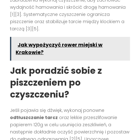
zabrudzenia wykonaj czyszczenie, aby zachować
wydajność hamowania i skrócić drogę hamowania
[1][3]. Systematyczne czyszczenie ogranicza
piszczenie oraz stabilizuje tarcie między klockiem a
tarczą [3][5].
Jak wypożyczyć rower miejski w
Krakowie?
Jak poradzić sobie z
piszczeniem po
czyszczeniu?
Jeśli pojawia się dźwięk, wykonaj ponowne
odtłuszczanie tarcz
oraz lekkie przeszlifowanie
papierem 120g w celu usunięcia zeszkliwień, a
następnie dokładnie oczyść powierzchnię i pozostaw
do pełnego odparowania [2][5]. Uporczywe