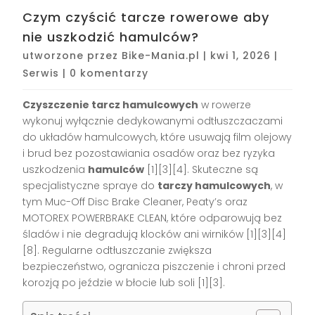
Czym czyścić tarcze rowerowe aby
nie uszkodzić hamulców?
utworzone przez
Bike-Mania.pl
|
kwi 1, 2026
|
Serwis
|
0 komentarzy
Czyszczenie tarcz hamulcowych
w rowerze
wykonuj wyłącznie dedykowanymi odtłuszczaczami
do układów hamulcowych, które usuwają film olejowy
i brud bez pozostawiania osadów oraz bez ryzyka
uszkodzenia
hamulców
[1][3][4]. Skuteczne są
specjalistyczne spraye do
tarczy hamulcowych
, w
tym Muc-Off Disc Brake Cleaner, Peaty’s oraz
MOTOREX POWERBRAKE CLEAN, które odparowują bez
śladów i nie degradują klocków ani wirników [1][3][4]
[8]. Regularne odtłuszczanie zwiększa
bezpieczeństwo, ogranicza piszczenie i chroni przed
korozją po jeździe w błocie lub soli [1][3].