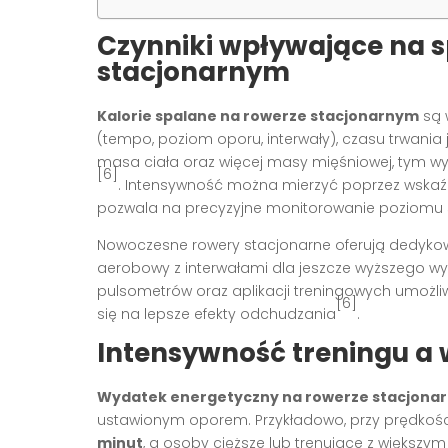
Czynniki wpływające na sp
stacjonarnym
Kalorie spalane na rowerze stacjonarnym
są 
(tempo, poziom oporu, interwały), czasu trwani
masa ciała oraz więcej masy mięśniowej, tym w
[6]
. Intensywność można mierzyć poprzez wskaźn
pozwala na precyzyjne monitorowanie poziomu s
Nowoczesne rowery stacjonarne oferują dedykow
aerobowy z interwałami dla jeszcze wyższego w
pulsometrów oraz aplikacji treningowych umożliw
[6]
się na lepsze efekty odchudzania
.
Intensywność treningu a
Wydatek energetyczny na rowerze stacjona
ustawionym oporem. Przykładowo, przy prędkośc
minut
, a osoby cięższe lub trenujące z większ