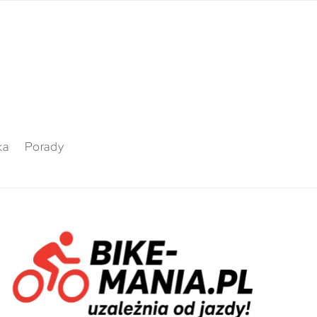
ka
Porady