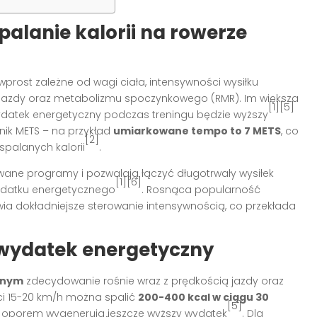
alanie kalorii na rowerze
wprost zależne od wagi ciała, intensywności wysiłku
a jazdy oraz metabolizmu spoczynkowego (RMR). Im większa
[1][5]
ydatek energetyczny podczas treningu będzie wyższy
ik METS – na przykład
umiarkowane tempo to 7 METS
, co
[2]
palanych kalorii
.
ane programy i pozwalają łączyć długotrwały wysiłek
[1][6]
ydatku energetycznego
. Rosnąca popularność
ia dokładniejsze sterowanie intensywnością, co przekłada
 wydatek energetyczny
rnym
zdecydowanie rośnie wraz z prędkością jazdy oraz
i 15-20 km/h można spalić
200-400 kcal w ciągu 30
[5]
ym oporem wygenerują jeszcze wyższy wydatek
. Dla