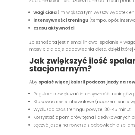
Spalanie kalorii jest uzależnione od trzech pod
wagi ciała
(im większa tym wyższy wydatek en
intensywności treningu
(tempo, opór, interwa
czasu aktywności
Zależność ta jest niemal liniowa: spalanie = wag
masy ciała daje odpowiednia dieta, dzięki której 
Jak zwiększyć ilość spala
stacjonarnym?
Aby
spalać więcej kalorii podczas jazdy na r
Regularnie zwiększać intensywność treningów
Stosować sesje interwałowe (naprzemiennie w
Wydłużać czas treningu powyżej 30-45 minut
Korzystać z pomiarów tętna i dedykowanych ap
Łączyć jazdę na rowerze z odpowiednio zbilan