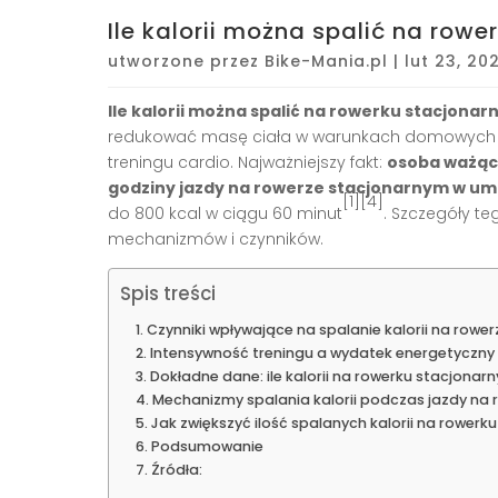
Ile kalorii można spalić na row
utworzone przez
Bike-Mania.pl
|
lut 23, 20
Ile kalorii można spalić na rowerku stacjona
redukować masę ciała w warunkach domowych prz
treningu cardio. Najważniejszy fakt:
osoba ważąca
godziny jazdy na rowerze stacjonarnym w u
[1][4]
do 800 kcal w ciągu 60 minut
. Szczegóły teg
mechanizmów i czynników.
Spis treści
Czynniki wpływające na spalanie kalorii na rowe
Intensywność treningu a wydatek energetyczny
Dokładne dane: ile kalorii na rowerku stacjonar
Mechanizmy spalania kalorii podczas jazdy na
Jak zwiększyć ilość spalanych kalorii na rower
Podsumowanie
Źródła: