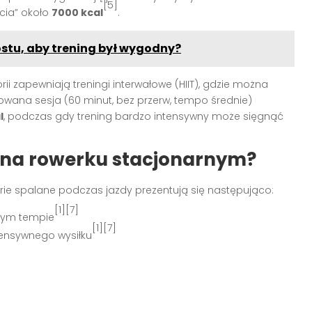
[5]
ia” około
7000 kcal
.
stu, aby trening był wygodny?
i zapewniają treningi interwałowe (HIIT), gdzie można
owana sesja (60 minut, bez przerw, tempo średnie)
l
, podczas gdy trening bardzo intensywny może sięgnąć
ii na rowerku stacjonarnym?
rie spalane podczas jazdy prezentują się następująco:
[1][7]
nym tempie
[1][7]
ensywnego wysiłku