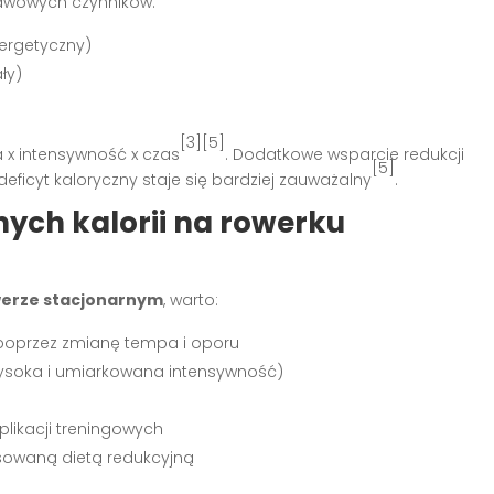
stawowych czynników:
ergetyczny)
ły)
[3][5]
a x intensywność x czas
. Dodatkowe wsparcie redukcji
[5]
deficyt kaloryczny staje się bardziej zauważalny
.
nych kalorii na rowerku
owerze stacjonarnym
, warto:
 poprzez zmianę tempa i oporu
ysoka i umiarkowana intensywność)
likacji treningowych
sowaną dietą redukcyjną