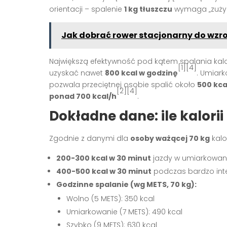
orientacji – spalenie
1 kg tłuszczu
wymaga „zużyc
Jak dobrać rower stacjonarny do wzro
Największą efektywność pod kątem spalania kalori
[1][4]
uzyskać nawet
800 kcal w godzinę
. Umiark
pozwala przeciętnej osobie spalić około
500 kca
[2][4]
ponad 700 kcal/h
.
Dokładne dane: ile kalor
Zgodnie z danymi dla
osoby ważącej 70 kg
kalo
200-300 kcal w 30 minut
jazdy w umiarkowa
400-500 kcal w 30 minut
podczas bardzo int
Godzinne spalanie (wg METS, 70 kg):
Wolno (5 METS): 350 kcal
Umiarkowanie (7 METS): 490 kcal
Szybko (9 METS): 630 kcal