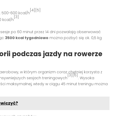
[4][5]
: 500-600 kcal/h
[3]
0 kcal/h
sesje po 60 minut przez 14 dni pozwalają obserwować
jąc
3500 kcal tygodniowo
można pozbyć się ok. 0,5 kg
rii podczas jazdy na rowerze
k aerobowy, w którym organizm coraz chętniej korzysta z
[3][6]
ntensywniejszych sesjach treningowych
. Wysoka
ści maksymalnej, wtedy w ciągu 45 minut treningu można
ćwiczyć?