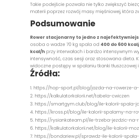
Takie podejście pozwala nie tylko zwiększyć bie
materii poprzez rozwój masy mięśniowej, która
Podsumowanie
Rower stacjonarny to jedno z najefektywniej
osoba o wadze 70 kg spala od
400 do 600 kcal
kcal/h
przy interwałach i bardzo intensywnym wy
intensywność, czas sesji oraz stosowana dieta. 
widoczne postępy w spalaniu tkanki tłuszczowej i
Źródła:
https://hop-sport.pl/blog/jazda-na-rowerze-a-
https://kalkulatorkalorii.net/tabela-cwiczen
https://smartgym.club/blog/ile-kalorii-spala-
https://kross.pl/blog/ile-kalorii-spalamy-na-r
https://rysiankateam.pl/ile-trzeba-jezdzic-
https://kalkulatorkalorii.net/blog/ile-kalorii
https://bondariew.pl/sprawdz-ile-kalorii-spal