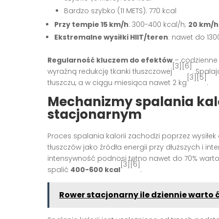
Bardzo szybko (11 METS): 770 kcal
Przy tempie 15 km/h
: 300-400 kcal/h;
20 km/h
Ekstremalne wysiłki HIIT/teren
: nawet do 130
Regularność kluczem do efektów
– codzienne 
[3][6]
wyraźną redukcję tkanki tłuszczowej
. Spala
[3][5]
tłuszczu, a w ciągu miesiąca nawet 2 kg
.
Mechanizmy spalania kalo
stacjonarnym
Proces spalania kalorii zachodzi poprzez wysiłe
tłuszczów jako źródła energii przy dłuższych i i
intensywność podnosi tętno nawet do 70% warto
[3][6]
spalić
400-600 kcal
.
Rower stacjonarny ile dziennie warto 