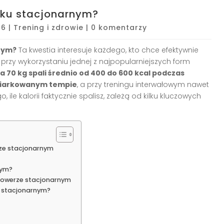
erku stacjonarnym?
26
|
Trening i zdrowie
|
0 komentarzy
rnym?
Ta kwestia interesuje każdego, kto chce efektywnie
y wykorzystaniu jednej z najpopularniejszych form
 70 kg spali średnio od 400 do 600 kcal podczas
miarkowanym tempie
, a przy treningu interwałowym nawet
o, ile kalorii faktycznie spalisz, zależą od kilku kluczowych
rze stacjonarnym
nym?
 rowerze stacjonarnym
ku stacjonarnym?