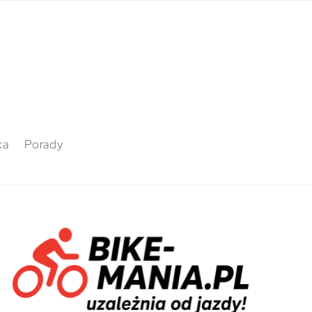
ka
Porady