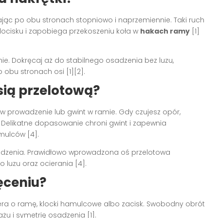
ęcając po obu stronach stopniowo i naprzemiennie. Taki ruch
cisku i zapobiega przekoszeniu koła w
hakach ramy
[1]
znie. Dokręcaj aż do stabilnego osadzenia bez luzu,
bu stronach osi [1][2].
sią przelotową?
a w prowadzenie lub gwint w ramie. Gdy czujesz opór,
y. Delikatne dopasowanie chroni gwint i zapewnia
mulców [4].
sadzenia. Prawidłowo wprowadzona oś przelotowa
ko luzu oraz ocierania [4].
ęceniu?
iera o ramę, klocki hamulcowe albo zacisk. Swobodny obrót
u i symetrię osadzenia [1].