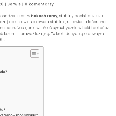
26
|
Serwis
|
0 komentarzy
 osadzenie osi w
hakach ramy
, stabilny docisk bez luzu
znij od ustawienia roweru stabilnie, ustawienia łańcucha
amulcach. Następnie wsuń oś symetrycznie w haki i dokończ
ć kołem i sprawdź luz ręką. Te kroki decydują o pewnym
6].
oła?
żu?
h systemów mocowania?