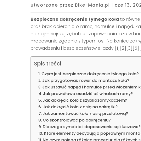
utworzone przez
Bike-Mania.pl
|
cze 13, 20
Bezpieczne dokręcenie tylnego koła
to równe
oraz brak ocierania o ramę, hamulce i napęd. Zac
na najmniejszej zębatce i zapewnienia luzu w h
mocowanie zgodnie z typem osi. Na koniec zakrę
prowadzeniu i bezpieczeństwie jazdy [1][2][3][5][
Spis treści
Czym jest bezpieczne dokręcenie tylnego koła?
Jak przygotować rower do montażu koła?
Jak ustawić napęd i hamulce przed włożeniem k
Jak prawidłowo osadzić oś w hakach ramy?
Jak dokręcić koło z szybkozamykaczem?
Jak dokręcić koło z osią na nakrętki?
Jak zamontować koło z osią przelotową?
Co skontrolować po dokręceniu?
Dlaczego symetria i dopasowanie są kluczowe?
Które elementy decydują o poprawnym monta
Na czym polega różnica procedur dla różnyc