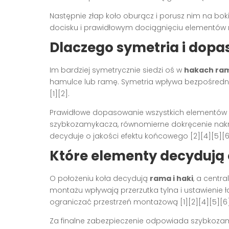
Następnie złap koło oburącz i porusz nim na bo
docisku i prawidłowym dociągnięciu elementów 
Dlaczego symetria i dopa
Im bardziej symetrycznie siedzi oś w
hakach ra
hamulce lub ramę. Symetria wpływa bezpośredni
[1][2].
Prawidłowe dopasowanie wszystkich elementów p
szybkozamykacza, równomierne dokręcenie nakręt
decyduje o jakości efektu końcowego [2][4][5][6
Które elementy decyduj
O położeniu koła decydują
rama i haki
, a centr
montażu wpływają przerzutka tylna i ustawienie
ograniczać przestrzeń montażową [1][2][4][5][6]
Za finalne zabezpieczenie odpowiada szybkozamy