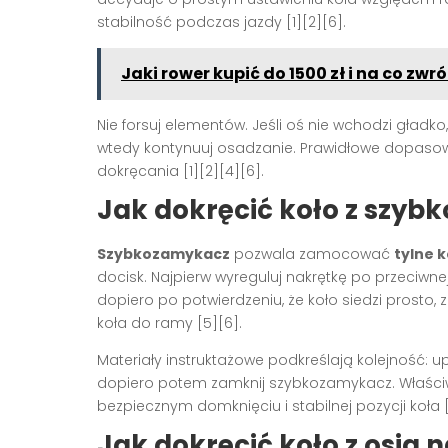
stabilność podczas jazdy [1][2][6].
Jaki rower kupić do 1500 zł i na co zw
Nie forsuj elementów. Jeśli oś nie wchodzi gładko
wtedy kontynuuj osadzanie. Prawidłowe dopasow
dokręcania [1][2][4][6].
Jak dokręcić koło z szy
Szybkozamykacz
pozwala zamocować
tylne k
docisk. Najpierw wyreguluj nakrętkę po przeciwnej
dopiero po potwierdzeniu, że koło siedzi prosto,
koła do ramy [5][6].
Materiały instruktażowe podkreślają kolejność: up
dopiero potem zamknij szybkozamykacz. Właściw
bezpiecznym domknięciu i stabilnej pozycji koła [
Jak dokręcić koło z osią 