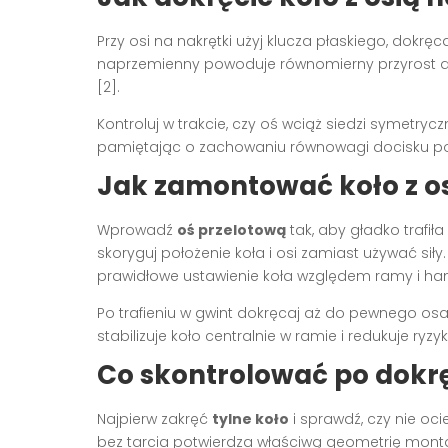
Przy osi na nakrętki użyj klucza płaskiego, dokr
naprzemienny powoduje równomierny przyrost do
[2].
Kontroluj w trakcie, czy oś wciąż siedzi symetryc
pamiętając o zachowaniu równowagi docisku po o
Jak zamontować koło z o
Wprowadź
oś przelotową
tak, aby gładko trafił
skoryguj położenie koła i osi zamiast używać sił
prawidłowe ustawienie koła względem ramy i ha
Po trafieniu w gwint dokręcaj aż do pewnego o
stabilizuje koło centralnie w ramie i redukuje ryzy
Co skontrolować po dokr
Najpierw zakręć
tylne koło
i sprawdź, czy nie oc
bez tarcia potwierdza właściwą geometrię montaż