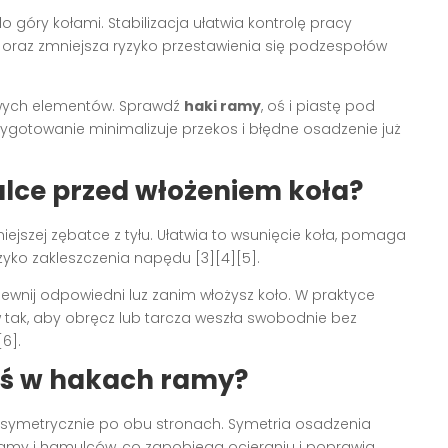
o góry kołami. Stabilizacja ułatwia kontrolę pracy
 oraz zmniejsza ryzyko przestawienia się podzespołów
owych elementów. Sprawdź
haki ramy
, oś i piastę pod
ygotowanie minimalizuje przekos i błędne osadzenie już
lce przed włożeniem koła?
ejszej zębatce z tyłu. Ułatwia to wsunięcie koła, pomaga
ryzyko zakleszczenia napędu [3][4][5].
ewnij odpowiedni luz zanim włożysz koło. W praktyce
 tak, aby obręcz lub tarcza weszła swobodnie bez
6].
oś w hakach ramy?
symetrycznie po obu stronach. Symetria osadzenia
amy i hamulców, co zapobiega ocieraniu i poprawia