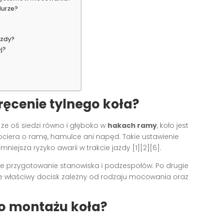
durze?
azdy?
j?
ręcenie tylnego koła?
że oś siedzi równo i głęboko w
hakach ramy
, koło jest
 ociera o ramę, hamulce ani napęd. Takie ustawienie
iejsza ryzyko awarii w trakcie jazdy [1][2][6].
sze przygotowanie stanowiska i podzespołów. Po drugie
ie właściwy docisk zależny od rodzaju mocowania oraz
o montażu koła?