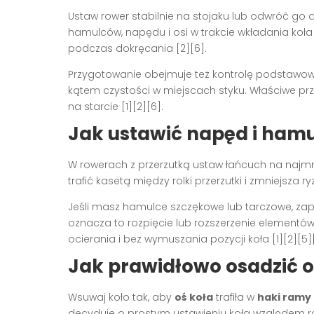
Ustaw rower stabilnie na stojaku lub odwróć go d
hamulców, napędu i osi w trakcie wkładania koła
podczas dokręcania [2][6].
Przygotowanie obejmuje też kontrolę podstaw
kątem czystości w miejscach styku. Właściwe prz
na starcie [1][2][6].
Jak ustawić napęd i hamu
W rowerach z przerzutką ustaw łańcuch na najmni
trafić kasetą między rolki przerzutki i zmniejsza 
Jeśli masz hamulce szczękowe lub tarczowe, zap
oznacza to rozpięcie lub rozszerzenie elementów
ocierania i bez wymuszania pozycji koła [1][2][5][
Jak prawidłowo osadzić 
Wsuwaj koło tak, aby
oś koła
trafiła w
haki ramy
decyduje o prostym ustawieniu koła względem r