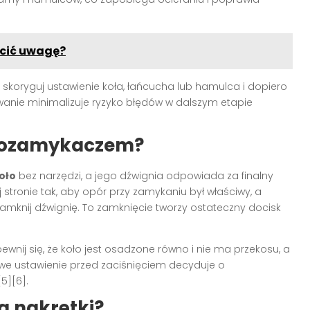
rócić uwagę?
, skoryguj ustawienie koła, łańcucha lub hamulca i dopiero
anie minimalizuje ryzyko błędów w dalszym etapie
bkozamykaczem?
oło
bez narzędzi, a jego dźwignia odpowiada za finalny
 stronie tak, aby opór przy zamykaniu był właściwy, a
 zamknij dźwignię. To zamknięcie tworzy ostateczny docisk
ewnij się, że koło jest osadzone równo i nie ma przekosu, a
e ustawienie przed zaciśnięciem decyduje o
5][6].
na nakrętki?