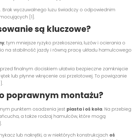
ki. Brak wyczuwalnego luzu świadczy o odpowiednim
mocujących [1].
sowanie są kluczowe?
my
, tym mniejsze ryzyko przekoszenia, luzów i ocierania o
o na stabilność jazdy i równą pracę układu hamulcowego
rzed finalnym dociskiem ułatwia bezpieczne zamknięcie
ek lub płynne wkręcenie osi przelotowej. To powiązanie
].
ą o poprawnym montażu?
alnym punktem osadzenia jest
piasta i oś koła
. Na przebieg
 łańcucha, a także rodzaj hamulców, które mogą
.
kacz lub nakrętki, a w niektórych konstrukcjach
oś