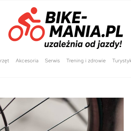
rzęt
Akcesoria
Serwis
Trening i zdrowie
Turysty