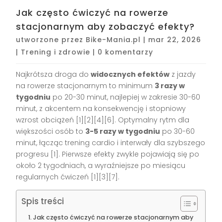
Jak często ćwiczyć na rowerze
stacjonarnym aby zobaczyć efekty?
utworzone przez
Bike-Mania.pl
|
mar 22, 2026
|
Trening i zdrowie
|
0 komentarzy
Najkrótsza droga do
widocznych efektów
z jazdy
na rowerze stacjonarnym to minimum
3 razy w
tygodniu
po 20-30 minut, najlepiej w zakresie 30-60
minut, z akcentem na konsekwencję i stopniowy
wzrost obciążeń [1][2][4][6]. Optymalny rytm dla
większości osób to
3-5 razy w tygodniu
po 30-60
minut, łącząc trening cardio i interwały dla szybszego
progresu [1]. Pierwsze efekty zwykle pojawiają się po
około 2 tygodniach, a wyraźniejsze po miesiącu
regularnych ćwiczeń [1][3][7].
Spis treści
Jak często ćwiczyć na rowerze stacjonarnym aby