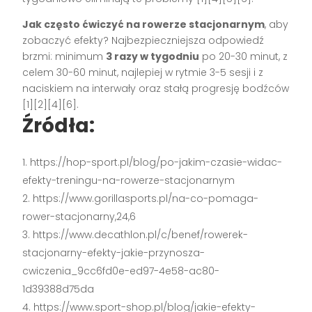
Jak często ćwiczyć na rowerze stacjonarnym
, aby
zobaczyć efekty? Najbezpieczniejsza odpowiedź
brzmi: minimum
3 razy w tygodniu
po 20-30 minut, z
celem 30-60 minut, najlepiej w rytmie 3-5 sesji i z
naciskiem na interwały oraz stałą progresję bodźców
[1][2][4][6].
Źródła:
https://hop-sport.pl/blog/po-jakim-czasie-widac-
efekty-treningu-na-rowerze-stacjonarnym
https://www.gorillasports.pl/na-co-pomaga-
rower-stacjonarny,24,6
https://www.decathlon.pl/c/benef/rowerek-
stacjonarny-efekty-jakie-przynosza-
cwiczenia_9cc6fd0e-ed97-4e58-ac80-
1d39388d75da
https://www.sport-shop.pl/blog/jakie-efekty-