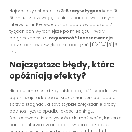
Najprostszy schemat to
3-5 razy w tygodniu
po 30-
60 minut z przewagą treningu cardio i wplatanymi
interwałami. Pierwsze oznaki poprawy po około 2
tygodniach, wyraźniejsze po miesiącu. Trwały
progres zapewnia
regularność i konsekwencja
oraz stopniowe zwiększanie obciążeń [1][3][4][5][6]
[7].
Najczęstsze błędy, które
opóźniają efekty?
Nieregularne sesje i zbyt niska objętość tygodniowa
ograniczają adaptacje. Brak zmian tempa i oporu
sprzyja stagnacji, a zbyt szybkie zwiększanie pracy
podnosi ryzyko spadku jakości treningu.
Dostosowanie intensywności do możliwości, łączenie
cardio i interwałów oraz odpowiednia liczba sesji
tygodniowo eliminują te problemy [1][4][5][6].