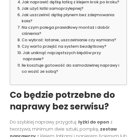
Jak naprawić dętkę łatką z klejem krok po kroku?
Jak użyć łatki samoprzylepnej?
Jak uszczelnić dętkę płynem bez zdejmowania
koła?
Na czym polega prawidłowy montaż i dobór
ciśnienia?
Co wybrać: łatanie, uszczelnianie czy wymiana?
Czy warto przejść na system bezdętkowy?
Jak uniknąć najczęstszych błędów przy
naprawie?
Ile kosztuje gotowość do samodzielnej naprawy i
co wozić ze sobą?
Co będzie potrzebne do
naprawy bez serwisu?
Do szybkiej naprawy przygotuj:
łyżki do opon
z
tworzywa, minimum dwie sztuki, pompkę,
zestaw
naprawczy
z klejem, łatkami i papierem ściernym lub