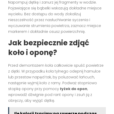
Napompuj dętkę i zanurz jej fragmenty w wodzie.
Pojawiające się bąbelki wskazują dokładne miejsce
wycieku. Bez dostępu do wody zlokalizuj
nieszczelność przez nasłuchiwanie syczenia i
wyczuwanie strumienia powietrza, zaznacz miejsce
markerem i dokładnie osusz powierzchnię.
Jak bezpiecznie zdjąć
koło i oponę?
Przed demontażem koła całkowicie spuść powietrze
z dętki. W przypadku koła tylnego odepnij hamulce
lub przestaw napęd tak, by poluzować łańcuch,
następnie wyjmij koło z ramy. Podważ stopniowo
stopkę opony przy pomocy
łyżek do opon
,
wprowadź dźwignie pod rant opony i zsuń ją z
obręczy, aby wyjąć dętkę.
Ile kalorii tracimy na rowerze podczas