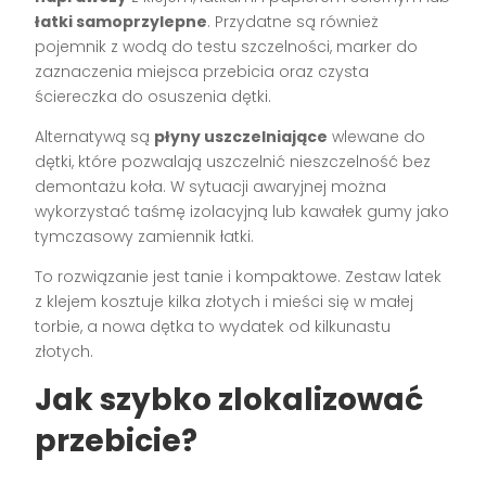
łatki samoprzylepne
. Przydatne są również
pojemnik z wodą do testu szczelności, marker do
zaznaczenia miejsca przebicia oraz czysta
ściereczka do osuszenia dętki.
Alternatywą są
płyny uszczelniające
wlewane do
dętki, które pozwalają uszczelnić nieszczelność bez
demontażu koła. W sytuacji awaryjnej można
wykorzystać taśmę izolacyjną lub kawałek gumy jako
tymczasowy zamiennik łatki.
To rozwiązanie jest tanie i kompaktowe. Zestaw latek
z klejem kosztuje kilka złotych i mieści się w małej
torbie, a nowa dętka to wydatek od kilkunastu
złotych.
Jak szybko zlokalizować
przebicie?