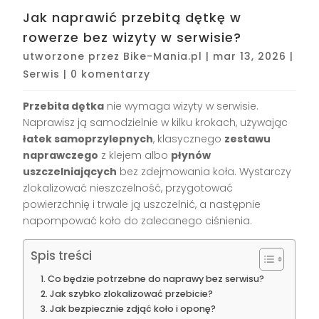
Jak naprawić przebitą dętkę w
rowerze bez wizyty w serwisie?
utworzone przez
Bike-Mania.pl
|
mar 13, 2026
|
Serwis
|
0 komentarzy
Przebita dętka
nie wymaga wizyty w serwisie.
Naprawisz ją samodzielnie w kilku krokach, używając
łatek samoprzylepnych
, klasycznego
zestawu
naprawczego
z klejem albo
płynów
uszczelniających
bez zdejmowania koła. Wystarczy
zlokalizować nieszczelność, przygotować
powierzchnię i trwale ją uszczelnić, a następnie
napompować koło do zalecanego ciśnienia.
Spis treści
Co będzie potrzebne do naprawy bez serwisu?
Jak szybko zlokalizować przebicie?
Jak bezpiecznie zdjąć koło i oponę?