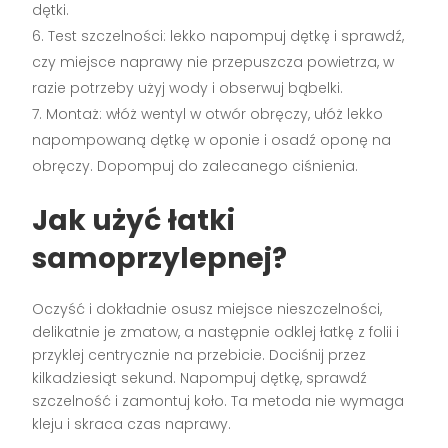
dętki.
Test szczelności: lekko napompuj dętkę i sprawdź,
czy miejsce naprawy nie przepuszcza powietrza, w
razie potrzeby użyj wody i obserwuj bąbelki.
Montaż: włóż wentyl w otwór obręczy, ułóż lekko
napompowaną dętkę w oponie i osadź oponę na
obręczy. Dopompuj do zalecanego ciśnienia.
Jak użyć łatki
samoprzylepnej?
Oczyść i dokładnie osusz miejsce nieszczelności,
delikatnie je zmatow, a następnie odklej łatkę z folii i
przyklej centrycznie na przebicie. Dociśnij przez
kilkadziesiąt sekund. Napompuj dętkę, sprawdź
szczelność i zamontuj koło. Ta metoda nie wymaga
kleju i skraca czas naprawy.