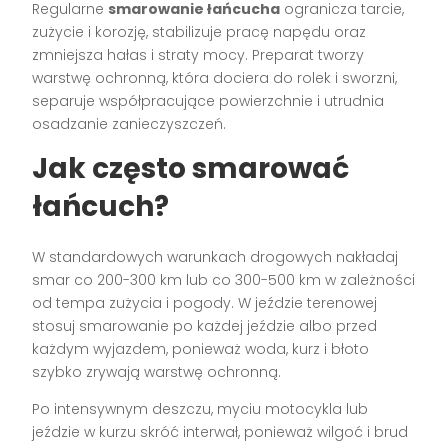
Regularne
smarowanie łańcucha
ogranicza tarcie,
zużycie i korozję, stabilizuje pracę napędu oraz
zmniejsza hałas i straty mocy. Preparat tworzy
warstwę ochronną, która dociera do rolek i sworzni,
separuje współpracujące powierzchnie i utrudnia
osadzanie zanieczyszczeń.
Jak często smarować
łańcuch?
W standardowych warunkach drogowych nakładaj
smar co 200-300 km lub co 300-500 km w zależności
od tempa zużycia i pogody. W jeździe terenowej
stosuj smarowanie po każdej jeździe albo przed
każdym wyjazdem, ponieważ woda, kurz i błoto
szybko zrywają warstwę ochronną.
Po intensywnym deszczu, myciu motocykla lub
jeździe w kurzu skróć interwał, ponieważ wilgoć i brud