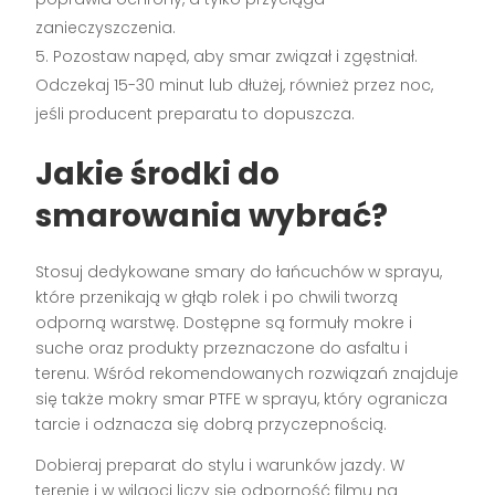
zanieczyszczenia.
Pozostaw napęd, aby smar związał i zgęstniał.
Odczekaj 15-30 minut lub dłużej, również przez noc,
jeśli producent preparatu to dopuszcza.
Jakie środki do
smarowania wybrać?
Stosuj dedykowane smary do łańcuchów w sprayu,
które przenikają w głąb rolek i po chwili tworzą
odporną warstwę. Dostępne są formuły mokre i
suche oraz produkty przeznaczone do asfaltu i
terenu. Wśród rekomendowanych rozwiązań znajduje
się także mokry smar PTFE w sprayu, który ogranicza
tarcie i odznacza się dobrą przyczepnością.
Dobieraj preparat do stylu i warunków jazdy. W
terenie i w wilgoci liczy się odporność filmu na