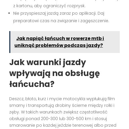
z kartonu, aby ograniczyć rozprysk.
Nie przyspieszaj jazdą zaraz po aplikacji. Daj
preparatowi czas na związanie i zagęszczenie.
Jak napiąć łańcuch w rowerze mtb i
uniknąć problemów podczas jazdy?
Jak warunki jazdy
wpływają na obsługę
łańcucha?
Deszcz, błoto, kurz i mycie motocykla wypłukują film
smarny i transportują drobiny ścierne między rolki i
zęby. W takich warunkach zwiększ częstotliwość
obsługi ponad 200-300 lub 300-500 km i stosuj
smarowanie po każdej jeździe terenowej albo przed