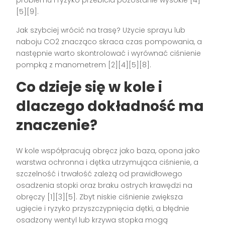
[5][9].
Jak szybciej wrócić na trasę? Użycie sprayu lub
naboju CO2 znacząco skraca czas pompowania, a
następnie warto skontrolować i wyrównać ciśnienie
pompką z manometrem [2][4][5][8].
Co dzieje się w kole i
dlaczego dokładność ma
znaczenie?
W kole współpracują obręcz jako baza, opona jako
warstwa ochronna i dętka utrzymująca ciśnienie, a
szczelność i trwałość zależą od prawidłowego
osadzenia stopki oraz braku ostrych krawędzi na
obręczy [1][3][5]. Zbyt niskie ciśnienie zwiększa
ugięcie i ryzyko przyszczypnięcia dętki, a błędnie
osadzony wentyl lub krzywa stopka mogą