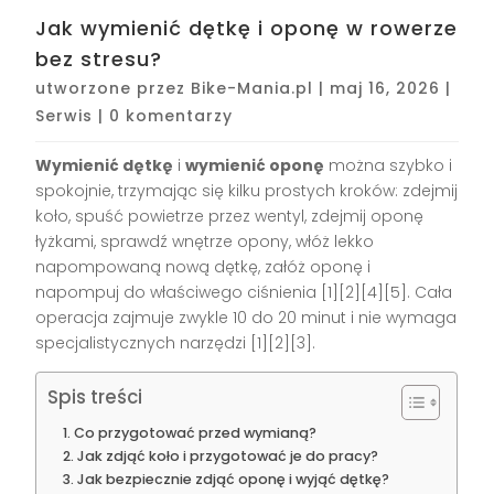
Jak wymienić dętkę i oponę w rowerze
bez stresu?
utworzone przez
Bike-Mania.pl
|
maj 16, 2026
|
Serwis
|
0 komentarzy
Wymienić dętkę
i
wymienić oponę
można szybko i
spokojnie, trzymając się kilku prostych kroków: zdejmij
koło, spuść powietrze przez wentyl, zdejmij oponę
łyżkami, sprawdź wnętrze opony, włóż lekko
napompowaną nową dętkę, załóż oponę i
napompuj do właściwego ciśnienia [1][2][4][5]. Cała
operacja zajmuje zwykle 10 do 20 minut i nie wymaga
specjalistycznych narzędzi [1][2][3].
Spis treści
Co przygotować przed wymianą?
Jak zdjąć koło i przygotować je do pracy?
Jak bezpiecznie zdjąć oponę i wyjąć dętkę?