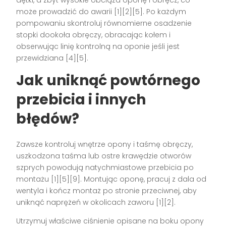
może prowadzić do awarii [1][2][5]. Po każdym
pompowaniu skontroluj równomierne osadzenie
stopki dookoła obręczy, obracając kołem i
obserwując linię kontrolną na oponie jeśli jest
przewidziana [4][5].
Jak uniknąć powtórnego
przebicia i innych
błędów?
Zawsze kontroluj wnętrze opony i taśmę obręczy,
uszkodzona taśma lub ostre krawędzie otworów
szprych powodują natychmiastowe przebicia po
montażu [1][5][9]. Montując oponę, pracuj z dala od
wentyla i kończ montaż po stronie przeciwnej, aby
uniknąć naprężeń w okolicach zaworu [1][2].
Utrzymuj właściwe ciśnienie opisane na boku opony