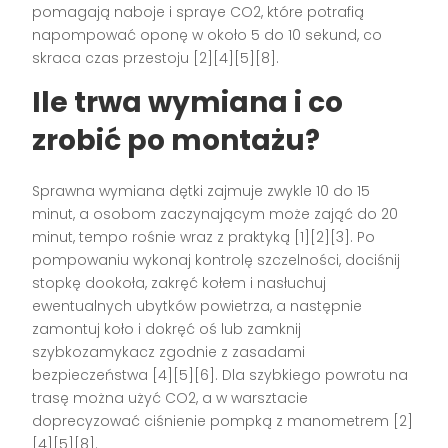
pomagają naboje i spraye CO2, które potrafią
napompować oponę w około 5 do 10 sekund, co
skraca czas przestoju [2][4][5][8].
Ile trwa wymiana i co
zrobić po montażu?
Sprawna wymiana dętki zajmuje zwykle 10 do 15
minut, a osobom zaczynającym może zająć do 20
minut, tempo rośnie wraz z praktyką [1][2][3]. Po
pompowaniu wykonaj kontrolę szczelności, dociśnij
stopkę dookoła, zakręć kołem i nasłuchuj
ewentualnych ubytków powietrza, a następnie
zamontuj koło i dokręć oś lub zamknij
szybkozamykacz zgodnie z zasadami
bezpieczeństwa [4][5][6]. Dla szybkiego powrotu na
trasę można użyć CO2, a w warsztacie
doprecyzować ciśnienie pompką z manometrem [2]
[4][5][8].