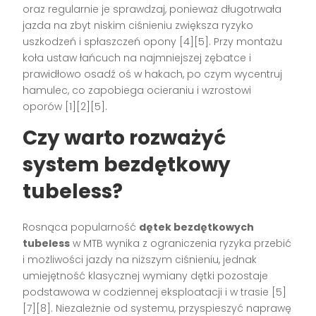
oraz regularnie je sprawdzaj, ponieważ długotrwała
jazda na zbyt niskim ciśnieniu zwiększa ryzyko
uszkodzeń i spłaszczeń opony [4][5]. Przy montażu
koła ustaw łańcuch na najmniejszej zębatce i
prawidłowo osadź oś w hakach, po czym wycentruj
hamulec, co zapobiega ocieraniu i wzrostowi
oporów [1][2][5].
Czy warto rozważyć
system bezdętkowy
tubeless?
Rosnąca popularność
dętek bezdętkowych
tubeless
w MTB wynika z ograniczenia ryzyka przebić
i możliwości jazdy na niższym ciśnieniu, jednak
umiejętność klasycznej wymiany dętki pozostaje
podstawowa w codziennej eksploatacji i w trasie [5]
[7][8]. Niezależnie od systemu, przyspieszyć naprawę