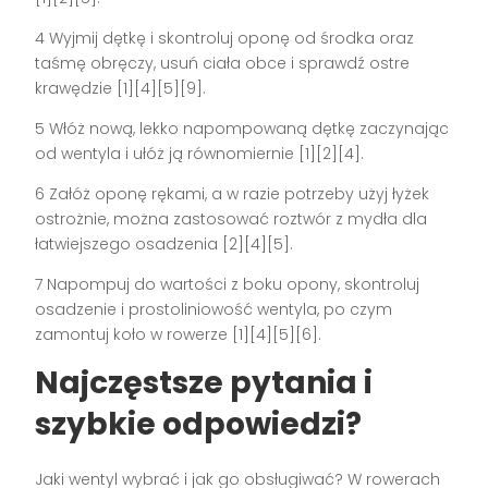
4 Wyjmij dętkę i skontroluj oponę od środka oraz
taśmę obręczy, usuń ciała obce i sprawdź ostre
krawędzie [1][4][5][9].
5 Włóż nową, lekko napompowaną dętkę zaczynając
od wentyla i ułóż ją równomiernie [1][2][4].
6 Załóż oponę rękami, a w razie potrzeby użyj łyżek
ostrożnie, można zastosować roztwór z mydła dla
łatwiejszego osadzenia [2][4][5].
7 Napompuj do wartości z boku opony, skontroluj
osadzenie i prostoliniowość wentyla, po czym
zamontuj koło w rowerze [1][4][5][6].
Najczęstsze pytania i
szybkie odpowiedzi?
Jaki wentyl wybrać i jak go obsługiwać? W rowerach