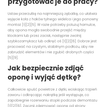
przygotować je do pracy?
Ustaw przerzutkę na najmniejszą zębatkę, co ułatwia
wyjęcie koła z haków tylnego widelca i jego ponowny
montaż [1][2][5]. W razie potrzeby poluzuj hamulce,
aby opona mogła swobodnie przejść między
klockami lub przez zacisk, następnie zwolnij
szybkozamykacz lub odkręć oś [1][2][6]. Dobrze jest
pracować na czystym, stabilnym podłożu, aby nie
zabrudzić elementów i nie zgubić drobnych części
[5][9].
Jak bezpiecznie zdjąć
oponę i wyjąć dętkę?
Całkowicie spuść powietrze z dętki, wciskając trzpień
zaworu i odkręcając nakrętkę jeśli występuje, co
zapobiegnie rozerwaniu stopki podczas demontażu
[1][2][6]. Zacznij zdejmować oponę od strony