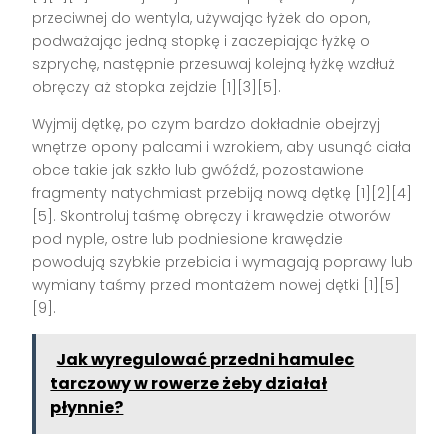
przeciwnej do wentyla, używając łyżek do opon,
podważając jedną stopkę i zaczepiając łyżkę o
szprychę, następnie przesuwaj kolejną łyżkę wzdłuż
obręczy aż stopka zejdzie [1][3][5].
Wyjmij dętkę, po czym bardzo dokładnie obejrzyj
wnętrze opony palcami i wzrokiem, aby usunąć ciała
obce takie jak szkło lub gwóźdź, pozostawione
fragmenty natychmiast przebiją nową dętkę [1][2][4]
[5]. Skontroluj taśmę obręczy i krawędzie otworów
pod nyple, ostre lub podniesione krawędzie
powodują szybkie przebicia i wymagają poprawy lub
wymiany taśmy przed montażem nowej dętki [1][5]
[9].
Jak wyregulować przedni hamulec
tarczowy w rowerze żeby działał
płynnie?