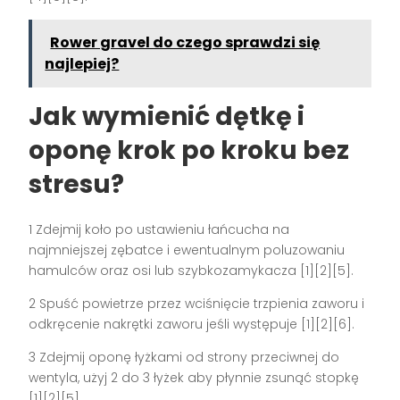
Rower gravel do czego sprawdzi się
najlepiej?
Jak wymienić dętkę i
oponę krok po kroku bez
stresu?
1 Zdejmij koło po ustawieniu łańcucha na
najmniejszej zębatce i ewentualnym poluzowaniu
hamulców oraz osi lub szybkozamykacza [1][2][5].
2 Spuść powietrze przez wciśnięcie trzpienia zaworu i
odkręcenie nakrętki zaworu jeśli występuje [1][2][6].
3 Zdejmij oponę łyżkami od strony przeciwnej do
wentyla, użyj 2 do 3 łyżek aby płynnie zsunąć stopkę
[1][2][5].