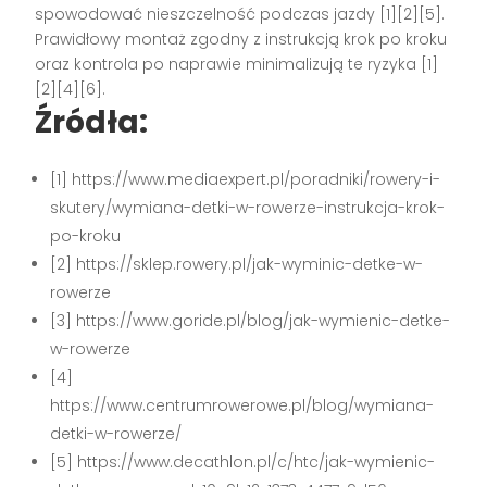
spowodować nieszczelność podczas jazdy [1][2][5].
Prawidłowy montaż zgodny z instrukcją krok po kroku
oraz kontrola po naprawie minimalizują te ryzyka [1]
[2][4][6].
Źródła:
[1] https://www.mediaexpert.pl/poradniki/rowery-i-
skutery/wymiana-detki-w-rowerze-instrukcja-krok-
po-kroku
[2] https://sklep.rowery.pl/jak-wyminic-detke-w-
rowerze
[3] https://www.goride.pl/blog/jak-wymienic-detke-
w-rowerze
[4]
https://www.centrumrowerowe.pl/blog/wymiana-
detki-w-rowerze/
[5] https://www.decathlon.pl/c/htc/jak-wymienic-