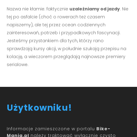
Nazwa nie kłamie: faktycznie
uzależniamy od jazdy
. Nie
tej po asfalcie (choć o rowerach też czasem
napiszemy), ale tej przez ocean codziennych
zainteresowań, potrzeb i przypadkowych fascynacji.
Jesteśmy przystankiem dla tych, którzy rano
sprawdzają kursy akcji, w południe szukają przepisu na
kolację, a wieczorem przeglądają najnowsze premiery
serialowe.
Użytkowniku!
Informacje zamieszczone w portalu
Bike-
Mania.pl
należy traktować wyłącznie czysto