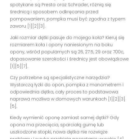
spotykane są Presta oraz Schrader, różnią się
średnicą i sposobem odkręcania przed
pompowaniem, pompka musi być zgodna z typem
zaworu [1][2][3].
Jaki rozmiar dętki pasuje do mojego koła? Kieruj się
rozmiarem koła i opony naniesionym na boku
opony, wśród popularnych są 26, 27.5, 29 oraz 700c,
dopasowanie szerokości i średnicy jest obowiązkowe
[1][5][7].
Czy potrzebne są specjalistyczne narzędzia?
Wystarczą łyżki do opon, pompka z manometrem i
odpowiednia dętka, cały proces to podstawowa
naprawa możliwa w domowych warunkach [1][2][3]
[5].
Kiedy wymienić oponę zamiast samej dętki? Gdy
opona ma przecięcia, sparciałą gumę lub
uszkodzone stopki, nowa dętka nie rozwiąże
problemu i ryzyko przebicia pozostanie wysokie [4]