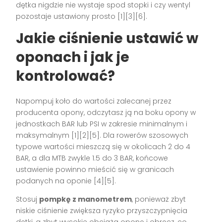
dętka nigdzie nie wystaje spod stopki i czy wentyl
pozostaje ustawiony prosto [1][3][6].
Jakie ciśnienie ustawić w
oponach i jak je
kontrolować?
Napompuj koło do wartości zalecanej przez
producenta opony, odczytasz ją na boku opony w
jednostkach BAR lub PSI w zakresie minimalnym i
maksymalnym [1][2][5]. Dla rowerów szosowych
typowe wartości mieszczą się w okolicach 2 do 4
BAR, a dla MTB zwykle 1.5 do 3 BAR, końcowe
ustawienie powinno mieścić się w granicach
podanych na oponie [4][5].
Stosuj
pompkę z manometrem
, ponieważ zbyt
niskie ciśnienie zwiększa ryzyko przyszczypnięcia
dętki, a zbyt wysokie obciąża oponę i obręcz, co