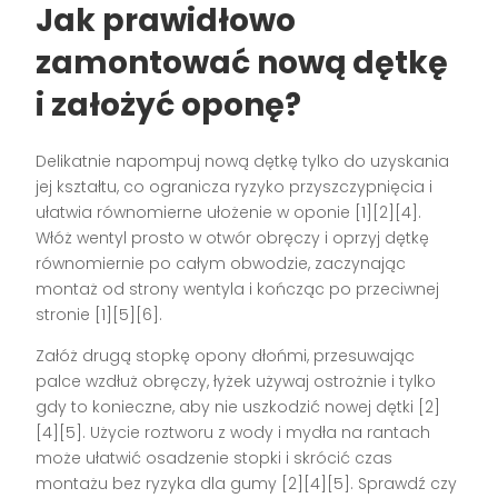
Jak prawidłowo
zamontować nową dętkę
i założyć oponę?
Delikatnie napompuj nową dętkę tylko do uzyskania
jej kształtu, co ogranicza ryzyko przyszczypnięcia i
ułatwia równomierne ułożenie w oponie [1][2][4].
Włóż wentyl prosto w otwór obręczy i oprzyj dętkę
równomiernie po całym obwodzie, zaczynając
montaż od strony wentyla i kończąc po przeciwnej
stronie [1][5][6].
Załóż drugą stopkę opony dłońmi, przesuwając
palce wzdłuż obręczy, łyżek używaj ostrożnie i tylko
gdy to konieczne, aby nie uszkodzić nowej dętki [2]
[4][5]. Użycie roztworu z wody i mydła na rantach
może ułatwić osadzenie stopki i skrócić czas
montażu bez ryzyka dla gumy [2][4][5]. Sprawdź czy