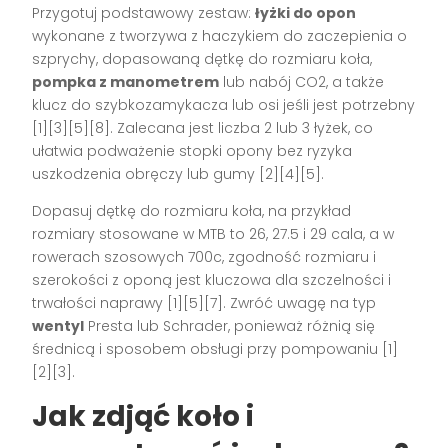
Przygotuj podstawowy zestaw:
łyżki do opon
wykonane z tworzywa z haczykiem do zaczepienia o
szprychy, dopasowaną dętkę do rozmiaru koła,
pompka z manometrem
lub nabój CO2, a także
klucz do szybkozamykacza lub osi jeśli jest potrzebny
[1][3][5][8]. Zalecana jest liczba 2 lub 3 łyżek, co
ułatwia podważenie stopki opony bez ryzyka
uszkodzenia obręczy lub gumy [2][4][5].
Dopasuj dętkę do rozmiaru koła, na przykład
rozmiary stosowane w MTB to 26, 27.5 i 29 cala, a w
rowerach szosowych 700c, zgodność rozmiaru i
szerokości z oponą jest kluczowa dla szczelności i
trwałości naprawy [1][5][7]. Zwróć uwagę na typ
wentyl
Presta lub Schrader, ponieważ różnią się
średnicą i sposobem obsługi przy pompowaniu [1]
[2][3].
Jak zdjąć koło i