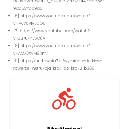
detke-w-rowerze_b10e9b12-1373-4477-9d56-
9dd52ffac9a0
[6] https://www.youtube.com/watch?
v=7wV0VlyJCOU
[7] https://www.youtube.com/watch?
v=Zu7UkhJ5C0A
[8] https://www.youtube.com/watch?
v=AOX3XyM94mk
[9] https://hurtownia7.pl/wymiana-detki-w-
rowerze-instrukcja-krok-po-kroku-b360
Bike-Mania.pl