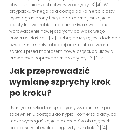
aby odsłonić nypel i otwory w obręczy [3][4]. W
przypadku tylnego koła dostęp do kołnierza piasty
bywa ograniczony i zwykle konieczne jest zdjęcie
kasety lub wolnobiegu, co umożliwia swobodne
wprowadzenie nowej szprychy do właściwego
otworu w piaście [1][4]. Dobrą praktyką jest dokładne
czyszczenie strefy roboczej oraz kontrola wzoru
zaplotu przed montażem nowej części, co ułatwia
prawidłowe poprowadzenie szprychy [2][3][4].
Jak przeprowadzić
wymianę szprychy
krok
po kroku?
Usunięcie uszkodzonej szprychy wykonuje się po
zapewnieniu dostępu do nypla i kołnierza piasty, co
może wymagać zdjęcia elementów okalających
oraz kasety lub wolnobiegu w tylnym kole [1][4].