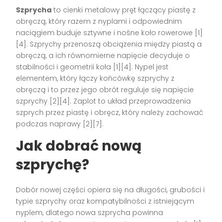
Szprycha
to cienki metalowy pręt łączący piastę z
obręczą, który razem z nyplami i odpowiednim
naciągiem buduje sztywne i nośne koło rowerowe [1]
[4]. Szprychy przenoszą obciążenia między piastą a
obręczą, a ich równomierne napięcie decyduje o
stabilności i geometrii koła [1][4]. Nypel jest
elementem, który łączy końcówkę szprychy z
obręczą i to przez jego obrót reguluje się napięcie
szprychy [2][4]. Zaplot to układ przeprowadzenia
szprych przez piastę i obręcz, który należy zachować
podczas naprawy [2][7].
Jak dobrać nową
szprychę?
Dobór nowej części opiera się na długości, grubości i
typie szprychy oraz kompatybilności z istniejącym
nyplem, dlatego nowa szprycha powinna