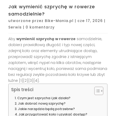
Jak wymienić szprychę w rowerze
samodzielnie?
utworzone przez
Bike-Mania.pl
|
cze 17, 2026
|
Serwis
|
0 komentarzy
Aby
wymienić szprychę w rowerze
samodzielnie,
dobierz prawidłową długość i typ nowej części,
zdejmij koło oraz elementy utrudniające dostęp,
przeprowadź szprychę zgodnie z istniejącym
zaplotem, wkręć nypel na kilka obrotów, następnie
naciągnij i wycentruj koło, ponieważ sama podmiana
bez regulacji zwykle pozostawia koło krzywe lub zbyt
luźne [1][2][3][4].
Spis treści
Czym jest szprycha i jak działa?
Jak dobrać nową szprychę?
Jakie narzędzia będą potrzebne?
Jak przygotować koło i uzyskać dostęp?