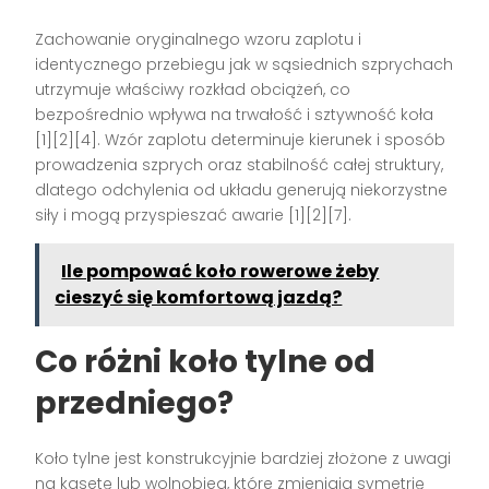
Zachowanie oryginalnego wzoru zaplotu i
identycznego przebiegu jak w sąsiednich szprychach
utrzymuje właściwy rozkład obciążeń, co
bezpośrednio wpływa na trwałość i sztywność koła
[1][2][4]. Wzór zaplotu determinuje kierunek i sposób
prowadzenia szprych oraz stabilność całej struktury,
dlatego odchylenia od układu generują niekorzystne
siły i mogą przyspieszać awarie [1][2][7].
Ile pompować koło rowerowe żeby
cieszyć się komfortową jazdą?
Co różni koło tylne od
przedniego?
Koło tylne jest konstrukcyjnie bardziej złożone z uwagi
na kasetę lub wolnobieg, które zmieniają symetrię