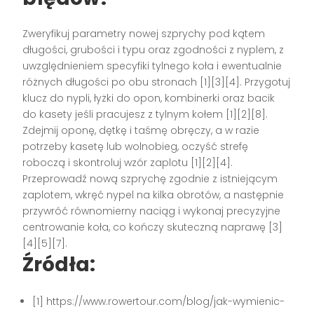
Zweryfikuj parametry nowej szprychy pod kątem
długości, grubości i typu oraz zgodności z nyplem, z
uwzględnieniem specyfiki tylnego koła i ewentualnie
różnych długości po obu stronach [1][3][4]. Przygotuj
klucz do nypli, łyżki do opon, kombinerki oraz bacik
do kasety jeśli pracujesz z tylnym kołem [1][2][8].
Zdejmij oponę, dętkę i taśmę obręczy, a w razie
potrzeby kasetę lub wolnobieg, oczyść strefę
roboczą i skontroluj wzór zaplotu [1][2][4].
Przeprowadź nową szprychę zgodnie z istniejącym
zaplotem, wkręć nypel na kilka obrotów, a następnie
przywróć równomierny naciąg i wykonaj precyzyjne
centrowanie koła, co kończy skuteczną naprawę [3]
[4][5][7].
Źródła:
[1] https://www.rowertour.com/blog/jak-wymienic-