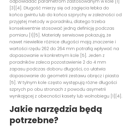
odpowiadać parametrom zastosowanym w kole [1]
[3][4]. Długość mierzy się od zagięcia łebka do
końca gwintu lub do końca szprychy w zależności od
przyjętej metody w poradniku, dlatego trzeba
konsekwentnie stosować jedną definicję podczas
pomiaru [1][5]. Materiały serwisowe pokazują, że
nawet niewielkie różnice długości mają znaczenie i
wartości rzędu 262 do 264 mm potrafią wpływać na
dopasowanie w konkretnym kole [5]. Jeden z
poradników zaleca pozostawienie 2 do 4 mm
zapasu podczas doboru długości, co ułatwia
dopasowanie do geometrii zestawu obręcz i piasta
[5]. W tylnym kole często występują różne długości
szprych po obu stronach z powodu asymetrii
wynikającej z obecności kasety lub wolnobiegu [1][4].
Jakie narzędzia będą
potrzebne?