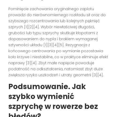
Pominięcie zachowania oryginalnego zaplotu
prowadzi do nierównomiernego rozkładu sił oraz do
szybszego rozcentrowania lub kolejnych pęknięć
szprych [1][2][4]. Wybór niewłaściwej długości,
grubości lub typu szprychy skutkuje kłopotami z
dopasowaniem do nypla i brakiem wymaganej
sztywności układu [1][3][4][5]. Rezygnacja z
końcowego centrowania po wymianie pozostawia
koło krzywe i niestabilne, co w praktyce eliminuje efekt
naprawy [3][4]. Zbyt małe napięcie powoduje
podatność na odkształcenia, natomiast zbyt duże
zwiększa ryzyko uszkodzeń i utraty geometrii [3][4].
Podsumowanie. Jak
szybko
wymienić
szprychę w rowerze
bez
błędów?