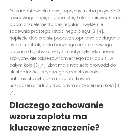
Po zamontowaniu nowej szprychy trzeba przywrócić
równowagę napięć i geometrię koła, ponieważ sama
podmiana elementu bez regulacji zwykle nie
zapewnia prostego i stabilnego biegu [3][4].
Napięcie dobiera się poprzez stopniowe dociąganie
nypla i kontrolę bicia bocznego oraz pionowego,
dbając o to, aby korekty nie dotyczyły tylko nowej
szprychy, ale także równomiernego rozkładu sił w
całym kole [3][4]. Zbyt małe napięcie prowadzi do
niestabilności i szybszego rozcentrowania,
natomiast zbyt duże może skutkować
uszkodzeniami lub utrwalonym skrzywieniem koła [3]
[4].
Dlaczego zachowanie
wzoru zaplotu ma
kluczowe znaczenie?