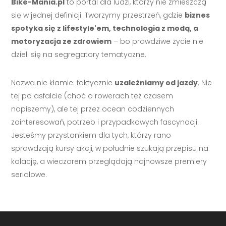
Bike-Mania.pl
to portal dla ludzi, którzy nie zmieszczą
się w jednej definicji. Tworzymy przestrzeń, gdzie
biznes
spotyka się z lifestyle'em, technologia z modą, a
motoryzacja ze zdrowiem
– bo prawdziwe życie nie
dzieli się na segregatory tematyczne.
Nazwa nie kłamie: faktycznie
uzależniamy od jazdy
. Nie
tej po asfalcie (choć o rowerach też czasem
napiszemy), ale tej przez ocean codziennych
zainteresowań, potrzeb i przypadkowych fascynacji.
Jesteśmy przystankiem dla tych, którzy rano
sprawdzają kursy akcji, w południe szukają przepisu na
kolację, a wieczorem przeglądają najnowsze premiery
serialowe.