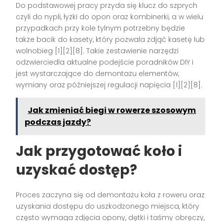
Do podstawowej pracy przyda się klucz do szprych
czyli do nypli, łyżki do opon oraz kombinerki, a w wielu
przypadkach przy kole tylnym potrzebny będzie
także bacik do kasety, który pozwala zdjąć kasetę lub
wolnobieg [1][2][8]. Takie zestawienie narzędzi
odzwierciedla aktualne podejście poradników DIY i
jest wystarczające do demontażu elementów,
wymiany oraz późniejszej regulacji napięcia [1][2][8].
Jak zmieniać biegi w rowerze szosowym
podczas jazdy?
Jak przygotować koło i
uzyskać dostęp?
Proces zaczyna się od demontażu koła z roweru oraz
uzyskania dostępu do uszkodzonego miejsca, który
często wymaga zdjęcia opony, dętki i taśmy obręczy,