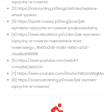
szprychy-w-rowerze
[2] https://icancycling.pl/blogs/articles/replace-
wheel-spokes
[3] https://sprint-rowery.pl/blog/post/jak-
wymienic-szpryche-w-rowerze-podpowiadamy
[4] https://www.decathlon.pl/c/disc/jak-wymienic-
szprychy-w-rowerze-naprawianie-kola-
rowerowego_9b60a2a6-6a9b-4450-a2a2-
c5a4bd089188
[5] https://www.youtube.com/watch?
v=ma6ACMSrDOY
[7] https://www.youtube.com/shorts/YWDznVKRgMw
[8] https://sciencetraining.pl/rower/jak-wymien-
szpryche-w-rowerze/