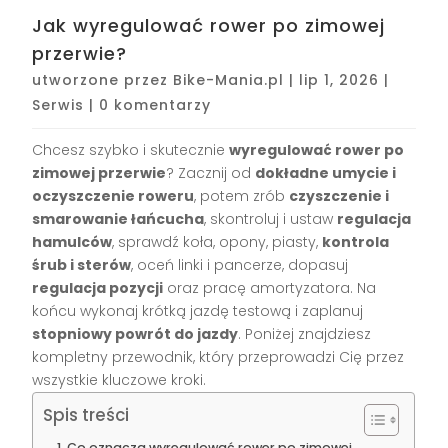
Jak wyregulować rower po zimowej
przerwie?
utworzone przez
Bike-Mania.pl
|
lip 1, 2026
|
Serwis
|
0 komentarzy
Chcesz szybko i skutecznie
wyregulować rower po
zimowej przerwie
? Zacznij od
dokładne umycie i
oczyszczenie roweru
, potem zrób
czyszczenie i
smarowanie łańcucha
, skontroluj i ustaw
regulacja
hamulców
, sprawdź koła, opony, piasty,
kontrola
śrub i sterów
, oceń linki i pancerze, dopasuj
regulacja pozycji
oraz pracę amortyzatora. Na
końcu wykonaj krótką jazdę testową i zaplanuj
stopniowy powrót do jazdy
. Poniżej znajdziesz
kompletny przewodnik, który przeprowadzi Cię przez
wszystkie kluczowe kroki.
Spis treści
Co oznacza wyregulować rower po zimowej