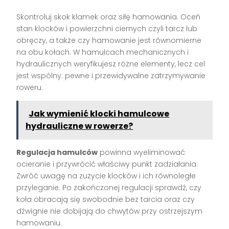
Skontroluj skok klamek oraz siłę hamowania. Oceń
stan klocków i powierzchni ciernych czyli tarcz lub
obręczy, a także czy hamowanie jest równomierne
na obu kołach. W hamulcach mechanicznych i
hydraulicznych weryfikujesz różne elementy, lecz cel
jest wspólny: pewne i przewidywalne zatrzymywanie
roweru.
Jak wymienić klocki hamulcowe
hydrauliczne w rowerze?
Regulacja hamulców
powinna wyeliminować
ocieranie i przywrócić właściwy punkt zadziałania.
Zwróć uwagę na zużycie klocków i ich równoległe
przyleganie. Po zakończonej regulacji sprawdź, czy
koła obracają się swobodnie bez tarcia oraz czy
dźwignie nie dobija­ją do chwytów przy ostrzejszym
hamowaniu.