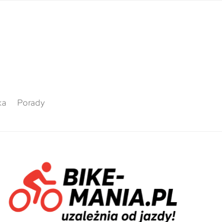
ka
Porady