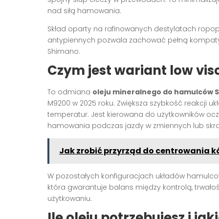
nad siłą hamowania.
Skład oparty na rafinowanych destylatach ropo
antypiennych pozwala zachować pełną kompatybi
Shimano.
Czym jest wariant low vis
To odmiana
oleju mineralnego do hamulców 
M9200 w 2025 roku. Zwiększa szybkość reakcji u
temperatur. Jest kierowana do użytkowników oc
hamowania podczas jazdy w zmiennych lub skra
Jak zrobić przyrząd do centrowania
W pozostałych konfiguracjach układów hamulco
która gwarantuje balans między kontrolą, trwa
użytkowaniu.
Ile oleju potrzebujesz i j