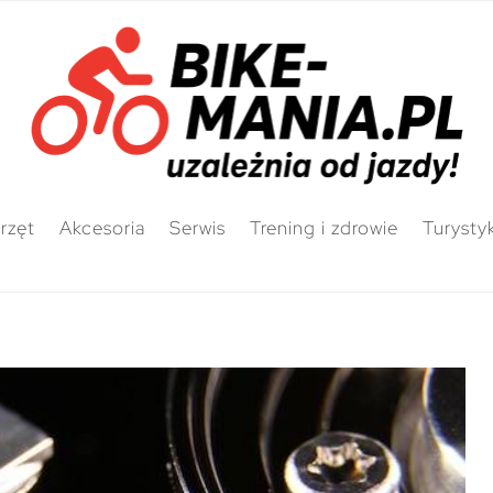
rzęt
Akcesoria
Serwis
Trening i zdrowie
Turysty