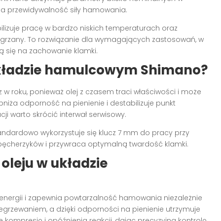
wia przewidywalność siły hamowania.
lizuje pracę w bardzo niskich temperaturach oraz
 nagrzany. To rozwiązanie dla wymagających zastosowań, w
ą się na zachowanie klamki.
układzie hamulcowym Shimano?
 w roku, ponieważ olej z czasem traci właściwości i może
niża odporność na pienienie i destabilizuje punkt
i warto skrócić interwał serwisowy.
andardowo wykorzystuje się klucz 7 mm do pracy przy
e pęcherzyków i przywraca optymalną twardość klamki.
oleju w układzie
ów energii i zapewnia powtarzalność hamowania niezależnie
egrzewaniem, a dzięki odporności na pienienie utrzymuje
 kompresję i opóźnienia reakcji, dając precyzyjną kontrolę