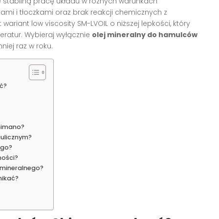
e stabilną pracę układu w różnych warunkach
i i tłoczkami oraz brak reakcji chemicznych z
ariant low viscosity SM-LVOIL o niższej lepkości, który
ratur. Wybieraj wyłącznie
olej mineralny do hamulców
niej raz w roku.
ć?
himano?
aulicznym?
ogo?
ności?
 mineralnego?
nikać?