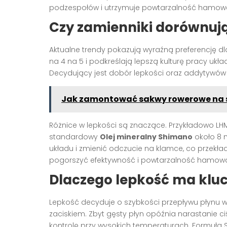
podzespołów i utrzymuje powtarzalność hamow
Czy zamienniki dorównuj
Aktualne trendy pokazują wyraźną preferencję dl
na 4 na 5 i podkreślają lepszą kulturę pracy u
Decydujący jest dobór lepkości oraz addytywó
Jak zamontować sakwy rowerowe na 
Różnice w lepkości są znaczące. Przykładowo L
standardowy
Olej mineralny Shimano
około 8 
układu i zmienić odczucie na klamce, co przekła
pogorszyć efektywność i powtarzalność hamowa
Dlaczego lepkość ma klu
Lepkość decyduje o szybkości przepływu płynu w
zaciskiem. Zbyt gęsty płyn opóźnia narastanie ci
kontrolę przy wysokich temperaturach. Formuła