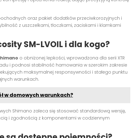
pochodnych oraz pakiet dodatków przeciwkorozyjnych i
lność z uszczelkami, tłoczkami, zaciskami i klamkami
cosity SM-LVOIL i dla kogo?
Shimano
o obniżonej lepkości, wprowadzona dla serii XTR
kładu i podnosi stabilność hamowania w szerokim zakresie
zekujących maksymalnej responsywności i stałego punktu
jnych warunkach.
 kół w domowych warunkach?
wych Shimano zaleca się stosować standardową wersję,
łością i zgodnością z komponentami w codziennym
akie są dostępne pojemności?