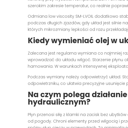
szerokim zakresie temperatur, co realnie popra
Odmiana low viscosity SM-LVOIL dodatkowo stabi
podczas długich zjazdów, gdy układ jest silnie
których mikrozmiany lepkości od razu przekładaj
Kiedy wymieniać olej w 
Zalecana jest regularna wymiana co najmniej raz
wprowadzać do układu wilgoć. Starzenie płynu ob
hamowania. W warunkach intensywnej eksploatacj
Podczas wymiany należy odpowietrzyć układ. St
odpowietrzniku, co ułatwia precyzyjne usunięci
Na czym polega działanie 
hydraulicznym?
Płyn przenosi siłę z klamki na zacisk bez ubytk
od pogody. Chroni elementy przed wilgocią i prz
spójny słup cieczy w przewodach. To minimalizuje