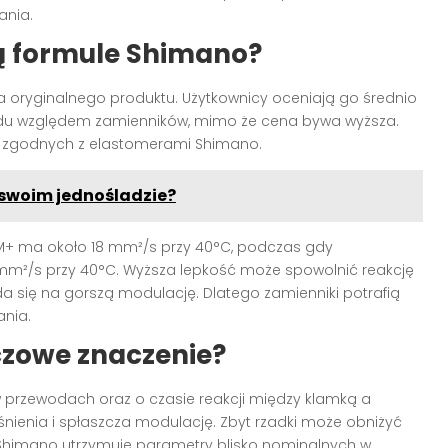
ania.
ą formule Shimano?
a oryginalnego produktu. Użytkownicy oceniają go średnio
kładu względem zamienników, mimo że cena bywa wyższa.
w zgodnych z elastomerami Shimano.
swoim jednośladzie?
HM+ ma około 18 mm²/s przy 40°C, podczas gdy
mm²/s przy 40°C. Wyższa lepkość może spowolnić reakcję
da się na gorszą modulację. Dlatego zamienniki potrafią
nia.
czowe znaczenie?
 przewodach oraz o czasie reakcji między klamką a
śnienia i spłaszcza modulację. Zbyt rzadki może obniżyć
 Shimano utrzymuje parametry blisko nominalnych w