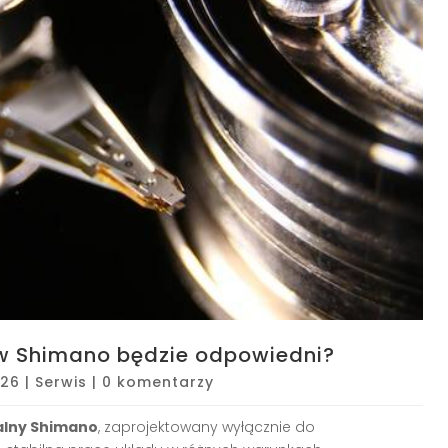
ów Shimano będzie odpowiedni?
026
|
Serwis
|
0 komentarzy
alny Shimano
, zaprojektowany wyłącznie do