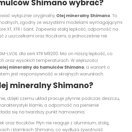
hamulców Shimano wybrać?
sować wyłącznie oryginalny
Olej mineralny Shimano
. To
ochodnych, zgodny ze wszystkimi modelami wymagającymi
ore XT, XTR i Saint. Zapewnia stałą lepkość, odporność na
ć z uszczelkami oraz tłoczkami, a jednocześnie nie
M-LVOIL dla serii XTR M9200. Ma on niższą lepkość, co
ich oraz wysokich temperaturach. W większości
olej mineralny do hamulców Shimano
, a wariant o
ytetem jest responsywność w skrajnych warunkach.
lej mineralny Shimano?
nie, dzięki czemu układ pracuje płynnie podczas deszczu,
arakterystyki klamki, a odporność na pienienie
kłada się na twardszy punkt hamowania.
k oraz tłoczków. Płyn nie reaguje z aluminium, stalą,
kach i klamkach Shimano, co wydłuża żywotność