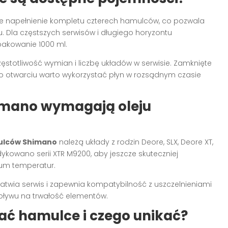
ne napełnienie kompletu czterech hamulców, co pozwala
. Dla częstszych serwisów i długiego horyzontu
akowanie 1000 ml.
stotliwość wymian i liczbę układów w serwisie. Zamknięte
 otwarciu warto wykorzystać płyn w rozsądnym czasie
imano wymagają oleju
ulców Shimano
należą układy z rodzin Deore, SLX, Deore XT,
dykowano serii XTR M9200, aby jeszcze skuteczniej
rum temperatur.
łatwia serwis i zapewnia kompatybilność z uszczelnieniami
pływu na trwałość elementów.
ać hamulce i czego unikać?