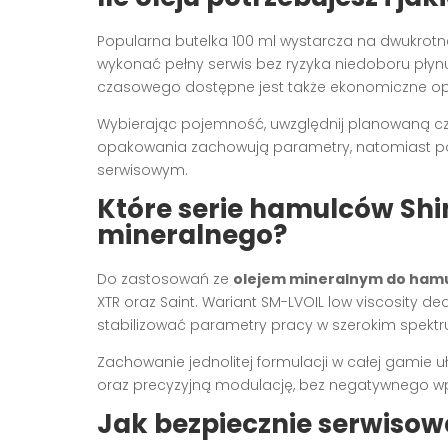
Popularna butelka 100 ml wystarcza na dwukrot
wykonać pełny serwis bez ryzyka niedoboru płynu
czasowego dostępne jest także ekonomiczne op
Wybierając pojemność, uwzględnij planowaną czę
opakowania zachowują parametry, natomiast po
serwisowym.
Które serie hamulców Sh
mineralnego?
Do zastosowań ze
olejem mineralnym do ham
XTR oraz Saint. Wariant SM-LVOIL low viscosity de
stabilizować parametry pracy w szerokim spekt
Zachowanie jednolitej formulacji w całej gamie u
oraz precyzyjną modulację, bez negatywnego w
Jak bezpiecznie serwisow