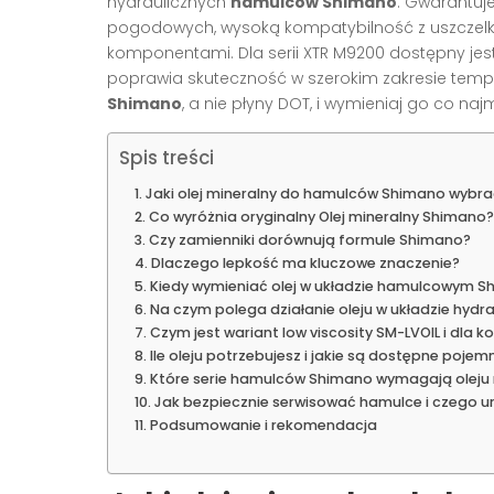
hydraulicznych
hamulców Shimano
. Gwarantuj
pogodowych, wysoką kompatybilność z uszczelkam
komponentami. Dla serii XTR M9200 dostępny jest w
poprawia skuteczność w szerokim zakresie tempe
Shimano
, a nie płyny DOT, i wymieniaj go co najm
Spis treści
Jaki olej mineralny do hamulców Shimano wybra
Co wyróżnia oryginalny Olej mineralny Shimano?
Czy zamienniki dorównują formule Shimano?
Dlaczego lepkość ma kluczowe znaczenie?
Kiedy wymieniać olej w układzie hamulcowym S
Na czym polega działanie oleju w układzie hydr
Czym jest wariant low viscosity SM-LVOIL i dla k
Ile oleju potrzebujesz i jakie są dostępne pojem
Które serie hamulców Shimano wymagają oleju
Jak bezpiecznie serwisować hamulce i czego u
Podsumowanie i rekomendacja