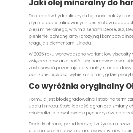
Jaki olej mineralny do 
Do układów hydraulicznych tej marki należy sto
płyn na bazie rafinowanych destylatów ropop
oleju mineralnego, w tym z seriami Deore, SLX, De
pienienie, ochronę antykorozyjną i kompatybilnoś
reaguje z elementami układu.
W 2025 roku wprowadzono wariant low viscosity S
zwiększa powtarzalność i siłę hamowania w nisk
zastosowań pozostaje optymalny standardowy
obniżonej lepkości wybiera się tam, gdzie prior
Co wyróżnia oryginalny O
Formuła jest biodegradowalna i stabilna termicz
upału i mrozu. Stała lepkość ogranicza zmiany ch
minimalizuje powstawanie pęcherzyków, co prze
Dodatki chronią przed korozją i zużyciem uszczele
elastomerami i powłokami stosowanymi w zacis