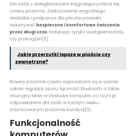
Dla osób z dolegliwościami kręgosłupa poleca się
rowery poziome. Zastosowanie wygodnego
siedziska i podparcia dla pleców pozwala
wykonywać
bezpieczne i komfortowe ćwiczenia
przez długi czas
, redukując ryzyko wystąpienia bólu
czy przeciążeń[3].
Jakie przerzutki lepsze w piaście czy
zewnętrzne?
Rowery poziome często wyposażone są w szeroki
zakres regulacji oporu, łączność Bluetooth, a także
intuicyjny, łatwy w obsłudze komputer, co czyni je
odpowiednimi dla osób w każdym wieku i
zróżnicowanym poziomie kondycji[3].
Funkcjonalność
komputerów