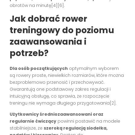
obrotów na minutę[4][6].
Jak dobrać rower
treningowy do poziomu
zaawansowania i
potrzeb?
Dla osób początkujących
optymalnym wyborem
są rowery proste, niewielkich rozmiarów, które można
bezproblemowo przenosić i przechowywać.
Gwarantują one podstawowy zakres regulacji i
intuicyjną obsługę, co sprawia, że rozpoczęcie
treningu nie wymaga długiego przygotowania[2].
Użytkownicy średniozaawansowani oraz
regularnie ćwiczący
powinni postawić na modele
stabilniejsze, ze
szeroką regulacją siodełka,
pedałów i kierownicy
. Dostęp do