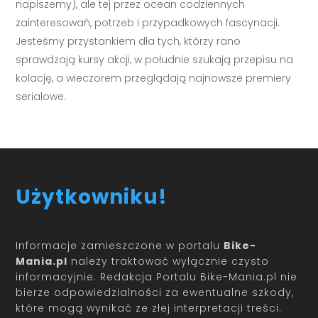
napiszemy), ale tej przez ocean codziennych
zainteresowań, potrzeb i przypadkowych fascynacji.
Jesteśmy przystankiem dla tych, którzy rano
sprawdzają kursy akcji, w południe szukają przepisu na
kolację, a wieczorem przeglądają najnowsze premiery
serialowe.
Użytkowniku!
Informacje zamieszczone w portalu
Bike-
Mania.pl
należy traktować wyłącznie czysto
informacyjnie. Redakcja Portalu Bike-Mania.pl nie
bierze odpowiedzialności za ewentualne szkody,
które mogą wynikać ze złej interpretacji treści.