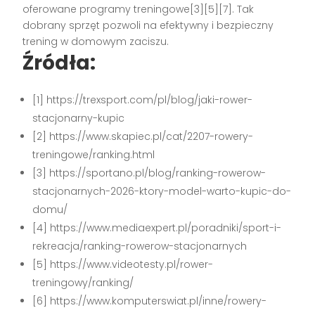
oferowane programy treningowe[3][5][7]. Tak
dobrany sprzęt pozwoli na efektywny i bezpieczny
trening w domowym zaciszu.
Źródła:
[1] https://trexsport.com/pl/blog/jaki-rower-
stacjonarny-kupic
[2] https://www.skapiec.pl/cat/2207-rowery-
treningowe/ranking.html
[3] https://sportano.pl/blog/ranking-rowerow-
stacjonarnych-2026-ktory-model-warto-kupic-do-
domu/
[4] https://www.mediaexpert.pl/poradniki/sport-i-
rekreacja/ranking-rowerow-stacjonarnych
[5] https://www.videotesty.pl/rower-
treningowy/ranking/
[6] https://www.komputerswiat.pl/inne/rowery-