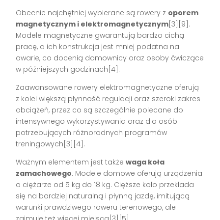
Obecnie najchętniej wybierane są rowery z
oporem
magnetycznym i elektromagnetycznym
[3][9].
Modele magnetyczne gwarantują bardzo cichą
pracę, a ich konstrukcja jest mniej podatna na
awarie, co docenią domownicy oraz osoby ćwiczące
w późniejszych godzinach[4].
Zaawansowane rowery elektromagnetyczne oferują
z kolei większą płynność regulacji oraz szeroki zakres
obciążeń, przez co są szczególnie polecane do
intensywnego wykorzystywania oraz dla osób
potrzebujących różnorodnych programów
treningowych[3][4].
Ważnym elementem jest także
waga koła
zamachowego
. Modele domowe oferują urządzenia
o ciężarze od 5 kg do 18 kg. Cięższe koło przekłada
się na bardziej naturalną i płynną jazdę, imitującą
warunki prawdziwego roweru terenowego, ale
zajmuje też więcej miejsca[3][5].