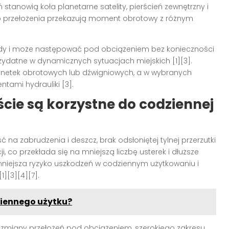
stanowią koła planetarne satelity, pierścień zewnętrzny i
go przełożenia przekazują moment obrotowy z różnym
dy i może następować pod obciążeniem bez konieczności
zydatne w dynamicznych sytuacjach miejskich [1][3].
manetek obrotowych lub dźwigniowych, a w wybranych
tami hydrauliki [3].
ście są korzystne do codziennej
a zabrudzenia i deszcz, brak odsłoniętej tylnej przerzutki
, co przekłada się na mniejszą liczbę usterek i dłuższe
 zmniejsza ryzyko uszkodzeń w codziennym użytkowaniu i
][3][4][7].
iennego użytku?
j zmiany przełożeń pod obciążeniem, szerokiego zakresu