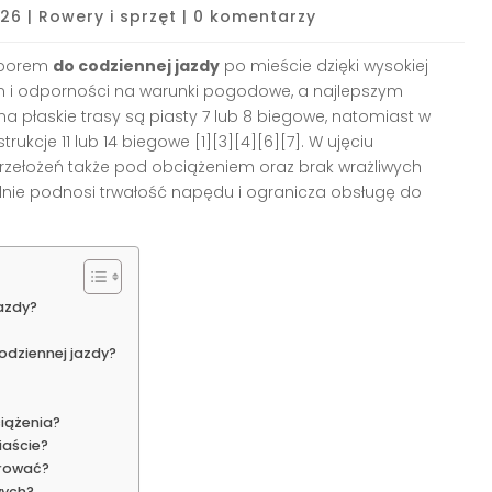
026
|
Rowery i sprzęt
|
0 komentarzy
yborem
do codziennej jazdy
po mieście dzięki wysokiej
 i odporności na warunki pogodowe, a najlepszym
płaskie trasy są piasty 7 lub 8 biegowe, natomiast w
kcje 11 lub 14 biegowe [1][3][4][6][7]. W ujęciu
rzełożeń także pod obciążeniem oraz brak wrażliwych
lnie podnosi trwałość napędu i ogranicza obsługę do
jazdy?
odziennej jazdy?
ciążenia?
iaście?
erować?
wych?