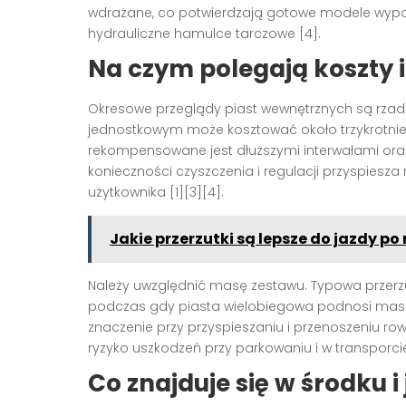
wdrażane, co potwierdzają gotowe modele wypos
hydrauliczne hamulce tarczowe [4].
Na czym polegają koszty i
Okresowe przeglądy piast wewnętrznych są rzads
jednostkowym może kosztować około trzykrotnie wi
rekompensowane jest dłuższymi interwałami oraz m
konieczności czyszczenia i regulacji przyspiesza
użytkownika [1][3][4].
Jakie przerzutki są lepsze do jazdy po
Należy uwzględnić masę zestawu. Typowa przerz
podczas gdy piasta wielobiegowa podnosi masę t
znaczenie przy przyspieszaniu i przenoszeniu ro
ryzyko uszkodzeń przy parkowaniu i w transporcie 
Co znajduje się w środku