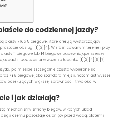
ień?
piaście do codziennej jazdy?
 piasty 7 lub 8 biegowe, które oferują wystarczający
rostocie obsługi [1][3][4]. W zróżnicowanym terenie i przy
piasty 11 biegowe lub 14 biegowe, zapewniające szerszy
djazdach i podczas przewożenia ładunku [1][3][4][6][7].
ytku po mieście szczególnie często wybierane są
oraz 7 i 8 biegowe jako standard miejski, natomiast wyższe
ików oczekujących większej sprawności i trwałości w
ie i jak działają?
astą mechanizmy zmiany biegów, w których układ
dzięki czemu pozostaje osłonięty przed wodą, błotem i