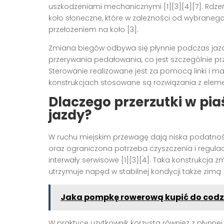
uszkodzeniami mechanicznymi [1][3][4][7]. Rdzeń 
koło słoneczne, które w zależności od wybrane
przełożeniem na koło [3].
Zmiana biegów odbywa się płynnie podczas jaz
przerywania pedałowania, co jest szczególnie pr
Sterowanie realizowane jest za pomocą linki i 
konstrukcjach stosowane są rozwiązania z elemen
Dlaczego przerzutki w pia
jazdy?
W ruchu miejskim przewagę dają niska podatność n
oraz ograniczona potrzeba czyszczenia i regulacji
interwały serwisowe [1][3][4]. Taka konstrukcja
utrzymuje napęd w stabilnej kondycji także zimą [1
Jaka pompkę rowerową kupić do codz
W praktyce użytkownik korzysta również z płynne