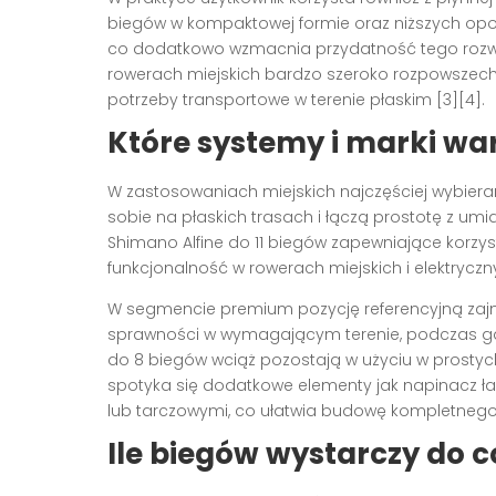
biegów w kompaktowej formie oraz niższych opo
co dodatkowo wzmacnia przydatność tego roz
rowerach miejskich bardzo szeroko rozpowszech
potrzeby transportowe w terenie płaskim [3][4].
Które systemy i marki wa
W zastosowaniach miejskich najczęściej wybiera
sobie na płaskich trasach i łączą prostotę z um
Shimano Alfine do 11 biegów zapewniające korzy
funkcjonalność w rowerach miejskich i elektryczny
W segmencie premium pozycję referencyjną zajmuj
sprawności w wymagającym terenie, podczas gdy 
do 8 biegów wciąż pozostają w użyciu w prostych 
spotyka się dodatkowe elementy jak napinacz ł
lub tarczowymi, co ułatwia budowę kompletnego 
Ile biegów wystarczy do c