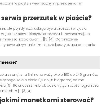
ażone w piastę z wewnętrznymi przełożeniami i
 serwis przerzutek w piaście?
ze, ale pojedyncza usługa bywa droższa i w ujęciu
ęcej niż serwis klasycznej przerzutki zewnętrznej, co
niejszą liczbą awarii [1][3][4]. Ograniczenie
 rutynowe utrzymanie i zmniejsza koszty czasu po stronie
 mieście?
utka zewnętrzna Shimano waży około 180 do 245 gramów,
ylnego koła o około 0,5 do 1,5 kilograma, co ma
weru [5]. Równocześnie brak odsłoniętych części ogranicza
miejskim [1][3][4].
 i jakimi manetkami sterować?