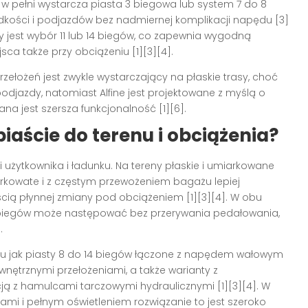
w pełni wystarcza piasta 3 biegowa lub system 7 do 8
ędkości i podjazdów bez nadmiernej komplikacji napędu [3]
y jest wybór 11 lub 14 biegów, co zapewnia wygodną
sca także przy obciążeniu [1][3][4].
zełożeń jest zwykle wystarczający na płaskie trasy, choć
djazdy, natomiast Alfine jest projektowane z myślą o
na jest szersza funkcjonalność [1][6].
iaście do terenu i obciążenia?
i użytkownika i ładunku. Na tereny płaskie i umiarkowane
órkowate i z częstym przewożeniem bagażu lepiej
ością płynnej zmiany pod obciążeniem [1][3][4]. W obu
 biegów może następować bez przerywania pedałowania,
.
ju jak piasty 8 do 14 biegów łączone z napędem wałowym
nętrznymi przełożeniami, a także warianty z
ą z hamulcami tarczowymi hydraulicznymi [1][3][4]. W
ami i pełnym oświetleniem rozwiązanie to jest szeroko