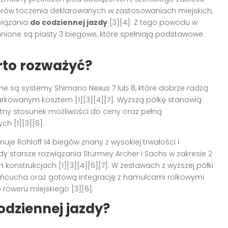
rów toczenia deklarowanych w zastosowaniach miejskich,
wiązania
do codziennej jazdy
[3][4]. Z tego powodu w
nione są piasty 3 biegowe, które spełniają podstawowe
rto rozważyć?
ne są systemy Shimano Nexus 7 lub 8, które dobrze radzą
iarkowanym kosztem [1][3][4][7]. Wyższą półkę stanowią
stny stosunek możliwości do ceny oraz pełną
ch [1][3][6].
e Rohloff 14 biegów znany z wysokiej trwałości i
starsze rozwiązania Sturmey Archer i Sachs w zakresie 2
konstrukcjach [1][3][4][6][7]. W zestawach z wyższej półki
ańcucha oraz gotową integrację z hamulcami rolkowymi
roweru miejskiego [3][6].
odziennej jazdy?