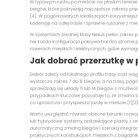
W typowym ruchu po mieście na płaskim terenie 
biegów, które pokrywają najczęstsze zakresy pr
[4]. W pagórkowatych lokalizacjach korzystniejsz
kadencję na całej trasie i sprawne ruszanie z miej
W systemach średniej klasy Nexus pełen zakres pr
nie każda konfiguracja pokrywa bardzo strome po
rowerach miejskich i elektrycznych, gdzie wymaga
Jak dobrać przerzutkę w p
Dobór zależy od lokalnego profilu trasy oraz wag
wystarcza zakres 7 do 8 biegów, a na trasy pag
sprawdzają się układy 11 lub 14 biegów z możliw
przypadkach kluczowe pozostaje to, że zmiana
co upraszcza i przyspiesza jazdę w mieście [1][3]
Warto uwzględnić również obecne kierunki rozwo
lub hybrydowe systemy zestawiające piastę z zew
automatyczną zmianą biegów i szeroką integracj
praktycznych konstrukcjach miejskich z bagażnik