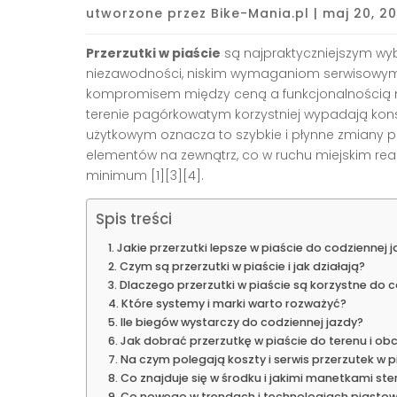
utworzone przez
Bike-Mania.pl
|
maj 20, 2
Przerzutki w piaście
są najpraktyczniejszym w
niezawodności, niskim wymaganiom serwisowym
kompromisem między ceną a funkcjonalnością na 
terenie pagórkowatym korzystniej wypadają konstru
użytkowym oznacza to szybkie i płynne zmiany p
elementów na zewnątrz, co w ruchu miejskim rea
minimum [1][3][4].
Spis treści
Jakie przerzutki lepsze w piaście do codziennej 
Czym są przerzutki w piaście i jak działają?
Dlaczego przerzutki w piaście są korzystne do c
Które systemy i marki warto rozważyć?
Ile biegów wystarczy do codziennej jazdy?
Jak dobrać przerzutkę w piaście do terenu i ob
Na czym polegają koszty i serwis przerzutek w p
Co znajduje się w środku i jakimi manetkami st
Co nowego w trendach i technologiach piasto