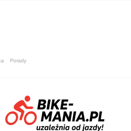
ka
Porady