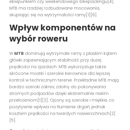
ekwipunkiem czy weekendowego bikepackingu[4].
MTB ma rzadziej rozbudowane mocowania,
skupiając się na wytrzymałości ramy[1][6].
Wpływ komponentów na
wybór roweru
W
MTB
dominują wytrzymałe ramy z płaskim kątem
główki zapewniającym stabilność przy dużej
prędkości na zjazdach. MTB wykorzystuje także
skrócone mostki i szerokie kierownice dla lepszej
kontroli w technicznym terenie. Przekładnie MTB mają
bardzo szeroki zakres, zdolny do pokonywania
stromych podjazdów dzięki ekstremalnie niskim
przełożeniom[1][2]. Opony są szerokie i miękkie, co
pozytywnie wpływa na tłumienie drgań, jednak
kosztem prędkości na twardych nawierzchniach[2]
[5].