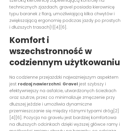
szeroką kierownicę zapewniającą kontrolę na
technicznych zjazdach; gravel posiada kierownicę
typu baranek z flarą, umożliwiającą kilka chwytów i
zwiększającą ergonomię podczas jazdy po prostych
i dłuższych trasach[1][4][6].
Komfort i
wszechstronność w
codziennym użytkowaniu
Na codzienne przejażdżki najważniejszym aspektem
jest
rodzaj nawierzchni
.
Gravel
jest szybszy i
efektywniejszy na asfalcie, utwardzonych ścieżkach
oraz szutrze, przez co minimalizuje zmęczenie przy
dłuższej jeździe i umożliwia dynamiczne
przemieszczanie się między różnymi typami dróg[2]
[4][6]. Pozycja na gravelu jest bardziej komfortowa
na dłuższych odcinkach dzięki wyższej główce ramy i
możliwości zmiany chwytu na baranku, co odciąża