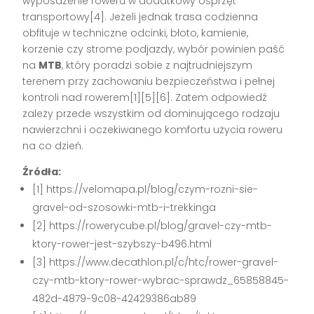
wyposażenie roweru w dodatkowy osprzęt
transportowy[4]. Jeżeli jednak trasa codzienna
obfituje w techniczne odcinki, błoto, kamienie,
korzenie czy strome podjazdy, wybór powinien paść
na
MTB
, który poradzi sobie z najtrudniejszym
terenem przy zachowaniu bezpieczeństwa i pełnej
kontroli nad rowerem[1][5][6]. Zatem odpowiedź
zależy przede wszystkim od dominującego rodzaju
nawierzchni i oczekiwanego komfortu użycia roweru
na co dzień.
Źródła:
[1] https://velomapa.pl/blog/czym-rozni-sie-
gravel-od-szosowki-mtb-i-trekkinga
[2] https://rowerycube.pl/blog/gravel-czy-mtb-
ktory-rower-jest-szybszy-b496.html
[3] https://www.decathlon.pl/c/htc/rower-gravel-
czy-mtb-ktory-rower-wybrac-sprawdz_65858845-
482d-4879-9c08-42429386ab89