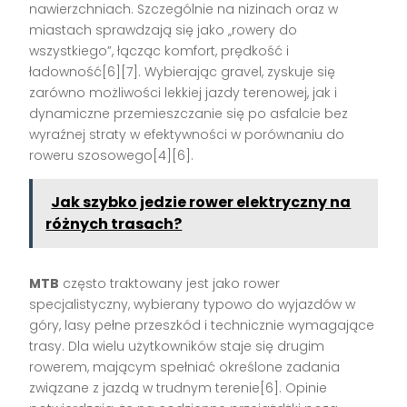
nawierzchniach. Szczególnie na nizinach oraz w
miastach sprawdzają się jako „rowery do
wszystkiego”, łącząc komfort, prędkość i
ładowność[6][7]. Wybierając gravel, zyskuje się
zarówno możliwości lekkiej jazdy terenowej, jak i
dynamiczne przemieszczanie się po asfalcie bez
wyraźnej straty w efektywności w porównaniu do
roweru szosowego[4][6].
Jak szybko jedzie rower elektryczny na
różnych trasach?
MTB
często traktowany jest jako rower
specjalistyczny, wybierany typowo do wyjazdów w
góry, lasy pełne przeszkód i technicznie wymagające
trasy. Dla wielu użytkowników staje się drugim
rowerem, mającym spełniać określone zadania
związane z jazdą w trudnym terenie[6]. Opinie