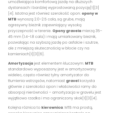
umożliwiająca komfortową jazdę na dłuższych
dystansach i bardziej wyprostowaną pozycję[1][3]
[4]. Istotna jest również szerokość opon:
opony w
MTB
wynoszą 2.0–2.5 cala, są grube, mają
agresywny bieżnik zapewniający wysoką
przyczepność w terenie.
Opony gravela
mierzą 35–
45 mm (1.4–1.8 cala) i mają umiarkowany bieżnik,
pozwalając na szybszą jazdę po asfalcie i szutrze,
ale z mniejszą skutecznością w błocie czy na
kamieniach[1][3][6].
Amortyzacja
jest elementem kluczowym:
MTB
standardowo wyposażony jest w amortyzowany
widelec, często również tylny amortyzator do
tłumienia wstrząsów, natomiast
gravel
korzysta
głównie z szerokości opon i właściwości ramy do
absorpcji nierówności – amortyzacja w gravelu jest
wyjątkowo rzadka i ma ograniczony skok[1][3][4].
Kolejna różnica to
kierownica
: MTB ma prostą,