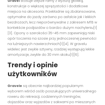
Gravel
stosuje lżejsze ramy z wyższą główką,
konstrukcje o większej sprężystości i dodatkowe
miejsca na akcesoria. Przekładnie są zbalansowane,
optymalne do jazdy zarówno po asfalcie jak i lekkich
bezdrożach, lecz nieporównywalne z zakresem MTB w
kontekście podjazdów o bardzo dużym nachyleniu[1]
[3]. Opony o szerokości 35–45 mm zapewniają niski
opór toczenia na szosie przy jednoczesnej pewności
na luźniejszych nawierzchniach[1][4]. W gravelu
widelec jest zwykle sztywny, rzadziej występują lekkie
amortyzacje, zwykle do 30 mm skoku[1][6].
Trendy i opinie
użytkowników
Gravele
są obecnie najbardziej popularnym
wyborem wśród osób poszukujących uniwersalnego
roweru do rekreacji, codziennych treningów,
dojazdów oraz wyjazdów z sakwami po mieszanych