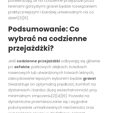
potwierdzają, że na codzienne przejażdżki poza
terenami górzystymi gravel będzie rozwiązaniem
praktyczniejszym i bardziej uniwersalnym na co
dzień[2][6].
Podsumowanie: Co
wybrać na codzienne
przejażdżki?
Jeśli
codzienne przejażdżki
odbywają się głównie
po
asfalcie
, parkowych alejkach, ścieżkach
rowerowych lub utwardzonych trasach leśnych,
zdecydowanie lepszym wyborem będzie
gravel
.
Gwarantuje on optymalną prędkość, komfort na
dystansach i bardzo dużą wszechstronność przy
minimalnym zmęczeniu[2][4][6]. Pozwala na
dynamiczne przemieszczanie się i wygodne
pokonywanie umiarkowanych nierówności oraz