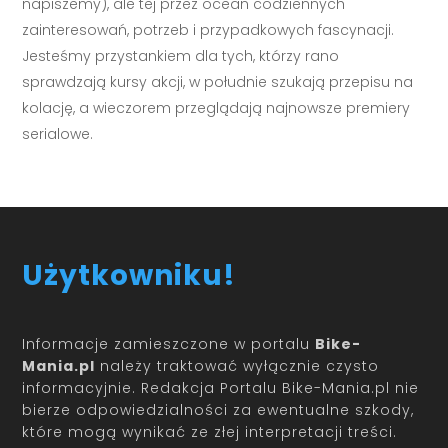
napiszemy), ale tej przez ocean codziennych
zainteresowań, potrzeb i przypadkowych fascynacji.
Jesteśmy przystankiem dla tych, którzy rano
sprawdzają kursy akcji, w południe szukają przepisu na
kolację, a wieczorem przeglądają najnowsze premiery
serialowe.
Użytkowniku!
Informacje zamieszczone w portalu
Bike-
Mania.pl
należy traktować wyłącznie czysto
informacyjnie. Redakcja Portalu Bike-Mania.pl nie
bierze odpowiedzialności za ewentualne szkody,
które mogą wynikać ze złej interpretacji treści.