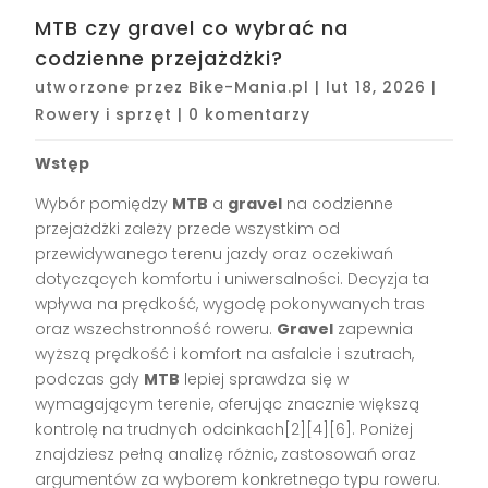
MTB czy gravel co wybrać na
codzienne przejażdżki?
utworzone przez
Bike-Mania.pl
|
lut 18, 2026
|
Rowery i sprzęt
|
0 komentarzy
Wstęp
Wybór pomiędzy
MTB
a
gravel
na codzienne
przejażdżki zależy przede wszystkim od
przewidywanego terenu jazdy oraz oczekiwań
dotyczących komfortu i uniwersalności. Decyzja ta
wpływa na prędkość, wygodę pokonywanych tras
oraz wszechstronność roweru.
Gravel
zapewnia
wyższą prędkość i komfort na asfalcie i szutrach,
podczas gdy
MTB
lepiej sprawdza się w
wymagającym terenie, oferując znacznie większą
kontrolę na trudnych odcinkach[2][4][6]. Poniżej
znajdziesz pełną analizę różnic, zastosowań oraz
argumentów za wyborem konkretnego typu roweru.