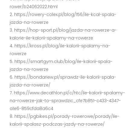
rower/b24062022.html
https://rowery-colex.pl/blog/156/ile-kcal-spala-
jazda-na-rowerze
https://hop-sport.pl/blog/jazda-na-rowerze-a-
kalorie-ile-kalorii-spalamy-na-rowerze
https://kross.pl/blog/ile-kalorii-spalamy-na-
rowerze
https://smartgym.club/blog/ile-kalorii-spala-
jazda-na-rowerze
https://bondariew.pl/sprawdz-ile-kalorii-spala-
jazda-na-rowerze/
https://www.decathlon.pl/c/htc/ile-kalorii-spalamy-
na-rowerze-jak-to-sprawdzic_cfe7b851-c433-4347-
a1e6-859cfda8a6c4
https://pgbikes.pl/porady-rowerowe/porady/ile-
kalorii-spalasz-podczas-jazdy-na-rowerze/