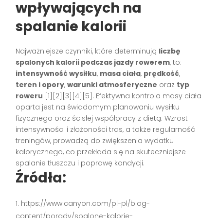
wpływających na
spalanie kalorii
Najważniejsze czynniki, które determinują
liczbę
spalonych kalorii podczas jazdy rowerem
, to:
intensywność wysiłku
,
masa ciała
,
prędkość
,
teren i opory
,
warunki atmosferyczne
oraz
typ
roweru
[1][2][3][4][5]. Efektywna kontrola masy ciała
oparta jest na świadomym planowaniu wysiłku
fizycznego oraz ścisłej współpracy z dietą. Wzrost
intensywności i złożoności tras, a także regularność
treningów, prowadzą do zwiększenia wydatku
kalorycznego, co przekłada się na skuteczniejsze
spalanie tłuszczu i poprawę kondycji.
Źródła:
https://www.canyon.com/pl-pl/blog-
content/porady/spalone-kalorie-