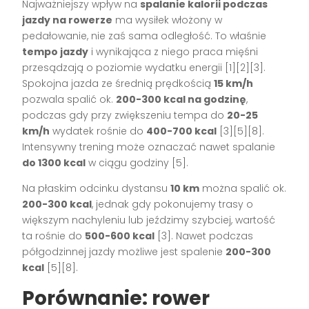
Najważniejszy wpływ na
spalanie kalorii podczas
jazdy na rowerze
ma wysiłek włożony w
pedałowanie, nie zaś sama odległość. To właśnie
tempo jazdy
i wynikająca z niego praca mięśni
przesądzają o poziomie wydatku energii [1][2][3].
Spokojna jazda ze średnią prędkością
15 km/h
pozwala spalić ok.
200-300 kcal na godzinę
,
podczas gdy przy zwiększeniu tempa do
20-25
km/h
wydatek rośnie do
400-700 kcal
[3][5][8].
Intensywny trening może oznaczać nawet spalanie
do 1300 kcal
w ciągu godziny [5].
Na płaskim odcinku dystansu
10 km
można spalić ok.
200-300 kcal
, jednak gdy pokonujemy trasy o
większym nachyleniu lub jeździmy szybciej, wartość
ta rośnie do
500-600 kcal
[3]. Nawet podczas
półgodzinnej jazdy możliwe jest spalenie
200-300
kcal
[5][8].
Porównanie: rower