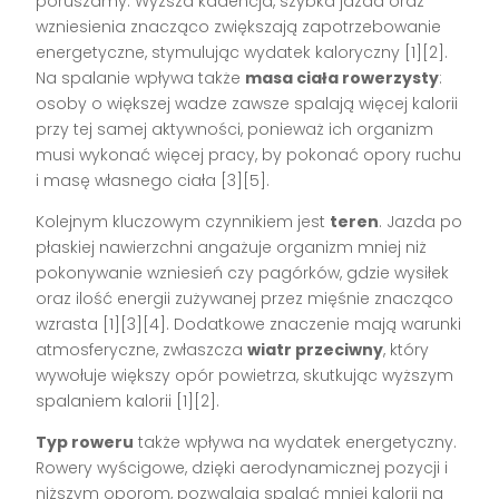
poruszamy. Wyższa kadencja, szybka jazda oraz
wzniesienia znacząco zwiększają zapotrzebowanie
energetyczne, stymulując wydatek kaloryczny [1][2].
Na spalanie wpływa także
masa ciała rowerzysty
:
osoby o większej wadze zawsze spalają więcej kalorii
przy tej samej aktywności, ponieważ ich organizm
musi wykonać więcej pracy, by pokonać opory ruchu
i masę własnego ciała [3][5].
Kolejnym kluczowym czynnikiem jest
teren
. Jazda po
płaskiej nawierzchni angażuje organizm mniej niż
pokonywanie wzniesień czy pagórków, gdzie wysiłek
oraz ilość energii zużywanej przez mięśnie znacząco
wzrasta [1][3][4]. Dodatkowe znaczenie mają warunki
atmosferyczne, zwłaszcza
wiatr przeciwny
, który
wywołuje większy opór powietrza, skutkując wyższym
spalaniem kalorii [1][2].
Typ roweru
także wpływa na wydatek energetyczny.
Rowery wyścigowe, dzięki aerodynamicznej pozycji i
niższym oporom, pozwalają spalać mniej kalorii na