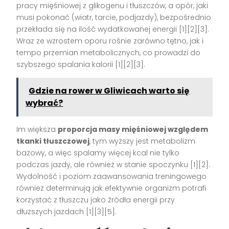
pracy mięśniowej z glikogenu i tłuszczów, a opór, jaki
musi pokonać (wiatr, tarcie, podjazdy), bezpośrednio
przekłada się na ilość wydatkowanej energii [1][2][3].
Wraz ze wzrostem oporu rośnie zarówno tętno, jak i
tempo przemian metabolicznych, co prowadzi do
szybszego spalania kalorii [1][2][3].
Gdzie na rower w Gliwicach warto się
wybrać?
Im większa
proporcja masy mięśniowej względem
tkanki tłuszczowej
, tym wyższy jest metabolizm
bazowy, a więc spalamy więcej kcal nie tylko
podczas jazdy, ale również w stanie spoczynku [1][2].
Wydolność i poziom zaawansowania treningowego
również determinują jak efektywnie organizm potrafi
korzystać z tłuszczu jako źródła energii przy
dłuższych jazdach [1][3][5].