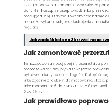
z osią mocowania. Zamontuj przerzutkę za po
do 10 Nm. Następnie przeprowadź linkę przez ded
mocującą linkę. Utrzymaj równomierne napięcie l
montażu wykonaj wstępne dostrojenie z manetką
regulacji.
Jak zapleść koło na 3 krzyże i na co z
Jak zamontować przerzut
Tymczasowo zamocuj obejmę przerzutki za po
montażową tak, aby płytka zewnętrzna prowadnic
był równomierny na całej długości. Dokręć śru
linkę zgodnie z rowkiem do mocowania, ułóż ją p
linkę momentem 6 do 7 Nm kluczem 8 mm. Jeśli
5 do 7 Nm.
Jak prawidłowo poprowadz