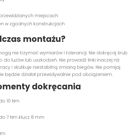
w przewidzianych miejscach
en w zgodnych konstrukcjach
dczas montażu?
ogą nie trzymać wymiarów i tolerancji. Nie dokręcaj śrub
o luzów lub uszkodzeń. Nie prowadź linki inaczej niż
racy i skutkuje niestabilną zmianą biegów. Nie pomijaj
e będzie działał przewidywalnie pod obciążeniem.
omenty dokręcania
do 10 Nm
m
 do 7 Nm klucz 8 mm
 Nm