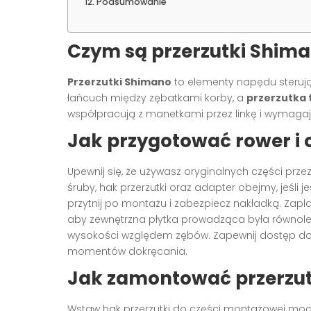
Podsumowanie
Czym są przerzutki Shiman
Przerzutki Shimano
to elementy napędu steruj
łańcuch między zębatkami korby, a
przerzutka 
współpracują z manetkami przez linkę i wymaga
Jak przygotować rower i 
Upewnij się, że używasz oryginalnych części pr
śruby, hak przerzutki oraz adapter obejmy, jeśli 
przytnij po montażu i zabezpiecz nakładką. Zapla
aby zewnętrzna płytka prowadząca była równoleg
wysokości względem zębów. Zapewnij dostęp do 
momentów dokręcania.
Jak zamontować przerzut
Wstaw hak przerzutki do części montażowej moc