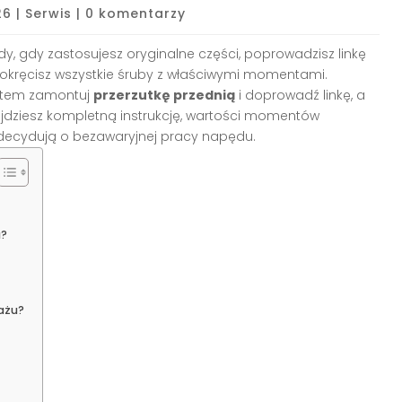
26
|
Serwis
|
0 komentarzy
, gdy zastosujesz oryginalne części, poprowadzisz linkę
okręcisz wszystkie śruby z właściwymi momentami.
otem zamontuj
przerzutkę przednią
i doprowadź linkę, a
ajdziesz kompletną instrukcję, wartości momentów
 decydują o bezawaryjnej pracy napędu.
u?
ażu?