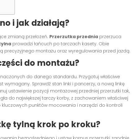
o i jak działają?
ące zmianą przełożeń.
Przerzutka przednia
przerzuca
tylna
prowadzi łańcuch po tarczach kasety. Obie
ją precyzyjnego montażu oraz wyregulowania przed jazdą.
części do montażu?
zeznaczonych do danego standardu. Przygotuj właściwe
jest wymagany. Sprawdź stan linki i pancerzy, a nową linkę
nuj ustawienie pozycji montażowej przedniej przerzutki tak,
ła do największej tarczy korby, z zachowaniem właściwej
kluczowych punktów mocowania i narzędzi do kontroli
kę tylną krok po kroku?
owania bezpośredniego i ustaw korpus przerzutki zgodnie