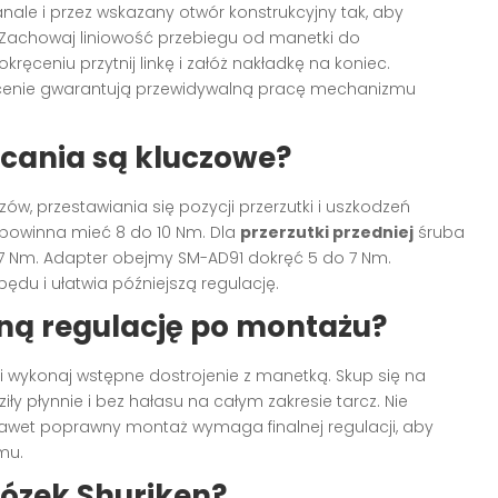
ale i przez wskazany otwór konstrukcyjny tak, aby
Zachowaj liniowość przebiegu od manetki do
ręceniu przytnij linkę i załóż nakładkę na koniec.
ęcenie gwarantują przewidywalną pracę mechanizmu
cania są kluczowe?
w, przestawiania się pozycji przerzutki i uszkodzeń
owinna mieć 8 do 10 Nm. Dla
przerzutki przedniej
śruba
 7 Nm. Adapter obejmy SM-AD91 dokręć 5 do 7 Nm.
pędu i ułatwia późniejszą regulację.
ną regulację po montażu?
 wykonaj wstępne dostrojenie z manetką. Skup się na
ły płynnie i bez hałasu na całym zakresie tarcz. Nie
nawet poprawny montaż wymaga finalnej regulacji, aby
mu.
ózek Shuriken?