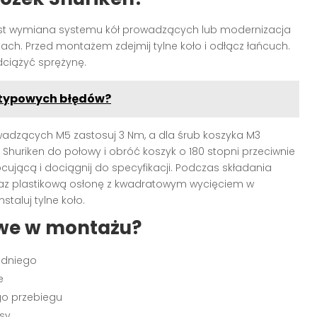
est wymiana systemu kół prowadzących lub modernizacja
h. Przed montażem zdejmij tylne koło i odłącz łańcuch.
dciążyć sprężynę.
ć typowych błędów?
wadzących M5 zastosuj 3 Nm, a dla śrub koszyka M3
huriken do połowy i obróć koszyk o 180 stopni przeciwnie
ującą i dociągnij do specyfikacji. Podczas składania
oraz plastikową osłonę z kwadratowym wycięciem w
staluj tylne koło.
owe w montażu?
edniego
e
go przebiegu
sy