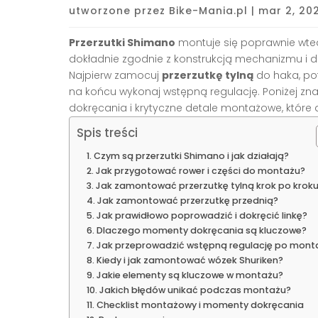
utworzone przez
Bike-Mania.pl
|
mar 2, 20
Przerzutki Shimano
montuje się poprawnie wtedy
dokładnie zgodnie z konstrukcją mechanizmu i d
Najpierw zamocuj
przerzutkę tylną
do haka, p
na końcu wykonaj wstępną regulację. Poniżej zn
dokręcania i krytyczne detale montażowe, które
Spis treści
Czym są przerzutki Shimano i jak działają?
Jak przygotować rower i części do montażu?
Jak zamontować przerzutkę tylną krok po krok
Jak zamontować przerzutkę przednią?
Jak prawidłowo poprowadzić i dokręcić linkę?
Dlaczego momenty dokręcania są kluczowe?
Jak przeprowadzić wstępną regulację po mont
Kiedy i jak zamontować wózek Shuriken?
Jakie elementy są kluczowe w montażu?
Jakich błędów unikać podczas montażu?
Checklist montażowy i momenty dokręcania