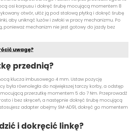
mocą osi korpusu i dokręć śrubę mocującą momentem 8
ykowany otwór, ułóż ją pod stalową płytką i dokręć śrubę
inki, aby uniknąć luzów i zwłoki w pracy mechanizmu. Po
, ponieważ mechanizm nie jest gotowy do jazdy bez
wrócić uwagę?
kę przednią?
mocą klucza imbusowego 4 mm. Ustaw pozycję
y była równoległa do największej tarczy korby, a odstęp
bę mocującą przerzutkę momentem 5 do 7 Nm. Przeprowadź
rosto i bez skręceń, a następnie dokręć śrubę mocującą
 stosujesz adapter obejmy SM-AD91, dokręć go momentem
ić i dokręcić linkę?