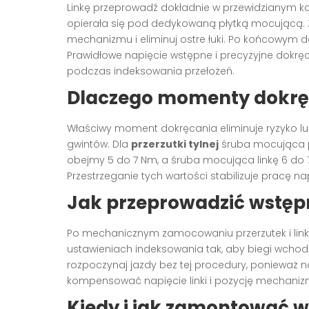
Linkę przeprowadź dokładnie w przewidzianym kan
opierała się pod dedykowaną płytką mocującą. 
mechanizmu i eliminuj ostre łuki. Po końcowym dok
Prawidłowe napięcie wstępne i precyzyjne dokr
podczas indeksowania przełożeń.
Dlaczego momenty dokrę
Właściwy moment dokręcania eliminuje ryzyko luzó
gwintów. Dla
przerzutki tylnej
śruba mocująca p
obejmy 5 do 7 Nm, a śruba mocująca linkę 6 do
Przestrzeganie tych wartości stabilizuje pracę na
Jak przeprowadzić wstęp
Po mechanicznym zamocowaniu przerzutek i linki
ustawieniach indeksowania tak, aby biegi wchodzi
rozpoczynaj jazdy bez tej procedury, ponieważ 
kompensować napięcie linki i pozycję mechaniz
Kiedy i jak zamontować w