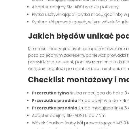
Adapter obejmy SM-AD91 w razie potrzeby
Płytka usztywniająca i płytka mocująca linkę 
System kół prowadzących, w tym wózek Shurik
Jakich błędów unikać po
Nie stosuj nieoryginalnych komponentów, które m
poza zalecanym zakresem, ponieważ prowadzi to d
przewidział producent, ponieważ zmienia to kąt p
wstępnej regulacji po montażu, bo mechanizm ni
Checklist montażowy i m
Przerzutka tylna
śruba mocująca do haka 8 
Przerzutka przednia
śruba obejmy 5 do 7 N
Przerzutka przednia
śruba mocująca linkę 6
Adapter obejmy SM-AD91 5 do 7 Nm
Wózek Shuriken śruby kół prowadzących M5 3