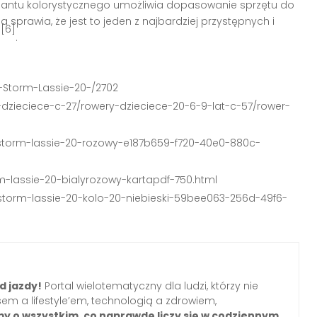
riantu kolorystycznego umożliwia dopasowanie sprzętu do
 sprawia, że jest to jeden z najbardziej przystępnych i
][6]
.
0-Storm-Lassie-20-/2702
-dzieciece-c-27/rowery-dzieciece-20-6-9-lat-c-57/rower-
cy-storm-lassie-20-rozowy-e187b659-f720-40e0-880c-
rm-lassie-20-bialyrozowy-kartapdf-750.html
y-storm-lassie-20-kolo-20-niebieski-59bee063-256d-49f6-
d jazdy!
Portal wielotematyczny dla ludzi, którzy nie
m a lifestyle’em, technologią a zdrowiem,
my o wszystkim, co naprawdę liczy się w codziennym