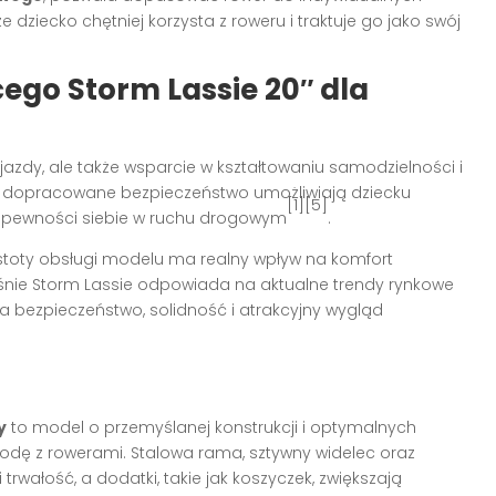
 dziecko chętniej korzysta z roweru i traktuje go jako swój
ego Storm Lassie 20″ dla
 jazdy, ale także wsparcie w kształtowaniu samodzielności i
 i dopracowane bezpieczeństwo umożliwiają dziecku
[1][5]
e pewności siebie w ruchu drogowym
.
toty obsługi modelu ma realny wpływ na komfort
nie Storm Lassie odpowiada na aktualne trendy rynkowe
 bezpieczeństwo, solidność i atrakcyjny wygląd
y
to model o przemyślanej konstrukcji i optymalnych
odę z rowerami. Stalowa rama, sztywny widelec oraz
wałość, a dodatki, takie jak koszyczek, zwiększają