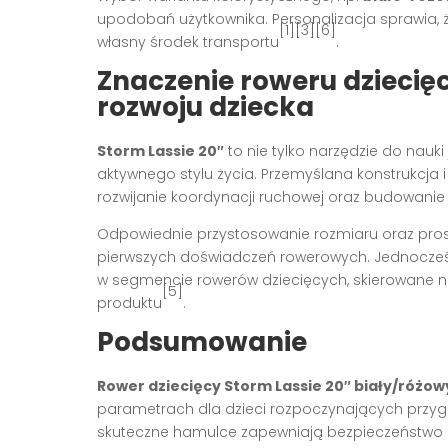
upodobań użytkownika. Personalizacja sprawia, że
[1][3][6]
własny środek transportu
.
Znaczenie roweru dziecięc
rozwoju dziecka
Storm Lassie 20″
to nie tylko narzędzie do nauki
aktywnego stylu życia. Przemyślana konstrukcja
rozwijanie koordynacji ruchowej oraz budowani
Odpowiednie przystosowanie rozmiaru oraz pros
pierwszych doświadczeń rowerowych. Jednocześ
w segmencie rowerów dziecięcych, skierowane na
[5]
produktu
.
Podsumowanie
Rower dziecięcy Storm Lassie 20″ biały/różow
parametrach dla dzieci rozpoczynających przyg
skuteczne hamulce zapewniają bezpieczeństwo i tr