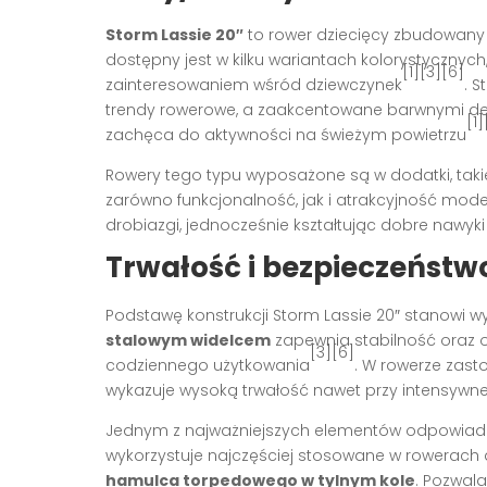
Storm Lassie 20″
to rower dziecięcy zbudowany 
dostępny jest w kilku wariantach kolorystycznych,
[1][3][6]
zainteresowaniem wśród dziewczynek
. 
trendy rowerowe, a zaakcentowane barwnymi deta
[1]
zachęca do aktywności na świeżym powietrzu
Rowery tego typu wyposażone są w dodatki, taki
zarówno funkcjonalność, jak i atrakcyjność mo
drobiazgi, jednocześnie kształtując dobre nawyk
Trwałość i bezpieczeństwo
Podstawę konstrukcji Storm Lassie 20″ stanowi 
stalowym widelcem
zapewnia stabilność oraz
[3][6]
codziennego użytkowania
. W rowerze zast
wykazuje wysoką trwałość nawet przy intensywnej
Jednym z najważniejszych elementów odpowiad
wykorzystuje najczęściej stosowane w rowerach
hamulca torpedowego w tylnym kole
. Pozwala