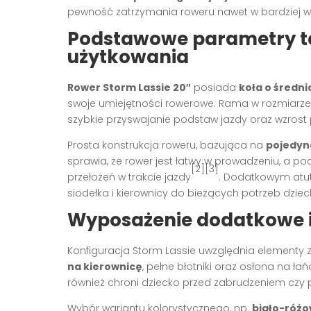
pewność zatrzymania roweru nawet w bardziej
Podstawowe parametry t
użytkowania
Rower Storm Lassie 20″
posiada
koła o średnic
swoje umiejętności rowerowe. Rama w rozmiarz
szybkie przyswajanie podstaw jazdy oraz wzrost
Prosta konstrukcja roweru, bazująca na
pojedyn
sprawia, że rower jest łatwy w prowadzeniu, a po
[2][3]
przełożeń w trakcie jazdy
. Dodatkowym atu
siodełka i kierownicy do bieżących potrzeb dziec
Wyposażenie dodatkowe i 
Konfiguracja Storm Lassie uwzględnia elementy zw
na kierownicę
, pełne błotniki oraz osłona na łań
również chroni dziecko przed zabrudzeniem c
Wybór wariantu kolorystycznego, np.
biało-róż