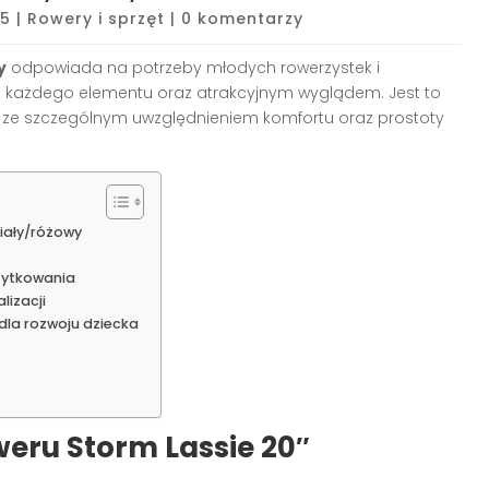
25
|
Rowery i sprzęt
|
0 komentarzy
y
odpowiada na potrzeby młodych rowerzystek i
ą każdego elementu oraz atrakcyjnym wyglądem. Jest to
, ze szczególnym uwzględnieniem komfortu oraz prostoty
biały/różowy
żytkowania
izacji
dla rozwoju dziecka
weru Storm Lassie 20″