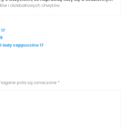
łów i clickbaitowych chwytów.
 17
19
 lady cappuccino 17
agane pola są oznaczone
*