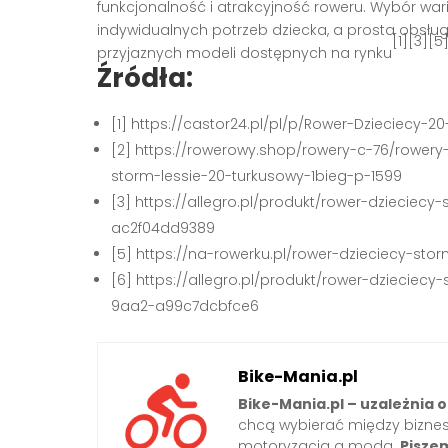
funkcjonalność i atrakcyjność roweru. Wybór wa
indywidualnych potrzeb dziecka, a prosta obsługa
[1][3][5
przyjaznych modeli dostępnych na rynku
Źródła:
[1] https://castor24.pl/pl/p/Rower-Dzieciecy-2
[2] https://rowerowy.shop/rowery-c-76/rowery
storm-lessie-20-turkusowy-1bieg-p-1599
[3] https://allegro.pl/produkt/rower-dziecie
ac2f04dd9389
[5] https://na-rowerku.pl/rower-dzieciecy-sto
[6] https://allegro.pl/produkt/rower-dzieciec
9aa2-a99c7dcbfce6
Bike-Mania.pl
Bike-Mania.pl – uzależnia o
chcą wybierać między biznese
motoryzacją a modą.
Pisze