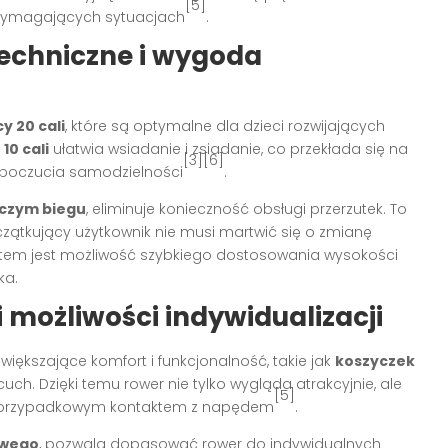
[5]
 wymagających sytuacjach
.
echniczne i wygoda
y 20 cali
, które są optymalne dla dzieci rozwijających
e
10 cali
ułatwia wsiadanie i zsiadanie, co przekłada się na
[3][6]
 poczucia samodzielności
.
czym biegu
, eliminuje konieczność obsługi przerzutek. To
czątkujący użytkownik nie musi martwić się o zmianę
tem jest możliwość szybkiego dostosowania wysokości
ka.
możliwości indywidualizacji
iększające komfort i funkcjonalność, takie jak
koszyczek
cuch. Dzięki temu rower nie tylko wygląda atrakcyjnie, ale
[5]
zy przypadkowym kontaktem z napędem
.
owego
, pozwala dopasować rower do indywidualnych