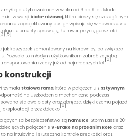
z myślą o użytkownikach w wieku od 6 do 9 lat. Model
 m.in. w wersji
biało-różowej
, która cieszy się szczególnym
Starannie zaprojektowany design wpisuje się w nowoczesne
lami elementy sprawiają, że rower przyciąga wzrok i
[3][5]
.
e jak koszyczek zamontowany na kierownicy, co zwiększa
delu. Pozwala to młodym użytkownikom zabrać ze sobą
[5]
i transportowania rzeczy już od najmłodszych lat
.
 konstrukcji
wytrzymała
stalowa rama
, która w połączeniu z
sztywnym
 odporność na uszkodzenia mechaniczne podczas
osowano stalowe piasty oraz obręcze, dzięki czemu pojazd
[6]
 eksploatacji przez dziecko
.
ających za bezpieczeństwo są
hamulce
. Storm Lassie 20″
 dziecięcych połączenie
V-Brake na przednim kole
oraz
 to na intuicyjną i skuteczną kontrolę prędkości oraz