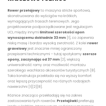
Rower przełajowy
to maszyna stricte sportowa,
skonstruowana do wyścigów na krótkich,
wymagających trasach terenowych. Jego
projektowanie podporządkowane jest regulacjom
UCI, między innymi
limitowi szerokości opon
wynoszącemu dokładnie 33 mm
[1], co zapewnia
niską masę i bardzo wysoką zwrotność. Z kolei
rower
gravelowy
jest znacznie mniej ograniczony
przepisami technicznymi – tutaj spotykamy
szersze
opony, zaczynając od 37 mm
[2], większą
uniwersalność ramy oraz możliwość montażu
szerokiego wachlarza akcesoriów turystycznych [8].
Taka konstrukcja przekłada się na wyższy komfort
oraz lepszą przyczepność na różnych rodzajach
nawierzchni [1][2][8].
Różnice znacząco przekładają się na zakres
zastosowania tych rowerów.
Przełajówki
preferują