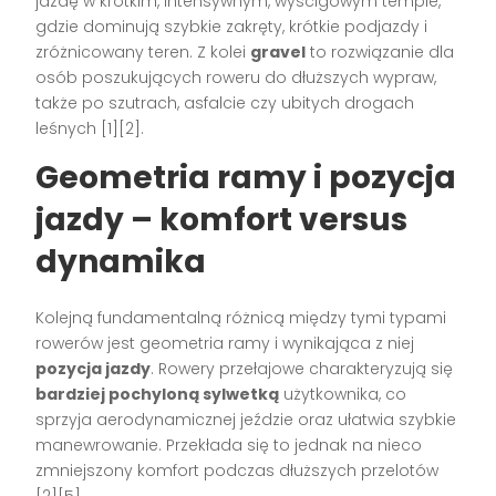
jazdę w krótkim, intensywnym, wyścigowym tempie,
gdzie dominują szybkie zakręty, krótkie podjazdy i
zróżnicowany teren. Z kolei
gravel
to rozwiązanie dla
osób poszukujących roweru do dłuższych wypraw,
także po szutrach, asfalcie czy ubitych drogach
leśnych [1][2].
Geometria ramy i pozycja
jazdy – komfort versus
dynamika
Kolejną fundamentalną różnicą między tymi typami
rowerów jest geometria ramy i wynikająca z niej
pozycja jazdy
. Rowery przełajowe charakteryzują się
bardziej pochyloną sylwetką
użytkownika, co
sprzyja aerodynamicznej jeździe oraz ułatwia szybkie
manewrowanie. Przekłada się to jednak na nieco
zmniejszony komfort podczas dłuższych przelotów
[2][5].