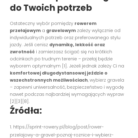
do Twoich potrzeb
Ostateczny wybór pomiędzy
rowerem
przełajowym
a
gravelowym
zależy wyłącznie od
indywidualnych potrzeb oraz preferowanego stylu
jazdy. Jeśli cenisz
dynamikę, lekkość oraz
zwrotność
i zamierzasz ścigać się na krótkich
odcinkach po trudnym terenie – przełaj będzie
wyborem optymalnym [1]. Jeżeli jednak zależy Ci na
komfortowej długodystansowej jeździe o
wszechstronnych możliwościach
, wybierz gravela
– zapewni uniwersalność, bezpieczeństwo i wygodę
nawet podczas najbardziej wymagających wypraw
[2][3][8].
Źródła:
https://sprint-rowery.pl/blog/post/rower-
przelajowy-a-gravel-poznaj-roznice-i-wybierz-