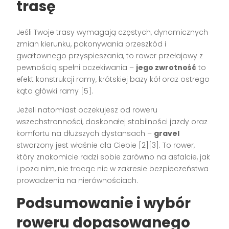
trasę
Jeśli Twoje trasy wymagają częstych, dynamicznych
zmian kierunku, pokonywania przeszkód i
gwałtownego przyspieszania, to rower przełajowy z
pewnością spełni oczekiwania –
jego zwrotność
to
efekt konstrukcji ramy, krótskiej bazy kół oraz ostrego
kąta główki ramy [5].
Jeżeli natomiast oczekujesz od roweru
wszechstronności, doskonałej stabilności jazdy oraz
komfortu na dłuższych dystansach –
gravel
stworzony jest właśnie dla Ciebie [2][3]. To rower,
który znakomicie radzi sobie zarówno na asfalcie, jak
i poza nim, nie tracąc nic w zakresie bezpieczeństwa
prowadzenia na nierównościach.
Podsumowanie i wybór
roweru dopasowanego