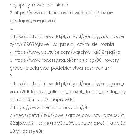
najlepszy-rower-dla-siebie
https://www.centrumrowerowe.pl/blog/rower-
przelajowy-a-gravel/
https://portal.bikeworld.pl/artykul/porady/abc_rower
zysty/18963/gravel_vs_przelaj_czym_sie_roznia
https://www.youtube.com/watch?v=XR3j8nHg3kc
https://www.rowerzysta.pl/smartblog/30_rowery-
gravel-przelajowe-podobienstwa-roznice.html
https://portal.bikeworld.pl/artykul/porady/przeglad_r
ynku/20101/gravel_allroad_gravel_flatbar_przelaj_czy
m_roznia_sie_tak_naprawde
https://www.merida-bikes.com/pl-
pl/news/detail/399/Rower+gravelowy+czy+prze%C5%
82ajowy%3F+Jakie+r%C3%B3%C5%BCnice%3F+Kt%C3%
B3ry+lepszy%3F