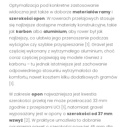
Optymalizacja pod konkretne zastosowanie
widoczna jest także w doborze
materiałów ramy
i
szerokości opon
. W rowerach przełajowych stosuje
się najlżejsze dostępne materiały konstrukcyjne, takie
jak
karbon
albo
aluminium
, aby rower był jak
najlżejszy, co ułatwia jego przenoszenie podczas
wyścigów czy szybkie przyspieszanie [1]. Gravel jest
częściej wykonany z wytrzymałego aluminium, choć
coraz częściej pojawiają się modele również z
karbonu – tu jednak istotniejsze jest zachowanie
odpowiedniego stosunku wytrzymałości do
komfortu, nawet kosztem kilku dodatkowych gramów
[1].
W zakresie
opon
najważniejsza jest kwestia
szerokości: przełaj nie może przekraczać 33 mm
zgodnie z przepisami UCI [1], natomiast gravel
wyposażany jest w opony o
szerokości od 37 mm
wzwyż
[2]. W praktyce umożliwia to dobranie
ogumienia nawet o szerokości powyżej 45 mm dla