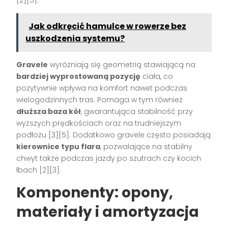
Jak odkręcić hamulce w rowerze bez
uszkodzenia systemu?
Gravele
wyróżniają się geometrią stawiającą na
bardziej wyprostowaną pozycję
ciała, co
pozytywnie wpływa na komfort nawet podczas
wielogodzinnych tras. Pomaga w tym również
dłuższa baza kół
, gwarantująca stabilność przy
wyższych prędkościach oraz na trudniejszym
podłożu [3][5]. Dodatkowo gravele często posiadają
kierownice typu flara
, pozwalające na stabilny
chwyt także podczas jazdy po szutrach czy kocich
łbach [2][3].
Komponenty: opony,
materiały i amortyzacja