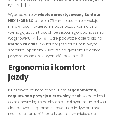
tyłu
[2][6][9]
.
Wyposażenie w
widelec amortyzowany Suntour
NEX E-25 NLO
o skoku 75 mm skutecznie niweluje
nierówności nawierzchni, podnosząc komfort na
wymagających trasach bez istotnego podnoszenia
wagi roweru
[4][6][9]
. Całe podwozie opiera się na
kołach 28 cali
z lekkimi obręczami aluminiowymi i
szerokimi oponami 700x42C, co gwarantuje dobrą
przyczepność oraz płynność toczenia
[6]
.
Ergonomia i komfort
jazdy
Kluczowym atutem modelu jest
ergonomiczna,
regulowana pozycja kierownicy
dzięki wspornikowi
o zmiennym kącie nachylenia. Taki system umożliwia
dostosowanie geometrii roweru do indywidualnych
preferencji oraz różnego typu tras, zmniejszając