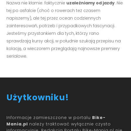
Nazwa nie kłamie: faktycznie
uzależniamy od jazdy
. Nie
tej po asfalcie (choć o rowerach też czasem
napiszemy), ale tej przez ocean codziennych
zainteresowań, potrzeb i przypadkowych fascynacji.
Jesteśmy przystankiem dla tych, którzy rano
sprawdzają kursy akcji, w południe szukają przepisu na
kolację, a wieczorem przeglądają najnowsze premiery
serialowe.
Użytkowniku!
Informacje zamieszczone w portalu
Bike-
Mania.pl
należy traktować wyłącznie czysto
informacyjnie. Redakcja Portalu Bike-Mania.pl nie