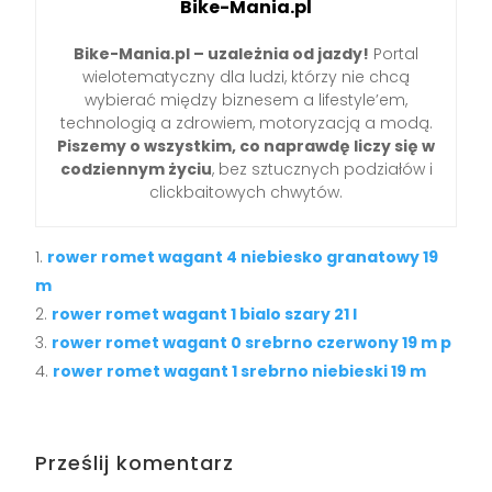
Bike-Mania.pl
Bike-Mania.pl – uzależnia od jazdy!
Portal
wielotematyczny dla ludzi, którzy nie chcą
wybierać między biznesem a lifestyle’em,
technologią a zdrowiem, motoryzacją a modą.
Piszemy o wszystkim, co naprawdę liczy się w
codziennym życiu
, bez sztucznych podziałów i
clickbaitowych chwytów.
rower romet wagant 4 niebiesko granatowy 19
m
rower romet wagant 1 bialo szary 21 l
rower romet wagant 0 srebrno czerwony 19 m p
rower romet wagant 1 srebrno niebieski 19 m
Prześlij komentarz