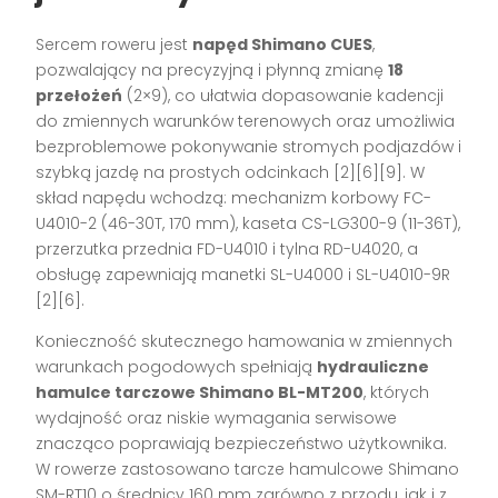
Sercem roweru jest
napęd Shimano CUES
,
pozwalający na precyzyjną i płynną zmianę
18
przełożeń
(2×9), co ułatwia dopasowanie kadencji
do zmiennych warunków terenowych oraz umożliwia
bezproblemowe pokonywanie stromych podjazdów i
szybką jazdę na prostych odcinkach
[2][6][9]
. W
skład napędu wchodzą: mechanizm korbowy FC-
U4010-2 (46-30T, 170 mm), kaseta CS-LG300-9 (11-36T),
przerzutka przednia FD-U4010 i tylna RD-U4020, a
obsługę zapewniają manetki SL-U4000 i SL-U4010-9R
[2][6]
.
Konieczność skutecznego hamowania w zmiennych
warunkach pogodowych spełniają
hydrauliczne
hamulce tarczowe Shimano BL-MT200
, których
wydajność oraz niskie wymagania serwisowe
znacząco poprawiają bezpieczeństwo użytkownika.
W rowerze zastosowano tarcze hamulcowe Shimano
SM-RT10 o średnicy 160 mm zarówno z przodu, jak i z