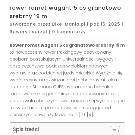
rower romet wagant 5 cs granatowo
srebrny 19 m
utworzone przez
Bike-Mania.pl
|
paź 16, 2025
|
Rowery i sprzęt
|
0 komentarzy
Rower romet wagant 5 cs granatowo srebrny 19 m
to nowoczesny rower trekkingowy dedykowany
osobom poszukującym uniwersalności, wygody i
bezpieczeństwa podczas wielokilometrowych
wypraw oraz codziennej jazdy miejskiej. Wyróżnia się
współczesnymi rozwiązaniami technicznymi, takimi
jak napęd Shimano CUES, hydrauliczne hamulce
tarczowe oraz ergonomicznie dopasowany kokpit,
co pozwala obsłużyć nawet najbardziej wymagające
trasy od asfaltu po szutrowe leśne drogi już od
pierwszych chwil użytkowania
[2][6][9]
.
Spis treści