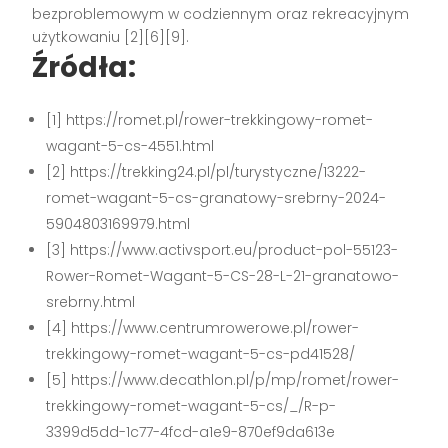
bezproblemowym w codziennym oraz rekreacyjnym
użytkowaniu
[2][6][9]
.
Źródła:
[1] https://romet.pl/rower-trekkingowy-romet-
wagant-5-cs-4551.html
[2] https://trekking24.pl/pl/turystyczne/13222-
romet-wagant-5-cs-granatowy-srebrny-2024-
5904803169979.html
[3] https://www.activsport.eu/product-pol-55123-
Rower-Romet-Wagant-5-CS-28-L-21-granatowo-
srebrny.html
[4] https://www.centrumrowerowe.pl/rower-
trekkingowy-romet-wagant-5-cs-pd41528/
[5] https://www.decathlon.pl/p/mp/romet/rower-
trekkingowy-romet-wagant-5-cs/_/R-p-
3399d5dd-1c77-4fcd-a1e9-870ef9da613e