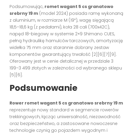
Podsumowując,
romet wagant 5 cs granatowo
srebrny 19 m
(model 2024) posiada ramę wykonaną
z aluminium, w rozmiarze M (19″), wagę sięgającą
18,5–18,6 kg (z pedałami), koła 28 cali (700x42C),
napęd 18-biegowy w systemie 2×9 Shimano CUES,
pełną hydraulikę hamulców tarczowych, amortyzację
widełka 75 mm oraz starannie dobrany zestaw
komponentów gwarantujący trwałość
[2][6][7][9]
.
Oferowany jest w cenie detalicznej w przedziale 3
199–3 499 złotych w zależności od wybranego sklepu
[5][6]
.
Podsumowanie
Rower romet wagant 5 cs granatowo srebrny 19 m
reprezentuje nowy standard w segmencie rowerów
trekkingowych, łącząc uniwersalność, niezawodność
oraz bezpieczeństwo, a zastosowane nowoczesne
technologie czynią go pojazdem wygodnym i