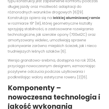
typu konstrukcji jest zapewnienie komfortu podczas
długiej jazdy oraz możliwość adaptacji do
różnorodnych warunków drogowych
[6][9]
.
Konstrukcja opiera się na
lekkiej aluminiowej ramie
w rozmiarze 19″ (M), której geometryczne kształty
sprzyjają stabilności, a zastosowane rozwiązania
technologiczne, jak szerokie opony (700x42C) oraz
amortyzowany widelec, umożliwiają sprawne
pokonywanie zarówno miejskich ścieżek, jak i nieco
trudniejszych leśnych szlaków
[6]
.
Wersja granatowo-srebrna, dostępna na rok 2024,
przyciąga nowoczesnym designem, wzmacniając
pozytywne odczucia podczas użytkowania i
podkreślając walory estetyczne roweru
[2][6]
.
Komponenty –
nowoczesna technologia i
jakość wykonania