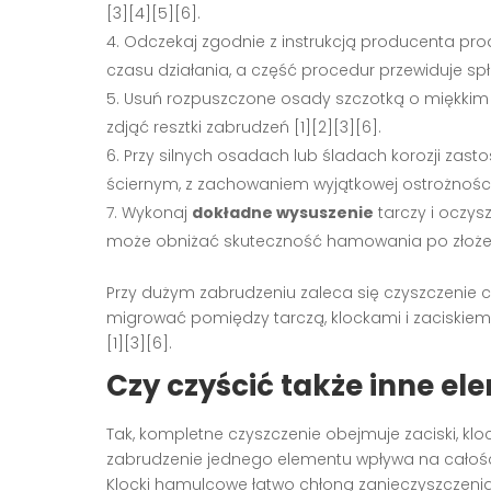
[3][4][5][6].
Odczekaj zgodnie z instrukcją producenta p
czasu działania, a część procedur przewiduje sp
Usuń rozpuszczone osady szczotką o miękkim 
zdjąć resztki zabrudzeń [1][2][3][6].
Przy silnych osadach lub śladach korozji zast
ściernym, z zachowaniem wyjątkowej ostrożności,
Wykonaj
dokładne wysuszenie
tarczy i oczys
może obniżać skuteczność hamowania po złożen
Przy dużym zabrudzeniu zaleca się czyszczenie
migrować pomiędzy tarczą, klockami i zaciskiem
[1][3][6].
Czy czyścić także inne 
Tak, kompletne czyszczenie obejmuje zaciski, klock
zabrudzenie jednego elementu wpływa na całość
Klocki hamulcowe łatwo chłoną zanieczyszczeni