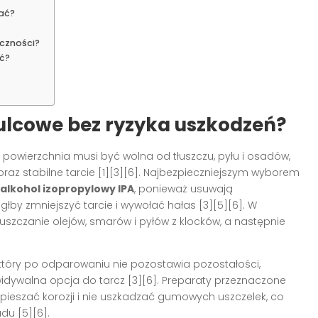
wać?
czności?
ć?
ulcowe bez ryzyka uszkodzeń?
j powierzchnia musi być wolna od tłuszczu, pyłu i osadów,
z stabilne tarcie [1][3][6]. Najbezpieczniejszym wyborem
alkohol izopropylowy IPA
, ponieważ usuwają
głby zmniejszyć tarcie i wywołać hałas [3][5][6]. W
uszczanie olejów, smarów i pyłów z klocków, a następnie
który po odparowaniu nie pozostawia pozostałości,
idywalna opcja do tarcz [3][6]. Preparaty przeznaczone
pieszać korozji i nie uszkadzać gumowych uszczelek, co
du [5][6].