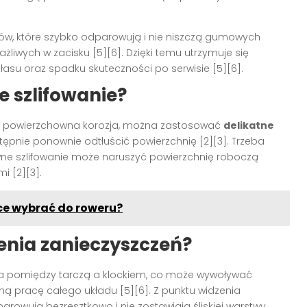
w, które szybko odparowują i nie niszczą gumowych
żliwych w zacisku [5][6]. Dzięki temu utrzymuje się
łasu oraz spadku skuteczności po serwisie [5][6].
e szlifowanie?
 lub powierzchowna korozja, można zastosować
delikatne
pnie ponownie odtłuścić powierzchnię [2][3]. Trzeba
wne szlifowanie może naruszyć powierzchnię roboczą
i [2][3].
ce wybrać do roweru?
enia zanieczyszczeń?
cia pomiędzy tarczą a klockiem, co może wywoływać
ną pracę całego układu [5][6]. Z punktu widzenia
rowują bezresztkowo i nie zostawiają śliskiej warstwy,