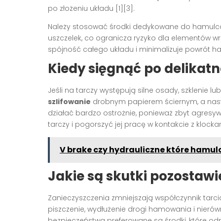
po złożeniu układu [1][3].
Należy stosować środki dedykowane do hamulcó
uszczelek, co ogranicza ryzyko dla elementów wra
spójność całego układu i minimalizuje powrót ha
Kiedy sięgnąć po delikatn
Jeśli na tarczy występują silne osady, szklenie
szlifowanie
drobnym papierem ściernym, a nastę
działać bardzo ostrożnie, ponieważ zbyt agresy
tarczy i pogorszyć jej pracę w kontakcie z klockam
V brake czy hydrauliczne które hamul
Jakie są skutki pozostawi
Zanieczyszczenia zmniejszają współczynnik tar
piszczenie, wydłużenie drogi hamowania i nierów
bezpieczeństwa preferowane są środki, które odpa