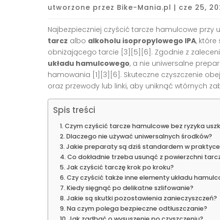
utworzone przez
Bike-Mania.pl
|
cze 25, 2
Najbezpieczniej czyścić tarcze hamulcowe przy 
tarcz
albo
alkoholu isopropylowego IPA
, któr
obniżającego tarcie [3][5][6]. Zgodnie z zalece
układu hamulcowego
, a nie uniwersalne prep
hamowania [1][3][6]. Skuteczne czyszczenie obejmuj
oraz przewody lub linki, aby uniknąć wtórnych za
Spis treści
Czym czyścić tarcze hamulcowe bez ryzyka usz
Dlaczego nie używać uniwersalnych środków?
Jakie preparaty są dziś standardem w praktyce
Co dokładnie trzeba usunąć z powierzchni tarc
Jak czyścić tarczę krok po kroku?
Czy czyścić także inne elementy układu hamul
Kiedy sięgnąć po delikatne szlifowanie?
Jakie są skutki pozostawienia zanieczyszczeń?
Na czym polega bezpieczne odtłuszczanie?
Jak zadbać o wysuszenie po czyszczeniu?