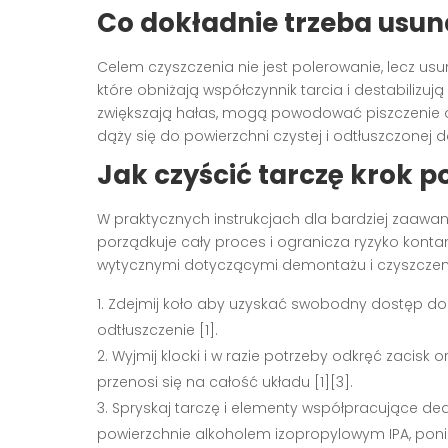
Co dokładnie trzeba usun
Celem czyszczenia nie jest polerowanie, lecz usuni
które obniżają współczynnik tarcia i destabilizuj
zwiększają hałas, mogą powodować piszczenie 
dąży się do powierzchni czystej i odtłuszczonej d
Jak czyścić tarczę krok p
W praktycznych instrukcjach dla bardziej zaaw
porządkuje cały proces i ogranicza ryzyko kontam
wytycznymi dotyczącymi demontażu i czyszcze
Zdejmij koło aby uzyskać swobodny dostęp do ta
odtłuszczenie [1].
Wyjmij klocki i w razie potrzeby odkręć zacisk
przenosi się na całość układu [1][3].
Spryskaj tarczę i elementy współpracujące d
powierzchnie alkoholem izopropylowym IPA, pon