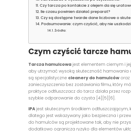
Czy tarcza po kontakcie z olejem da się urato
Ile czasu powinien działać preparat?
Czy są dostępne twarde dane liczbowe o skute
Podsumowanie: czym czyścić, aby nie uszkodzi
Źródła:
Czym czyścić tarcze ham
Tarcza hamulcowa
jest elementem ciernym i je
aby utrzymać wysoką skuteczność hamowania ora
są specjalistyczne
cleanery do hamulców
oraz
zanieczyszczenia bez zostawiania filmu, który mó
praktyce odtłuszczacz do tarcz działa przez rozp
szybkie odparowanie do czysta [4][5][6].
IPA
jest skutecznym środkiem odtłuszczającym, 
dlatego jest wskazywany jako bezpieczna i przew
do hamulców są projektowane tak, aby nie przys
dodatkowo ogranicza ryzyko dla elementów ukła