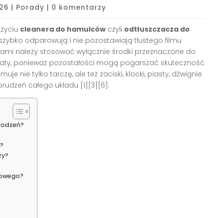
026
|
Porady
|
0 komentarzy
użyciu
cleanera do hamulców
czyli
odtłuszczacza do
e szybko odparowują i nie pozostawiają tłustego filmu
niami należy stosować wyłącznie środki przeznaczone do
araty, ponieważ pozostałości mogą pogarszać skuteczność
e nie tylko tarczę, ale też zaciski, klocki, piasty, dźwignie
brudzeń całego układu [1][3][6].
kodzeń?
?
zy?
cowego?