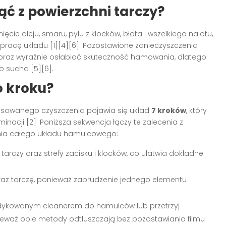
ąć z powierzchni tarczy?
ęcie oleju, smaru, pyłu z klocków, błota i wszelkiego nalotu,
ą pracę układu [1][4][6]. Pozostawione zanieczyszczenia
oraz wyraźnie osłabiać skuteczność hamowania, dlatego
o sucha [5][6].
o kroku?
ansowanego czyszczenia pojawia się układ
7 kroków
, który
inacji [2]. Poniższa sekwencja łączy te zalecenia z
nia całego układu hamulcowego:
rczy oraz strefy zacisku i klocków, co ułatwia dokładne
 oraz tarczę, ponieważ zabrudzenie jednego elementu
edykowanym cleanerem do hamulców lub przetrzyj
ieważ obie metody odtłuszczają bez pozostawiania filmu