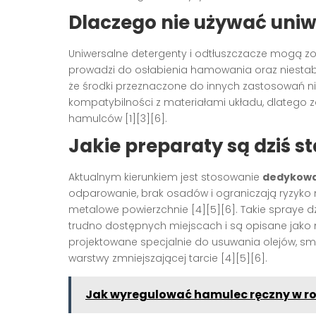
Dlaczego nie używać uni
Uniwersalne detergenty i odtłuszczacze mogą zost
prowadzi do osłabienia hamowania oraz niestabiln
że środki przeznaczone do innych zastosowań n
kompatybilności z materiałami układu, dlatego 
hamulców [1][3][6].
Jakie preparaty są dziś 
Aktualnym kierunkiem jest stosowanie
dedykowa
odparowanie, brak osadów i ograniczają ryzyk
metalowe powierzchnie [4][5][6]. Takie spraye d
trudno dostępnych miejscach i są opisane jako mi
projektowane specjalnie do usuwania olejów, sma
warstwy zmniejszającej tarcie [4][5][6].
Jak wyregulować hamulec ręczny w r