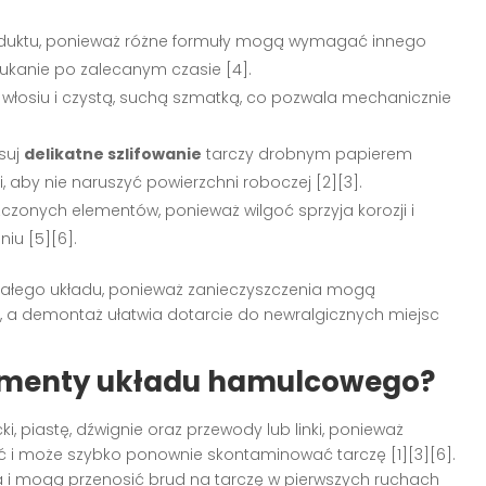
roduktu, ponieważ różne formuły mogą wymagać innego
łukanie po zalecanym czasie [4].
włosiu i czystą, suchą szmatką, co pozwala mechanicznie
osuj
delikatne szlifowanie
tarczy drobnym papierem
 aby nie naruszyć powierzchni roboczej [2][3].
zczonych elementów, ponieważ wilgoć sprzyja korozji i
iu [5][6].
 całego układu, ponieważ zanieczyszczenia mogą
, a demontaż ułatwia dotarcie do newralgicznych miejsc
elementy układu hamulcowego?
i, piastę, dźwignie oraz przewody lub linki, ponieważ
 i może szybko ponownie skontaminować tarczę [1][3][6].
a i mogą przenosić brud na tarczę w pierwszych ruchach