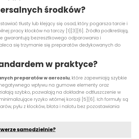
wersalnych środków?
awiać tłusty lub klejący się osad, który pogarsza tarcie i
ej pracy klocków na tarczy [1][3][6]. Źródła podkreślają,
ie gwarantują bezresztkowego odparowania i
zaleca się trzymanie się preparatów dedykowanych do
standardem w praktyce?
nych preparatów w aerozolu
, które zapewniają szybkie
o negatywnego wpływu na gumowe elementy oraz
ziałają szybko, pozwalają na dokładne odtłuszczenie w
nimalizujące ryzyko wtórnej korozji [5][6]. Ich formuły są
rów, pyłu z klocków, błota i nalotu bez pozostawiania
owerze samodzielnie?