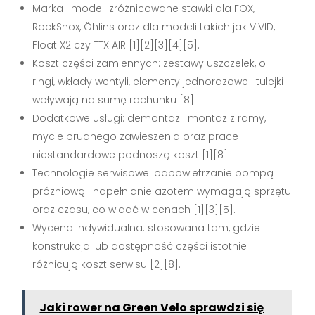
Marka i model: zróżnicowane stawki dla FOX,
RockShox, Öhlins oraz dla modeli takich jak VIVID,
Float X2 czy TTX AIR [1][2][3][4][5].
Koszt części zamiennych: zestawy uszczelek, o-
ringi, wkłady wentyli, elementy jednorazowe i tulejki
wpływają na sumę rachunku [8].
Dodatkowe usługi: demontaż i montaż z ramy,
mycie brudnego zawieszenia oraz prace
niestandardowe podnoszą koszt [1][8].
Technologie serwisowe: odpowietrzanie pompą
próżniową i napełnianie azotem wymagają sprzętu
oraz czasu, co widać w cenach [1][3][5].
Wycena indywidualna: stosowana tam, gdzie
konstrukcja lub dostępność części istotnie
różnicują koszt serwisu [2][8].
Jaki rower na Green Velo sprawdzi się