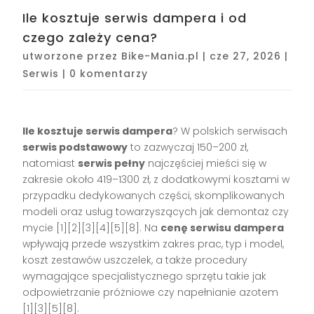
Ile kosztuje serwis dampera i od
czego zależy cena?
utworzone przez
Bike-Mania.pl
|
cze 27, 2026
|
Serwis
|
0 komentarzy
Ile kosztuje serwis dampera
? W polskich serwisach
serwis podstawowy
to zazwyczaj 150–200 zł,
natomiast
serwis pełny
najczęściej mieści się w
zakresie około 419–1300 zł, z dodatkowymi kosztami w
przypadku dedykowanych części, skomplikowanych
modeli oraz usług towarzyszących jak demontaż czy
mycie [1][2][3][4][5][8]. Na
cenę serwisu dampera
wpływają przede wszystkim zakres prac, typ i model,
koszt zestawów uszczelek, a także procedury
wymagające specjalistycznego sprzętu takie jak
odpowietrzanie próżniowe czy napełnianie azotem
[1][3][5][8].