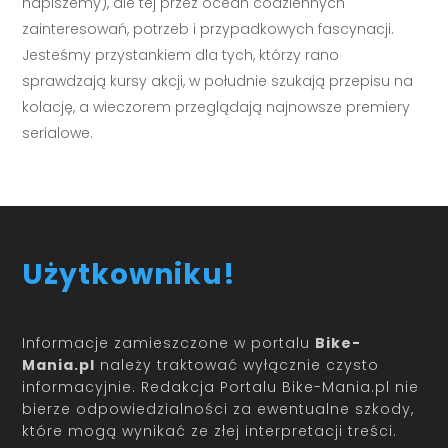
napiszemy), ale tej przez ocean codziennych
zainteresowań, potrzeb i przypadkowych fascynacji.
Jesteśmy przystankiem dla tych, którzy rano
sprawdzają kursy akcji, w południe szukają przepisu na
kolację, a wieczorem przeglądają najnowsze premiery
serialowe.
Użytkowniku!
Informacje zamieszczone w portalu
Bike-
Mania.pl
należy traktować wyłącznie czysto
informacyjnie. Redakcja Portalu Bike-Mania.pl nie
bierze odpowiedzialności za ewentualne szkody,
które mogą wynikać ze złej interpretacji treści.