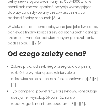
pełny serwis bywa wyceniany na 500–1000 zł, a w
cennikach można spotkać pozycje wymagające
dopłaty za dedykowany zestaw uszczelek, co
podnosi finalny rachunek [3][4].
W wielu ofertach cena opisywana jest jako kwota od,
ponieważ finalny koszt zależy od stanu technicznego
i zakresu czynności potwierdzonych po rozebraniu
podzespołu [1][2][4].
Od czego zależy cena?
Zakres prac: od szybkiego przeglądu do pełnej
rozbiórki z wymianą uszczelnień, oleju,
odpowietrzeniem i testami funkcjonalnymi [1][3][5]
[8].
Typ dampera: powietrzny, sprężynowy, konstrukcje
specjalne i wysokopółkowe różnią się
roboczogodzinami i procedurami [3][4][5].