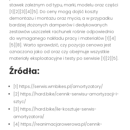
stawek zależnym od typu, marki, modelu oraz części
[1][2][3][4][5]. Do ceny mogą dojść koszty
demontażu i montażu oraz mycia, a w przypadku
bardziej złożonych damperów i dedykowanych
zestawów uszczelek rachunek rośnie odpowiednio
do wymaganego nakładu pracy i materiałów [1][4]
[5][8]. Warto sprawdzić, czy pozycja cenowa jest
oznaczona jako od oraz czy obejmuje wszystkie
materiały eksploatacyjne i testy po serwisie [1][2][5].
Źródła:
[1] https://serwis.wmbikes.pl/amortyzatory/
[2] https://hard.bike/cennik-serwisu-amortyzacji-i-
sztyc/
[3] https://hard.bike/ile-kosztuje-serwis-
amortyzatora/
[4] https://reanimacjarowerowa.pl/cennik-