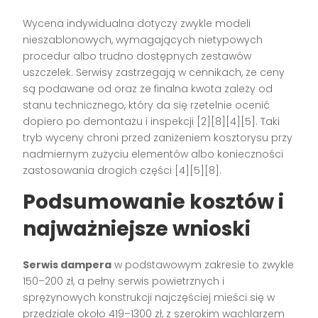
Wycena indywidualna dotyczy zwykle modeli
nieszablonowych, wymagających nietypowych
procedur albo trudno dostępnych zestawów
uszczelek. Serwisy zastrzegają w cennikach, że ceny
są podawane od oraz że finalna kwota zależy od
stanu technicznego, który da się rzetelnie ocenić
dopiero po demontażu i inspekcji [2][8][4][5]. Taki
tryb wyceny chroni przed zaniżeniem kosztorysu przy
nadmiernym zużyciu elementów albo konieczności
zastosowania drogich części [4][5][8].
Podsumowanie kosztów i
najważniejsze wnioski
Serwis dampera
w podstawowym zakresie to zwykle
150–200 zł, a pełny serwis powietrznych i
sprężynowych konstrukcji najczęściej mieści się w
przedziale około 419–1300 zł, z szerokim wachlarzem