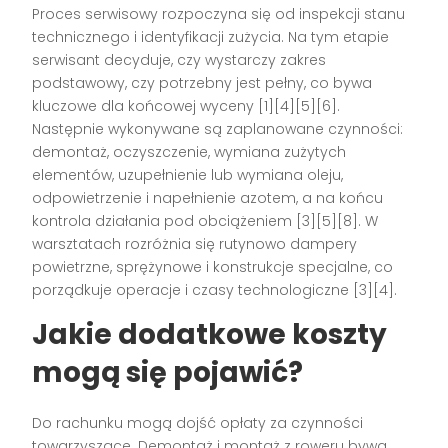
Proces serwisowy rozpoczyna się od inspekcji stanu
technicznego i identyfikacji zużycia. Na tym etapie
serwisant decyduje, czy wystarczy zakres
podstawowy, czy potrzebny jest pełny, co bywa
kluczowe dla końcowej wyceny [1][4][5][6].
Następnie wykonywane są zaplanowane czynności:
demontaż, oczyszczenie, wymiana zużytych
elementów, uzupełnienie lub wymiana oleju,
odpowietrzenie i napełnienie azotem, a na końcu
kontrola działania pod obciążeniem [3][5][8]. W
warsztatach rozróżnia się rutynowo dampery
powietrzne, sprężynowe i konstrukcje specjalne, co
porządkuje operacje i czasy technologiczne [3][4].
Jakie dodatkowe koszty
mogą się pojawić?
Do rachunku mogą dojść opłaty za czynności
towarzyszące. Demontaż i montaż z roweru bywa