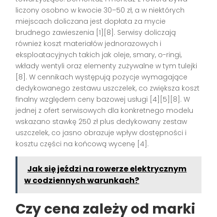
liczony osobno w kwocie 30–50 zł, a w niektórych
miejscach doliczana jest dopłata za mycie
brudnego zawieszenia [1][8]. Serwisy doliczają
również koszt materiałów jednorazowych i
eksploatacyjnych takich jak oleje, smary, o-ringi,
wkłady wentyli oraz elementy zużywalne w tym tulejki
[8]. W cennikach występują pozycje wymagające
dedykowanego zestawu uszczelek, co zwiększa koszt
finalny względem ceny bazowej usługi [4][5][8]. W
jednej z ofert serwisowych dla konkretnego modelu
wskazano stawkę 250 zł plus dedykowany zestaw
uszczelek, co jasno obrazuje wpływ dostępności i
kosztu części na końcową wycenę [4].
Jak się jeździ na rowerze elektrycznym
w codziennych warunkach?
Czy cena zależy od marki