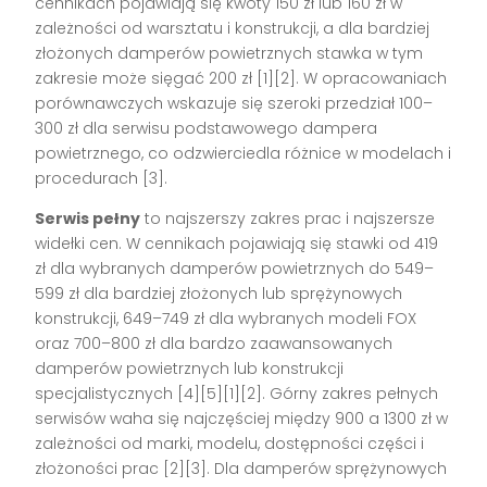
cennikach pojawiają się kwoty 150 zł lub 160 zł w
zależności od warsztatu i konstrukcji, a dla bardziej
złożonych damperów powietrznych stawka w tym
zakresie może sięgać 200 zł [1][2]. W opracowaniach
porównawczych wskazuje się szeroki przedział 100–
300 zł dla serwisu podstawowego dampera
powietrznego, co odzwierciedla różnice w modelach i
procedurach [3].
Serwis pełny
to najszerszy zakres prac i najszersze
widełki cen. W cennikach pojawiają się stawki od 419
zł dla wybranych damperów powietrznych do 549–
599 zł dla bardziej złożonych lub sprężynowych
konstrukcji, 649–749 zł dla wybranych modeli FOX
oraz 700–800 zł dla bardzo zaawansowanych
damperów powietrznych lub konstrukcji
specjalistycznych [4][5][1][2]. Górny zakres pełnych
serwisów waha się najczęściej między 900 a 1300 zł w
zależności od marki, modelu, dostępności części i
złożoności prac [2][3]. Dla damperów sprężynowych