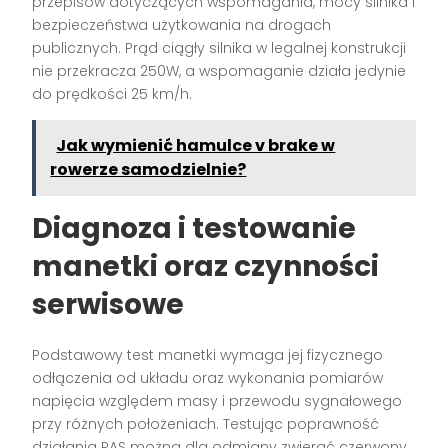
przepisów dotyczących wspomagania, mocy silnika i
bezpieczeństwa użytkowania na drogach
publicznych. Prąd ciągły silnika w legalnej konstrukcji
nie przekracza 250W, a wspomaganie działa jedynie
do prędkości 25 km/h.
Jak wymienić hamulce v brake w
rowerze samodzielnie?
Diagnoza i testowanie
manetki oraz czynności
serwisowe
Podstawowy test manetki wymaga jej fizycznego
odłączenia od układu oraz wykonania pomiarów
napięcia względem masy i przewodu sygnałowego
przy różnych położeniach. Testując poprawność
działania PAS można dla odmiany zwierać czerwony