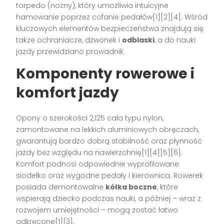
torpedo (nożny), który umożliwia intuicyjne
hamowanie poprzez cofanie pedałów[1][2][4]. Wśród
kluczowych elementów bezpieczeństwa znajdują się
także ochraniacze, dzwonek i
odblaski
, a do nauki
jazdy przewidziano prowadnik.
Komponenty rowerowe i
komfort jazdy
Opony o szerokości 2,125 cala typu nylon,
zamontowane na lekkich aluminiowych obręczach,
gwarantują bardzo dobrą stabilność oraz płynność
jazdy bez względu na nawierzchnię[1][4][5][6].
Komfort podnosi odpowiednie wyprofilowane
siodełko oraz wygodne pedały i kierownica. Rowerek
posiada demontowalne
kółka boczne
, które
wspierają dziecko podczas nauki, a później – wraz z
rozwojem umiejętności – mogą zostać łatwo
odkręcone[1][3].