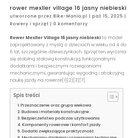
rower mexller village 16 jasny niebieski
utworzone przez
Bike-Mania.pl
|
paź 15, 2025
|
Rowery i sprzęt
|
0 komentarzy
Rower Mexller Village 16 jasny niebieski
to model
zaprojektowany z myślą o dzieciach w wieku od 4 do
6 lat, szczególnie dziewczynkach. Sprzęt ten wyróżnia
się stabilną stalową konstrukcją, funkcjonalnymi
dodatkami i bezpiecznymi rozwiązaniami
mechanicznymi, gwarantując wygodną i atrakcyjną
naukę jazdy na rowerze[1][2][3][7].
Spis treści
Przeznaczenie oraz grupa wiekowa
Budowa i materiały konstrukcyjne
Bezpieczeństwo podczas użytkowania
Komponenty rowerowe i komfort jazdy
Dodatki zwiększające praktyczność
Mechanizmy działania i rozwiązania techniczne