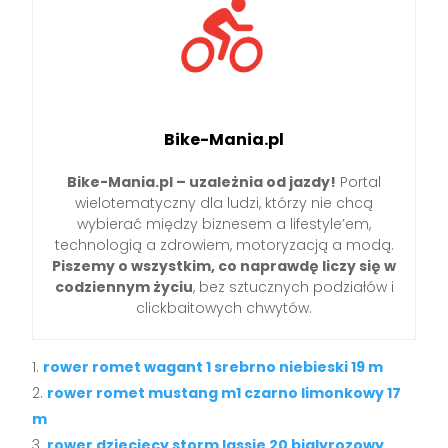
Bike-Mania.pl
Bike-Mania.pl – uzależnia od jazdy!
Portal
wielotematyczny dla ludzi, którzy nie chcą
wybierać między biznesem a lifestyle’em,
technologią a zdrowiem, motoryzacją a modą.
Piszemy o wszystkim, co naprawdę liczy się w
codziennym życiu
, bez sztucznych podziałów i
clickbaitowych chwytów.
rower romet wagant 1 srebrno niebieski 19 m
rower romet mustang m1 czarno limonkowy 17
m
rower dzieciecy storm lassie 20 bialyrozowy