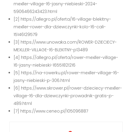
mexller-village-16-jasny-niebieski-2024-
5906466243423.html
[2] https://allegro.pl/oferta/16-village-blekitny-
mexller-rower-dla-dziewczynki-kolo-16-cali-
15146129579
[3] https://www.unowaka.com/ROWER-DZIECIECY-
MEXLLER-VILLAGE-16-BLEKITNY-p13489
[4] https://allegro.pl/oferta/rower-mexller-village-
16-jasny-niebieski-16551821216
[5] https://na-rowerku.pl/rower-mexller-village-16-
jasny-niebieski-p-306.html
[6] https://www.skrower.pl/rower-dzieciecy-mexller-
village-16-dla-dziewczynki-prowadnik-gratis-p-
489.html
[7] https://www.ceneo.pl/105096887