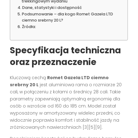
trekkingowym wydaniu
Dane, statystyki i dostępność
Podsumowanie – dla kogo Romet Gazela LTD
ciemno srebrny 20 L?
Źródła:
Specyfikacja techniczna
oraz przeznaczenie
Kluczową cechą
Romet Gazela LTD ciemno
srebrny 20 L
jest aluminiowa rama o rozmiarze 20
cali, w połączeniu z kołami o średnicy 28 cali. Takie
parametry zapewniają optymalną ergonomię dla
osób o wzroście od 160 do 185 cm. Model został
wyposażony w amortyzowany widelec przedni, co
widocznie poprawia komfort i stabilność jazdy na
zróżnicowanych nawierzchniach
[3][5][9]
.