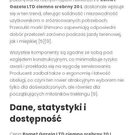
Gazela LTD ciemno srebrny 20 L
doskonale wpisuje
się w ten trend, oferując solidność i niezawodność
użytkownikom o zróżnicowanych potrzebach.
Przerzutki marki Shimano zapewniają odpowiedni
dobór przełożeń zarówno podczas jazdy terenowej,
jak i miejskiej
[5][9]
.
Wszystkie komponenty są zgodne ze sobą pod
względem konstrukcyjnym, co minimalizuje ryzyko
awarii i przekłada się na wygodę serwisowania.
Producent zadbał także o ergonomię i łatwość
obsługi, co czyni ten rower atrakcyjnym wyborem nie
tylko dla doświadczonych, ale również dla
początkujących miłośników trekkingu
[9]
.
Dane, statystyki i
dostępność
Cena
Romet Gazela LTD ciemno srebrny 20 L