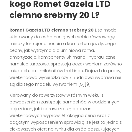
kogo Romet Gazela LTD
ciemno srebrny 20 L?
Romet Gazela LTD ciemno srebrny 20 L
to model
skierowany do osób ceniących sobie równowagę
między funkcjonalnością a komfortem jazdy. Jego
cechy, jak wytrzymała aluminiowa rama,
amortyzacja, komponenty Shimano i hydrauliczne
hamulce tarczowe, sprostają oczekiwaniom zarówno
miejskich, jak i miłośników trekkingu. Dojazd do pracy,
weekendowa wycieczka czy kilkudniowa wyprawa nie
są dla tego modelu wyzwaniem
[5][9]
.
Kierowany do rowerzystów w różnym wieku, z
powodzeniem zastępuje samochód w codziennych
dojazdach, jak i sprawdza się podczas
weekendowych wypraw. Atrakcyjna cena wraz z
bogatym wyposażeniem sprawiają, że jest to jedna z
ciekawszych ofert na rynku dla osób poszukujących