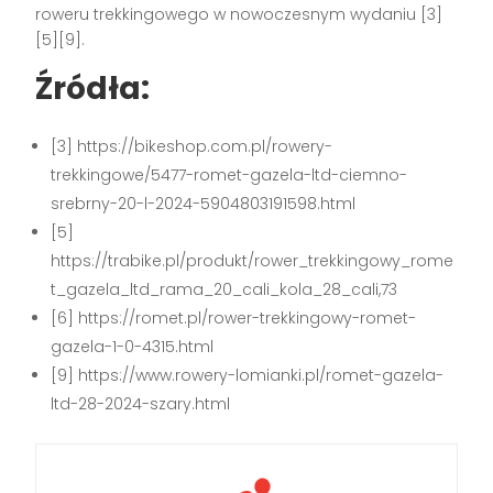
roweru trekkingowego w nowoczesnym wydaniu
[3]
[5][9]
.
Źródła:
[3] https://bikeshop.com.pl/rowery-
trekkingowe/5477-romet-gazela-ltd-ciemno-
srebrny-20-l-2024-5904803191598.html
[5]
https://trabike.pl/produkt/rower_trekkingowy_rome
t_gazela_ltd_rama_20_cali_kola_28_cali,73
[6] https://romet.pl/rower-trekkingowy-romet-
gazela-1-0-4315.html
[9] https://www.rowery-lomianki.pl/romet-gazela-
ltd-28-2024-szary.html