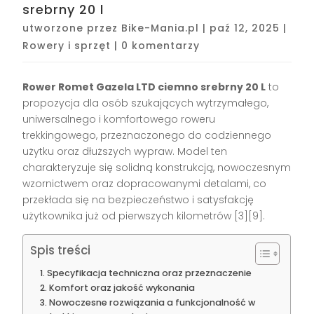
srebrny 20 l
utworzone przez
Bike-Mania.pl
|
paź 12, 2025
|
Rowery i sprzęt
|
0 komentarzy
Rower Romet Gazela LTD ciemno srebrny 20 L
to
propozycja dla osób szukających wytrzymałego,
uniwersalnego i komfortowego roweru
trekkingowego, przeznaczonego do codziennego
użytku oraz dłuższych wypraw. Model ten
charakteryzuje się solidną konstrukcją, nowoczesnym
wzornictwem oraz dopracowanymi detalami, co
przekłada się na bezpieczeństwo i satysfakcję
użytkownika już od pierwszych kilometrów
[3][9]
.
Spis treści
Specyfikacja techniczna oraz przeznaczenie
Komfort oraz jakość wykonania
Nowoczesne rozwiązania a funkcjonalność w