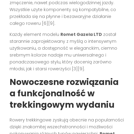
zmęczenie, nawet podczas wielogodzinnej jazdy.
Wszystkie użyte komponenty są kompatybilne, co
przekłada się na płynne i bezawaryjne działanie
całego roweru
[6][9]
.
Każdy element modelu
Romet Gazela LTD
został
starannie zaprojektowany z myślą o intensywnym
użytkowaniu, a dostępność w eleganckim, ciemno
srebrnym kolorze nadaje mu uniwersalnego i
ponadczasowego stylu, który docenią zarówno
młodsi, jak i starsi rowerzyści
[3][9]
.
Nowoczesne rozwiązania
a funkcjonalność w
trekkingowym wydaniu
Rowery trekkingowe zyskują obecnie na popularności
dzięki znakomitej wszechstronności i możliwości
pokonywania różnych typów nawierzchni.
Romet