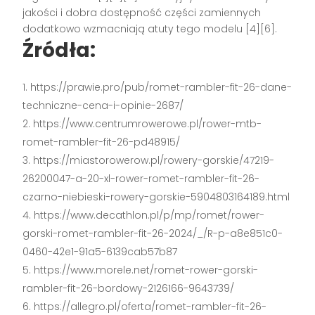
jakości i dobra dostępność części zamiennych
dodatkowo wzmacniają atuty tego modelu
[4][6]
.
Źródła:
https://prawie.pro/pub/romet-rambler-fit-26-dane-
techniczne-cena-i-opinie-2687/
https://www.centrumrowerowe.pl/rower-mtb-
romet-rambler-fit-26-pd48915/
https://miastorowerow.pl/rowery-gorskie/47219-
26200047-a-20-xl-rower-romet-rambler-fit-26-
czarno-niebieski-rowery-gorskie-5904803164189.html
https://www.decathlon.pl/p/mp/romet/rower-
gorski-romet-rambler-fit-26-2024/_/R-p-a8e851c0-
0460-42e1-91a5-6139cab57b87
https://www.morele.net/romet-rower-gorski-
rambler-fit-26-bordowy-2126166-9643739/
https://allegro.pl/oferta/romet-rambler-fit-26-