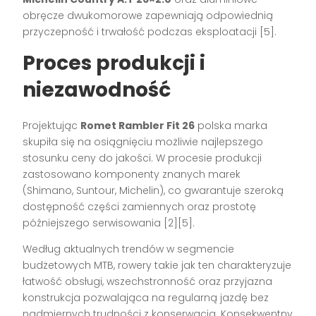
obręcze dwukomorowe zapewniają odpowiednią
przyczepność i trwałość podczas eksploatacji
[5]
.
Proces produkcji i
niezawodność
Projektując
Romet Rambler Fit 26
polska marka
skupiła się na osiągnięciu możliwie najlepszego
stosunku ceny do jakości. W procesie produkcji
zastosowano komponenty znanych marek
(Shimano, Suntour, Michelin), co gwarantuje szeroką
dostępność części zamiennych oraz prostotę
późniejszego serwisowania
[2][5]
.
Według aktualnych trendów w segmencie
budżetowych MTB, rowery takie jak ten charakteryzuje
łatwość obsługi, wszechstronność oraz przyjazna
konstrukcja pozwalająca na regularną jazdę bez
nadmiernych trudności z konserwacją. Konsekwentny