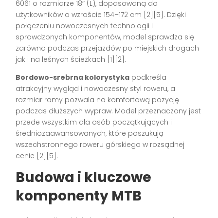
6061 o rozmiarze 18″ (L), dopasowaną do
użytkowników o wzroście 154–172 cm
[2][5]
. Dzięki
połączeniu nowoczesnych technologii i
sprawdzonych komponentów, model sprawdza się
zarówno podczas przejazdów po miejskich drogach
jak i na leśnych ścieżkach
[1][2]
.
Bordowo-srebrna kolorystyka
podkreśla
atrakcyjny wygląd i nowoczesny styl roweru, a
rozmiar ramy pozwala na komfortową pozycję
podczas dłuższych wypraw. Model przeznaczony jest
przede wszystkim dla osób początkujących i
średniozaawansowanych, które poszukują
wszechstronnego roweru górskiego w rozsądnej
cenie
[2][5]
.
Budowa i kluczowe
komponenty MTB