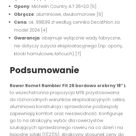
Opony
: Michelin Country A.T 26×2,0
[5]
Obręcze
: aluminiowe, dwukomorowe
[5]
Cena
: ok. 998,99 zł według cennika Decathlon za
model 2024
[4]
Gwarancja
: obejmuje wyłącznie wady fabryczne,
nie dotyczy zużycia eksploatacyjnego (np. opony,
klocki hamulcowe, łańcuch)
[7]
Podsumowanie
Rower Romet Rambler Fit 26 bordowo srebrny 18″ L
to wszechstronna propozycja MTB przystosowana
do różnorodnych warunków eksploatacyjnych. Lekka,
aluminiowa konstrukcja i sprawdzone podzespoły
zapewniają komfort oraz niezawodność. Konfiguruje
go to na atrakcyjny wybór dla rowerzystów
szukających sprawdzonego roweru na co dzień i na
łagodne szlaki
[1][2][5]
. Atrakcyjny stosunek ceny do