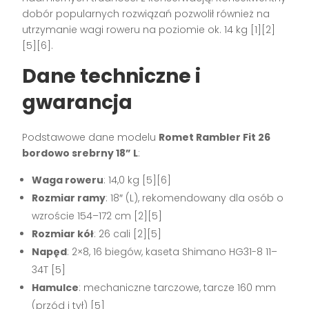
dobór popularnych rozwiązań pozwolił również na
utrzymanie wagi roweru na poziomie ok. 14 kg
[1][2]
[5][6]
.
Dane techniczne i
gwarancja
Podstawowe dane modelu
Romet Rambler Fit 26
bordowo srebrny 18” L
:
Waga roweru
: 14,0 kg
[5][6]
Rozmiar ramy
: 18″ (L), rekomendowany dla osób o
wzroście 154–172 cm
[2][5]
Rozmiar kół
: 26 cali
[2][5]
Napęd
: 2×8, 16 biegów, kaseta Shimano HG31-8 11–
34T
[5]
Hamulce
: mechaniczne tarczowe, tarcze 160 mm
(przód i tył)
[5]