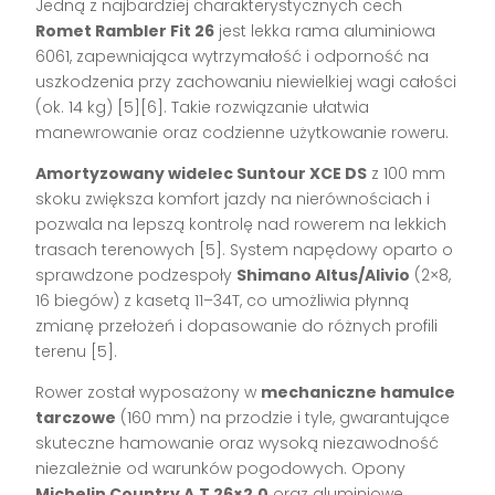
Jedną z najbardziej charakterystycznych cech
Romet Rambler Fit 26
jest lekka rama aluminiowa
6061, zapewniająca wytrzymałość i odporność na
uszkodzenia przy zachowaniu niewielkiej wagi całości
(ok. 14 kg)
[5][6]
. Takie rozwiązanie ułatwia
manewrowanie oraz codzienne użytkowanie roweru.
Amortyzowany widelec Suntour XCE DS
z 100 mm
skoku zwiększa komfort jazdy na nierównościach i
pozwala na lepszą kontrolę nad rowerem na lekkich
trasach terenowych
[5]
. System napędowy oparto o
sprawdzone podzespoły
Shimano Altus/Alivio
(2×8,
16 biegów) z kasetą 11–34T, co umożliwia płynną
zmianę przełożeń i dopasowanie do różnych profili
terenu
[5]
.
Rower został wyposażony w
mechaniczne hamulce
tarczowe
(160 mm) na przodzie i tyle, gwarantujące
skuteczne hamowanie oraz wysoką niezawodność
niezależnie od warunków pogodowych. Opony
Michelin Country A.T 26×2.0
oraz aluminiowe