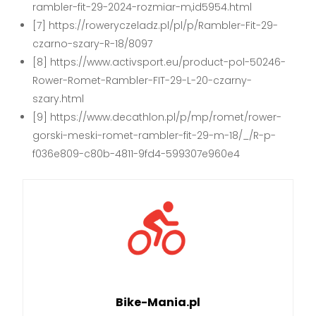
rambler-fit-29-2024-rozmiar-m,id5954.html
[7] https://roweryczeladz.pl/pl/p/Rambler-Fit-29-
czarno-szary-R-18/8097
[8] https://www.activsport.eu/product-pol-50246-
Rower-Romet-Rambler-FIT-29-L-20-czarny-
szary.html
[9] https://www.decathlon.pl/p/mp/romet/rower-
gorski-meski-romet-rambler-fit-29-m-18/_/R-p-
f036e809-c80b-4811-9fd4-599307e960e4
Bike-Mania.pl