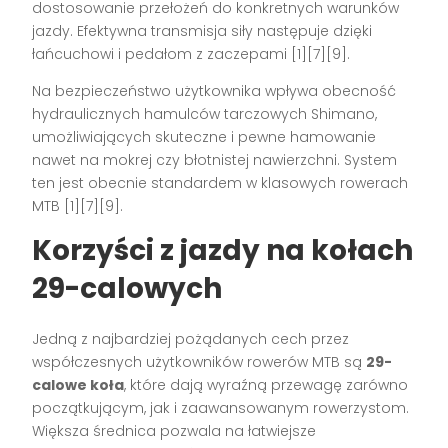
dostosowanie przełożeń do konkretnych warunków
jazdy. Efektywna transmisja siły następuje dzięki
łańcuchowi i pedałom z zaczepami
[1][7][9]
.
Na bezpieczeństwo użytkownika wpływa obecność
hydraulicznych hamulców tarczowych Shimano,
umożliwiających skuteczne i pewne hamowanie
nawet na mokrej czy błotnistej nawierzchni. System
ten jest obecnie standardem w klasowych rowerach
MTB
[1][7][9]
.
Korzyści z jazdy na kołach
29-calowych
Jedną z najbardziej pożądanych cech przez
współczesnych użytkowników rowerów MTB są
29-
calowe koła
, które dają wyraźną przewagę zarówno
początkującym, jak i zaawansowanym rowerzystom.
Większa średnica pozwala na łatwiejsze