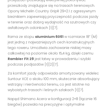
przeszkody znajdujące się na trasach terenowych.
Opony Michelin Country GripR 29×2.1 z agresywnym
bieżnikiem zapewniają przyczepność podczas jazdy
w terenie oraz dobrą wydajność na szutrowych czy
asfaltowych odcinkach
[1][7]
.
Rama ze stopu
aluminium 6061
w rozmiarze 18” (M)
jest jedną z najważniejszych cech konstrukcyjnych
tego roweru. Umożliwia zachowanie niskiej masy
całkowitej na poziomie około 15,4 kg, dzięki czemu
Rambler Fit 29
jest łatwy w prowadzeniu i szybki
podczas podjazdów
[1][2][7]
.
Za komfort jazdy odpowiada amortyzowany widelec
Suntour XCE o skoku 100 mm, skutecznie absorbujący
wstrząsy i nierówności terenu, co jest istotne na
wyboistych trasach i leśnych szlakach
[1][7]
.
Napęd Shimano Acera w konfiguracji 2×8 (łącznie 16
biegów) pozwala na precyzyjne i optymalne