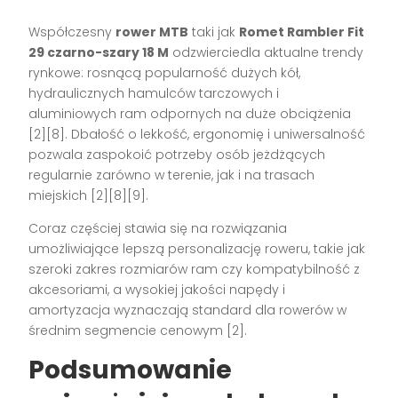
Współczesny
rower MTB
taki jak
Romet Rambler Fit
29 czarno-szary 18 M
odzwierciedla aktualne trendy
rynkowe: rosnącą popularność dużych kół,
hydraulicznych hamulców tarczowych i
aluminiowych ram odpornych na duże obciążenia
[2][8]
. Dbałość o lekkość, ergonomię i uniwersalność
pozwala zaspokoić potrzeby osób jeżdżących
regularnie zarówno w terenie, jak i na trasach
miejskich
[2][8][9]
.
Coraz częściej stawia się na rozwiązania
umożliwiające lepszą personalizację roweru, takie jak
szeroki zakres rozmiarów ram czy kompatybilność z
akcesoriami, a wysokiej jakości napędy i
amortyzacja wyznaczają standard dla rowerów w
średnim segmencie cenowym
[2]
.
Podsumowanie