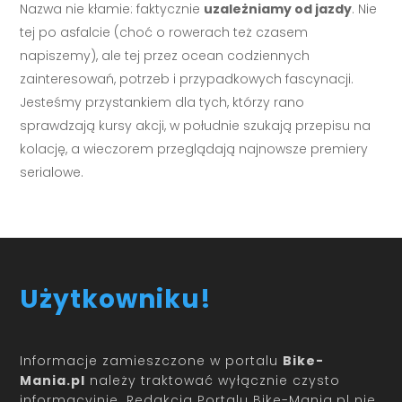
Nazwa nie kłamie: faktycznie
uzależniamy od jazdy
. Nie
tej po asfalcie (choć o rowerach też czasem
napiszemy), ale tej przez ocean codziennych
zainteresowań, potrzeb i przypadkowych fascynacji.
Jesteśmy przystankiem dla tych, którzy rano
sprawdzają kursy akcji, w południe szukają przepisu na
kolację, a wieczorem przeglądają najnowsze premiery
serialowe.
Użytkowniku!
Informacje zamieszczone w portalu
Bike-
Mania.pl
należy traktować wyłącznie czysto
informacyjnie. Redakcja Portalu Bike-Mania.pl nie