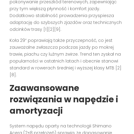
pokonywanie przeszkód terenowych, zapewniając
przy tym większą płynność i komfort jazdy.
Dodatkowo stabilność prowadzenia przyspiesza
adaptację do szybszych zjazdów oraz technicznych
odcinków trasy
[1][2][9]
.
Koła 29” poprawiają także przyczepność, co jest
zauważalne zwłaszcza podczas jazdy po mokrej
trawie, piachu czy luźnym żwirze. Trend ten zyskał na
popularności w ostatnich latach i obecnie stanowi
standard w rowerach średniej i wyższej klasy MTB
[2]
[8]
.
Zaawansowane
rozwiązania w napędzie i
amortyzacji
System napędu oparty na technologii Shimano
Acera (2×8 przełożeń) sprawia, że dopasowanie