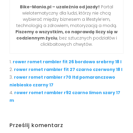
Bike-Mania.pl – uzależnia od jazdy!
Portal
wielotematyczny dla ludzi, którzy nie chcą
wybierać między biznesem a lifestyle’em,
technologią a zdrowiem, motoryzacją a modą.
Piszemy o wszystkim, co naprawdę liczy się w
codziennym życiu
, bez sztucznych podziałów i
clickbaitowych chwytów.
rower romet rambler fit 26 bordowo srebrny 18 l
rower romet rambler fit 27 czarno czerwony 18 l
rower romet rambler r70 ltd pomaranczowo
niebiesko czarny 17
rower romet rambler r92 czarno limon szary 17
m
Prześlij komentarz