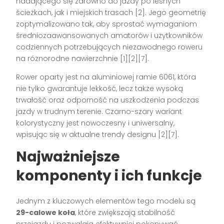
nadającego się zarówno do jazdy po leśnych
ścieżkach, jak i miejskich trasach
[2]
. Jego geometrię
zoptymalizowano tak, aby sprostać wymaganiom
średniozaawansowanych amatorów i użytkowników
codziennych potrzebujących niezawodnego roweru
na różnorodne nawierzchnie
[1][2][7]
.
Rower oparty jest na aluminiowej ramie 6061, która
nie tylko gwarantuje lekkość, lecz także wysoką
trwałość oraz odporność na uszkodzenia podczas
jazdy w trudnym terenie. Czarno-szary wariant
kolorystyczny jest nowoczesny i uniwersalny,
wpisując się w aktualne trendy designu
[2][7]
.
Najważniejsze
komponenty i ich funkcje
Jednym z kluczowych elementów tego modelu są
29-calowe koła
, które zwiększają stabilność
przejazdu i pozwalają efektywniej pokonywać