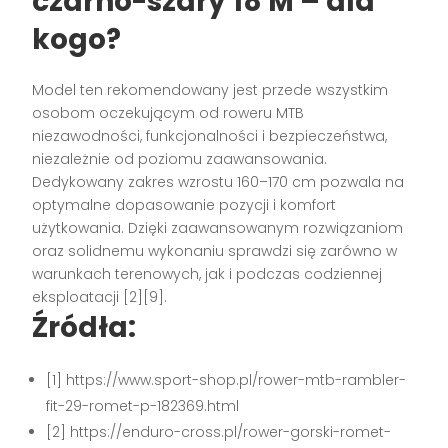
czarno-szary 18 M – dla
kogo?
Model ten rekomendowany jest przede wszystkim
osobom oczekującym od roweru MTB
niezawodności, funkcjonalności i bezpieczeństwa,
niezależnie od poziomu zaawansowania.
Dedykowany zakres wzrostu 160–170 cm pozwala na
optymalne dopasowanie pozycji i komfort
użytkowania. Dzięki zaawansowanym rozwiązaniom
oraz solidnemu wykonaniu sprawdzi się zarówno w
warunkach terenowych, jak i podczas codziennej
eksploatacji
[2][9]
.
Źródła:
[1] https://www.sport-shop.pl/rower-mtb-rambler-
fit-29-romet-p-182369.html
[2] https://enduro-cross.pl/rower-gorski-romet-