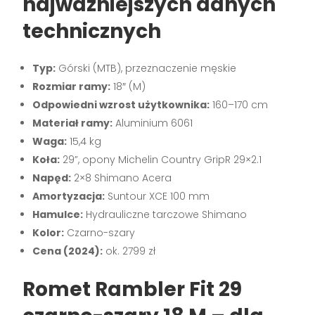
najważniejszych danych
technicznych
Typ:
Górski (MTB), przeznaczenie męskie
Rozmiar ramy:
18″ (M)
Odpowiedni wzrost użytkownika:
160–170 cm
Materiał ramy:
Aluminium 6061
Waga:
15,4 kg
Koła:
29”, opony Michelin Country GripR 29×2.1
Napęd:
2×8 Shimano Acera
Amortyzacja:
Suntour XCE 100 mm
Hamulce:
Hydrauliczne tarczowe Shimano
Kolor:
Czarno-szary
Cena (2024):
ok. 2799 zł
Romet Rambler Fit 29