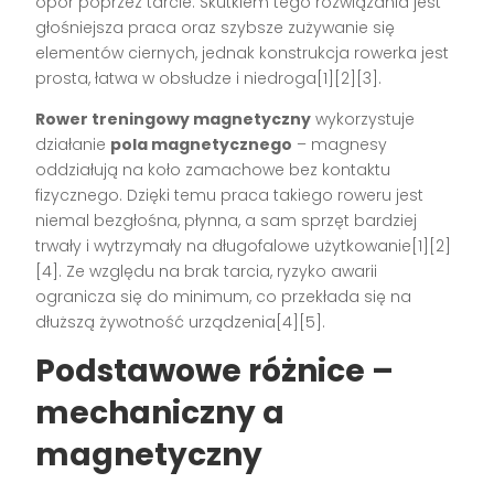
opór poprzez tarcie. Skutkiem tego rozwiązania jest
głośniejsza praca oraz szybsze zużywanie się
elementów ciernych, jednak konstrukcja rowerka jest
prosta, łatwa w obsłudze i niedroga[1][2][3].
Rower treningowy magnetyczny
wykorzystuje
działanie
pola magnetycznego
– magnesy
oddziałują na koło zamachowe bez kontaktu
fizycznego. Dzięki temu praca takiego roweru jest
niemal bezgłośna, płynna, a sam sprzęt bardziej
trwały i wytrzymały na długofalowe użytkowanie[1][2]
[4]. Ze względu na brak tarcia, ryzyko awarii
ogranicza się do minimum, co przekłada się na
dłuższą żywotność urządzenia[4][5].
Podstawowe różnice –
mechaniczny a
magnetyczny