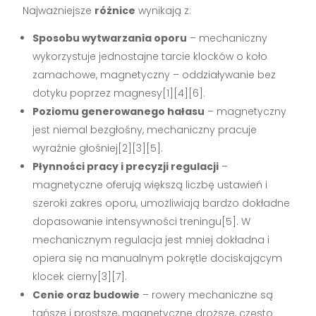
Najważniejsze
różnice
wynikają z:
Sposobu wytwarzania oporu
– mechaniczny
wykorzystuje jednostajne tarcie klocków o koło
zamachowe, magnetyczny – oddziaływanie bez
dotyku poprzez magnesy[1][4][6].
Poziomu generowanego hałasu
– magnetyczny
jest niemal bezgłośny, mechaniczny pracuje
wyraźnie głośniej[2][3][5].
Płynności pracy i precyzji regulacji
–
magnetyczne oferują większą liczbę ustawień i
szeroki zakres oporu, umożliwiają bardzo dokładne
dopasowanie intensywności treningu[5]. W
mechanicznym regulacja jest mniej dokładna i
opiera się na manualnym pokrętle dociskającym
klocek cierny[3][7].
Cenie oraz budowie
– rowery mechaniczne są
tańsze i prostsze, magnetyczne droższe, często