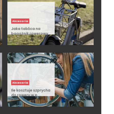
Akcesoria
Jaka tablica na
bagażnik rowerowy
…
Akcesoria
Ile kosztuje szprycha
do roweru w p …