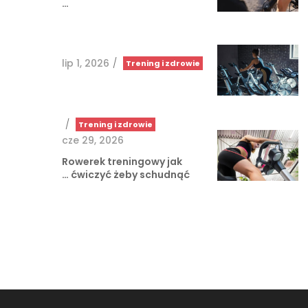
…
lip 1, 2026
/
Trening i zdrowie
/
Trening i zdrowie
cze 29, 2026
Rowerek treningowy jak
ćwiczyć żeby schudnąć …