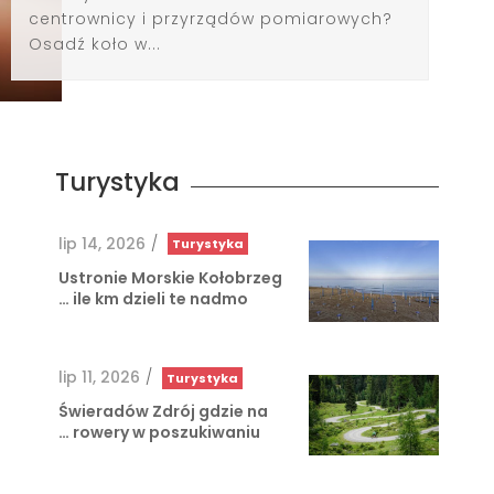
centrownicy i przyrządów pomiarowych?
Osadź koło w...
Turystyka
lip 14, 2026
/
Turystyka
Ustronie Morskie Kołobrzeg
ile km dzieli te nadmo …
lip 11, 2026
/
Turystyka
Świeradów Zdrój gdzie na
rowery w poszukiwaniu …